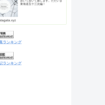
歩いて歩いて旅します。ただいま
東海道五十三次編！
atagata.xyz
真ランキング
記ランキング