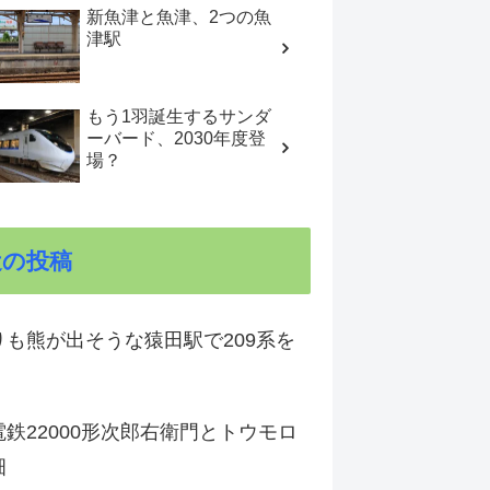
新魚津と魚津、2つの魚
津駅
もう1羽誕生するサンダ
ーバード、2030年度登
場？
近の投稿
りも熊が出そうな猿田駅で209系を
鉄22000形次郎右衛門とトウモロ
畑