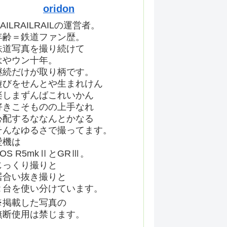
oridon
AILRAILRAILの運営者。
年齢＝鉄道ファン歴。
鉄道写真を撮り続けて
はやウン十年。
継続だけが取り柄です。
遊びをせんとや生まれけん
楽しまずんばこれいかん
好きこそものの上手なれ
心配するななんとかなる
そんなゆるさで撮ってます。
愛機は
EOS R5mkⅡとGRⅢ。
じっくり撮りと
居合い抜き撮りと
２台を使い分けています。
※掲載した写真の
無断使用は禁じます。