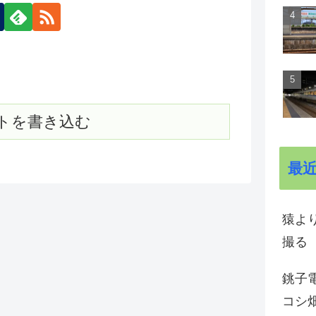
トを書き込む
最
猿よ
撮る
銚子電
コシ