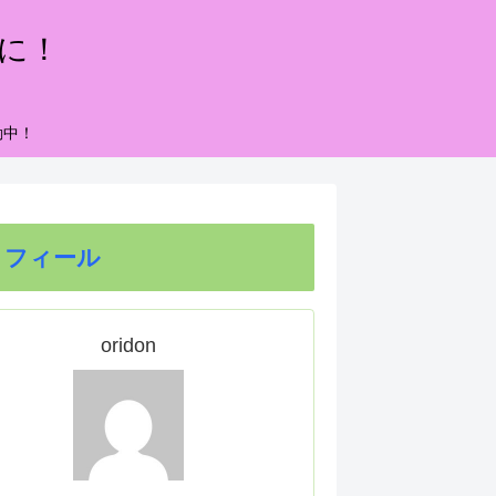
もに！
動中！
ロフィール
oridon