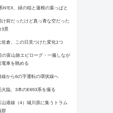
9系N’EX、緑の稲と蓮根の葉っぱと
明け前だったけど真っ青な空だった
倉3景
大佐倉、この日見つけた変化1つ
3日の富山旅エピローグ・一服しなが
面電車を眺める
港線から6の字運転の環状線へ
火臨、3本のE653系を撮る
富山港線（4）城川原に集うトラム
両群