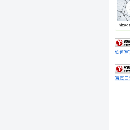
hizag
鉄道写
写真日