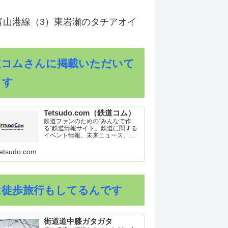
富山港線（3）東岩瀬のタチアオイ
道コムさんに掲載いただいて
ます
Tetsudo.com（鉄道コム）
鉄道ファンのための“みんなで作
る”鉄道情報サイト。鉄道に関する
イベント情報、未来ニュース、車
両トピックスを掲載。インターネ
ット上の公式リリース、ブログ、
etsudo.com
動画、つぶやきなどを集めたリン
ク集や、参加型ゲーム「駅つなゲ
ー」も提供。
は徒歩旅行もしてるんです
街道道中膝ガタガタ