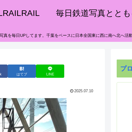
ILRAILRAIL 毎日鉄道写真とと
写真を毎日UPしてます。千葉をベースに日本全国東に西に南へ北へ活
プ
k
はてブ
LINE
2025.07.10