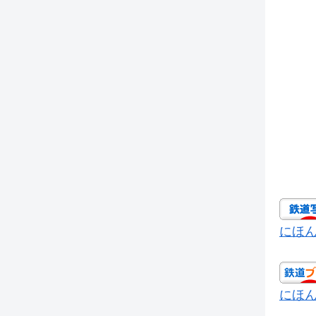
にほ
にほ