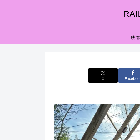
RA
鉄道
X
Faceboo