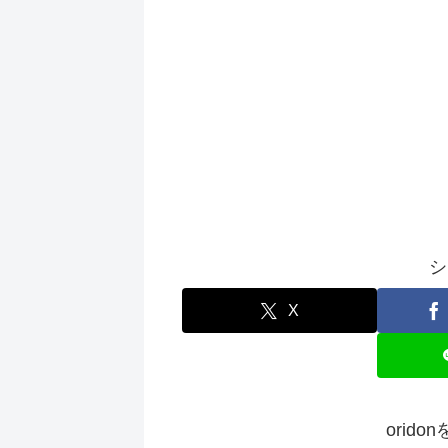
シ
X
orid