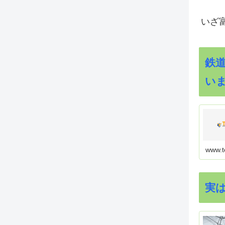
いざ
鉄
い
www.t
実