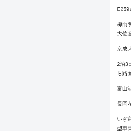
E25
梅雨
大佐
京成
2泊
ら路
富山
長岡花
いざ
型車