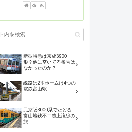
新型特急は京成3900
形？他に空いてる番号は
なかったのか？
線路は2本ホームは4つの
電鉄富山駅
元京阪3000系でたどる
富山地鉄不二越上滝線の
旅