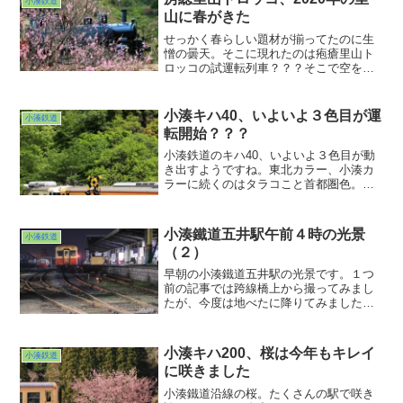
小湊鉄道
はアンダンテではなくアレグロですな。
山に春がきた
そしてカンタービレな写真が撮れれ
ば・・・！
せっかく春らしい題材が揃ってたのに生
憎の曇天。そこに現れたのは疱瘡里山ト
ロッコの試運転列車？？？そこで空をカ
ットしたらこんな構図になりました。
小湊キハ40、いよいよ３色目が運
小湊鉄道
転開始？？？
小湊鉄道のキハ40、いよいよ３色目が動
き出すようですね。東北カラー、小湊カ
ラーに続くのはタラコこと首都圏色。オ
レンジ一色のキハ40、日本全国で見るこ
とができたまさに国鉄の顔。今更です
が、まさか小湊を走ることになろうなん
小湊鐵道五井駅午前４時の光景
小湊鉄道
て、いまだに夢じゃ無いかと疑ってる自
（２）
分がいます。何はともあれ旅の手段が増
えるのはいいことですね。
早朝の小湊鐵道五井駅の光景です。１つ
前の記事では跨線橋上から撮ってみまし
たが、今度は地べたに降りてみました。
階段脇の安全な場所から普通にこんな光
景が見られるなんて、五井駅使ってる
方々はいいなぁ・・・。ま、普通の方々
小湊キハ200、桜は今年もキレイ
小湊鉄道
はそんなこと思いもしないでしょうけれ
に咲きました
ど(^ ^;;年寄りの早起きシリーズ、まだま
だ続きますw
小湊鐵道沿線の桜。たくさんの駅で咲き