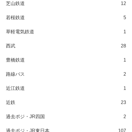
芝山鉄道
12
若桜鉄道
5
草軽電気鉄道
1
西武
28
豊橋鉄道
1
路線バス
2
近江鉄道
1
近鉄
23
過去ポジ・JR四国
2
過去ポジ・JR東日本
107