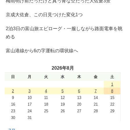
梅雨明け前だったけど真っ青な空だった大佐倉3景
京成大佐倉、この日見つけた変化1つ
2泊3日の富山旅エピローグ・一服しながら路面電車を眺
める
富山港線から6の字運転の環状線へ
2026年8月
日
月
火
水
木
金
土
1
2
3
4
5
6
7
8
9
10
11
12
13
14
15
16
17
18
19
20
21
22
23
24
25
26
27
28
29
30
31