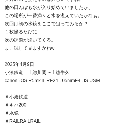
他の田んぼも水が入り始めていましたが、
この場所が一番満々と水を湛えていたかなぁ。
次回は朝の水鏡をここで狙ってみるか？
１枚撮るたびに
次の課題が湧いてくる。
ま、試して見ますかねw
2025年4月9日
小湊鉄道 上総川間〜上総牛久
canonEOS R5mkⅡ RF24-105mmF4L IS USM
＃小湊鉄道
＃キハ200
＃水鏡
＃RAILRAILRAIL