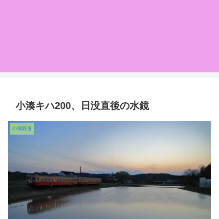
小湊キハ200、日没直後の水鏡
小湊鉄道