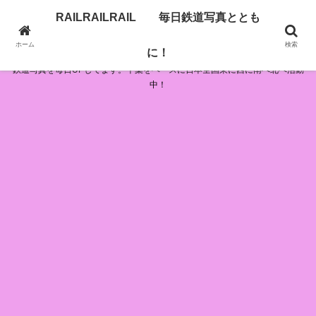
RAILRAILRAIL 毎日鉄道写真ととも
RAILRAILRAIL 毎日鉄道写真とともに！
ホーム
検索
に！
鉄道写真を毎日UPしてます。千葉をベースに日本全国東に西に南へ北へ活動
中！