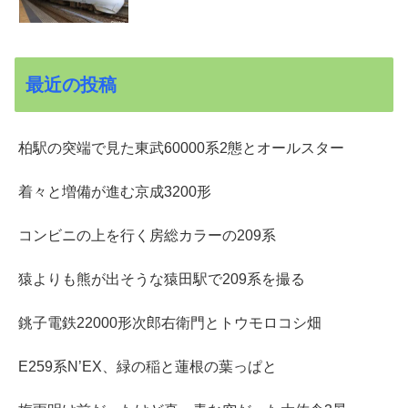
最近の投稿
柏駅の突端で見た東武60000系2態とオールスター
着々と増備が進む京成3200形
コンビニの上を行く房総カラーの209系
猿よりも熊が出そうな猿田駅で209系を撮る
銚子電鉄22000形次郎右衛門とトウモロコシ畑
E259系N’EX、緑の稲と蓮根の葉っぱと