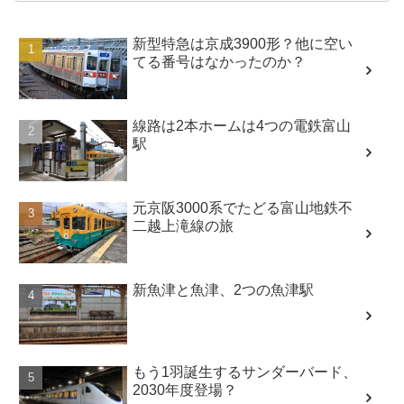
新型特急は京成3900形？他に空い
てる番号はなかったのか？
線路は2本ホームは4つの電鉄富山
駅
元京阪3000系でたどる富山地鉄不
二越上滝線の旅
新魚津と魚津、2つの魚津駅
もう1羽誕生するサンダーバード、
2030年度登場？