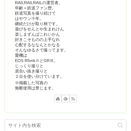
RAILRAILRAILの運営者。
年齢＝鉄道ファン歴。
鉄道写真を撮り続けて
はやウン十年。
継続だけが取り柄です。
遊びをせんとや生まれけん
楽しまずんばこれいかん
好きこそものの上手なれ
心配するななんとかなる
そんなゆるさで撮ってます。
愛機は
EOS R5mkⅡとGRⅢ。
じっくり撮りと
居合い抜き撮りと
２台を使い分けています。
※掲載した写真の
無断使用は禁じます。