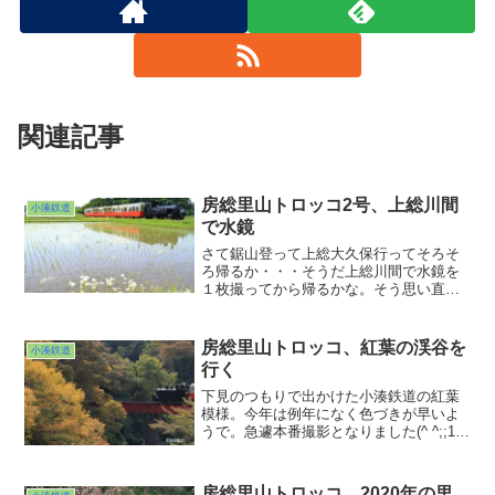
関連記事
房総里山トロッコ2号、上総川間
小湊鉄道
で水鏡
さて鋸山登って上総大久保行ってそろそ
ろ帰るか・・・そうだ上総川間で水鏡を
１枚撮ってから帰るかな。そう思い直近
通過列車を調べたら・・・あら、里山ト
ロッコに間に合っちゃった。普通に制限
速度守って走ってもこうですからトロッ
房総里山トロッコ、紅葉の渓谷を
小湊鉄道
コの道のりがいかにのんびりしたものか
行く
解ろうというものです。
下見のつもりで出かけた小湊鉄道の紅葉
模様。今年は例年になく色づきが早いよ
うで。急遽本番撮影となりました(^ ^;;12
月でも紅葉が楽しめると思っていた小湊
沿線。今年は早めに動いたほうが良さそ
うな勢いです。例年にないテンポ。今年
房総里山トロッコ、2020年の里