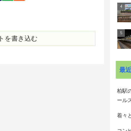
トを書き込む
最
柏駅の
ール
着々と
コン