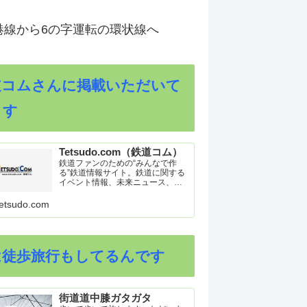
港線から6の字運転の環状線へ
道コムさんに掲載いただいて
ます
Tetsudo.com（鉄道コム）
鉄道ファンのための“みんなで作
る”鉄道情報サイト。鉄道に関する
イベント情報、未来ニュース、車
両トピックスを掲載。インターネ
ット上の公式リリース、ブログ、
etsudo.com
動画、つぶやきなどを集めたリン
ク集や、参加型ゲーム「駅つなゲ
ー」も提供。
は徒歩旅行もしてるんです
街道道中膝ガタガタ