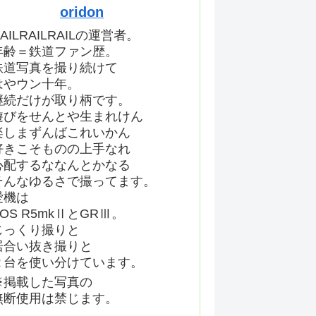
oridon
AILRAILRAILの運営者。
年齢＝鉄道ファン歴。
鉄道写真を撮り続けて
はやウン十年。
継続だけが取り柄です。
遊びをせんとや生まれけん
楽しまずんばこれいかん
好きこそものの上手なれ
心配するななんとかなる
そんなゆるさで撮ってます。
愛機は
EOS R5mkⅡとGRⅢ。
じっくり撮りと
居合い抜き撮りと
２台を使い分けています。
※掲載した写真の
無断使用は禁じます。