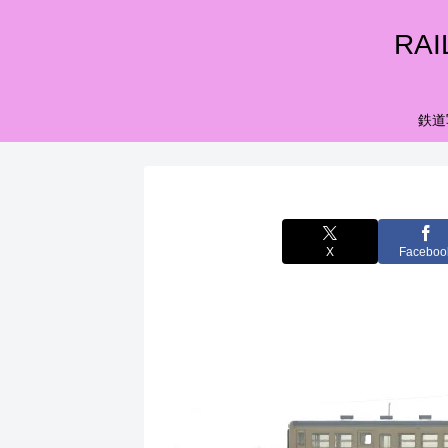
RA
鉄道
X
Faceboo