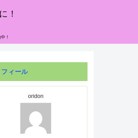
もに！
動中！
ロフィール
oridon