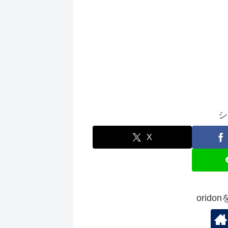
シ
X
orid