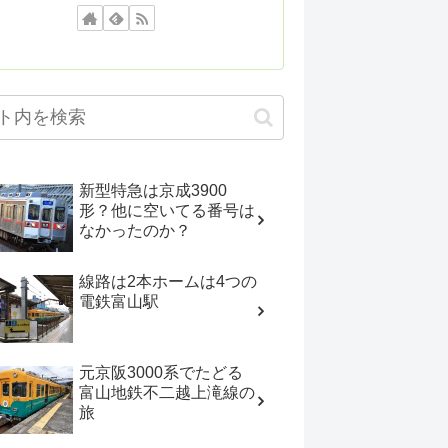
新型特急は京成3900
形？他に空いてる番号は
なかったのか？
線路は2本ホームは4つの
電鉄富山駅
元京阪3000系でたどる
富山地鉄不二越上滝線の
旅