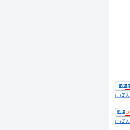
にほ
にほ