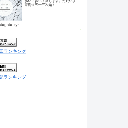
歩いて歩いて旅します。ただいま
東海道五十三次編！
atagata.xyz
真ランキング
記ランキング