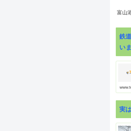
富山
鉄
い
www.t
実