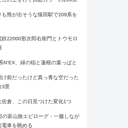
りも熊が出そうな猿田駅で209系を
鉄22000形次郎右衛門とトウモロ
畑
9系N’EX、緑の稲と蓮根の葉っぱと
明け前だったけど真っ青な空だった
倉3景
大佐倉、この日見つけた変化1つ
3日の富山旅エピローグ・一服しなが
面電車を眺める