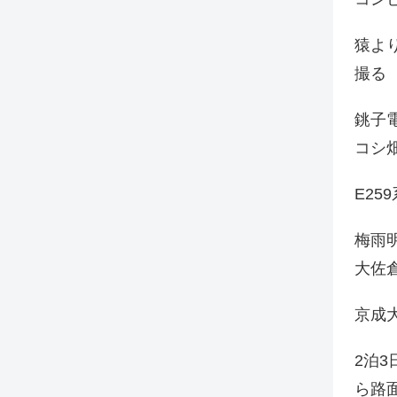
猿よ
撮る
銚子電
コシ
E25
梅雨
大佐
京成
2泊
ら路