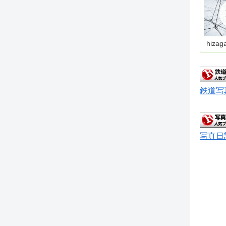
hizag
鉄道写
写真日