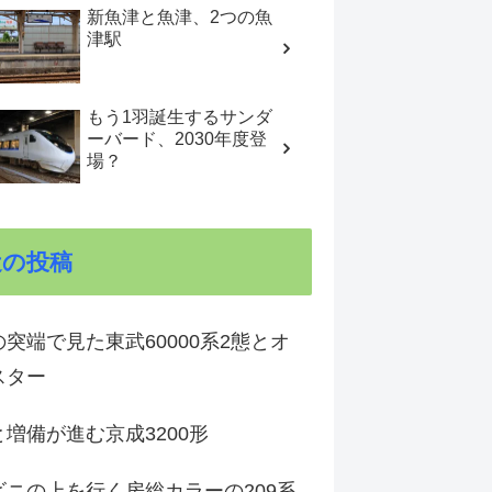
新魚津と魚津、2つの魚
津駅
もう1羽誕生するサンダ
ーバード、2030年度登
場？
近の投稿
突端で見た東武60000系2態とオ
スター
増備が進む京成3200形
ビニの上を行く房総カラーの209系