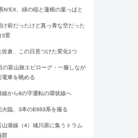
9系N’EX、緑の稲と蓮根の葉っぱと
明け前だったけど真っ青な空だった
倉3景
大佐倉、この日見つけた変化1つ
3日の富山旅エピローグ・一服しなが
面電車を眺める
港線から6の字運転の環状線へ
火臨、3本のE653系を撮る
富山港線（4）城川原に集うトラム
両群