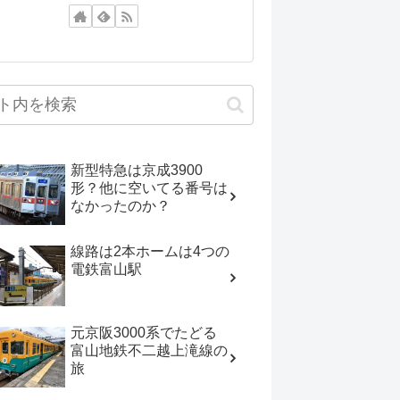
新型特急は京成3900
形？他に空いてる番号は
なかったのか？
線路は2本ホームは4つの
電鉄富山駅
元京阪3000系でたどる
富山地鉄不二越上滝線の
旅