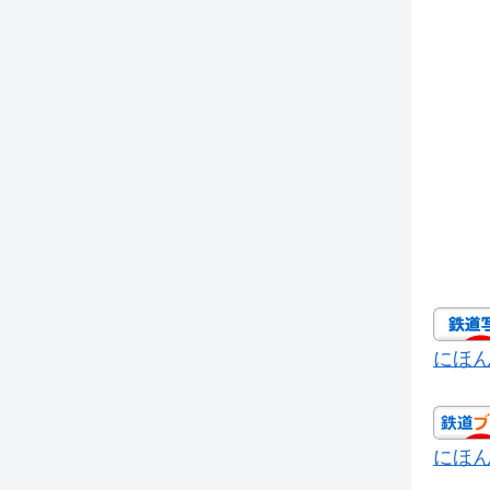
にほ
にほ