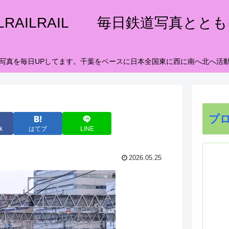
ILRAILRAIL 毎日鉄道写真とと
写真を毎日UPしてます。千葉をベースに日本全国東に西に南へ北へ活
プ
k
はてブ
LINE
2026.05.25