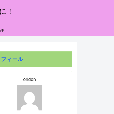
もに！
動中！
ロフィール
oridon