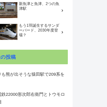
新魚津と魚津、2つの魚
津駅
もう1羽誕生するサンダ
ーバード、2030年度登
場？
近の投稿
りも熊が出そうな猿田駅で209系を
鉄22000形次郎右衛門とトウモロ
畑