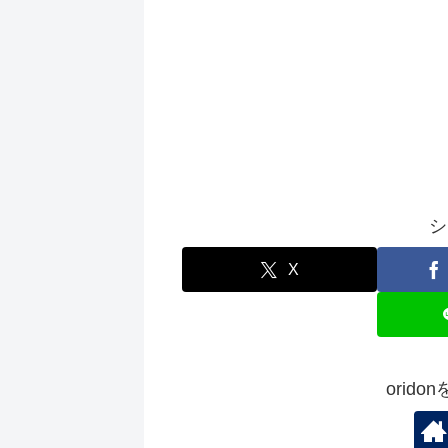
シ
X
orid