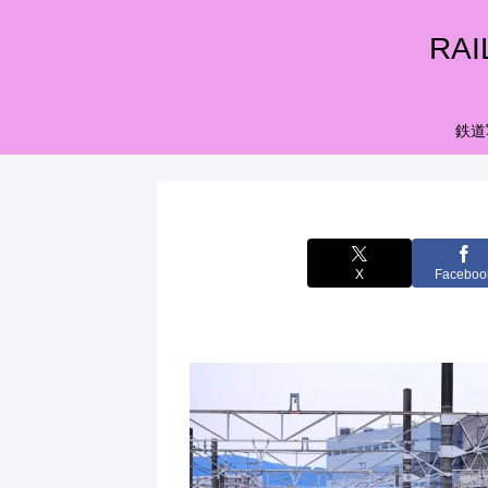
RA
鉄道
X
Faceboo