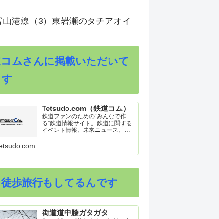
富山港線（3）東岩瀬のタチアオイ
道コムさんに掲載いただいて
ます
Tetsudo.com（鉄道コム）
鉄道ファンのための“みんなで作
る”鉄道情報サイト。鉄道に関する
イベント情報、未来ニュース、車
両トピックスを掲載。インターネ
ット上の公式リリース、ブログ、
etsudo.com
動画、つぶやきなどを集めたリン
ク集や、参加型ゲーム「駅つなゲ
ー」も提供。
は徒歩旅行もしてるんです
街道道中膝ガタガタ