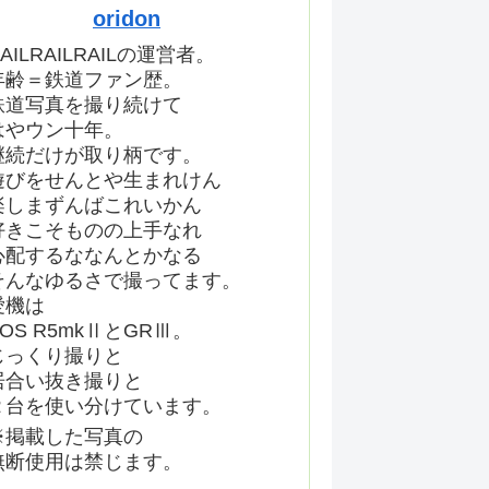
oridon
AILRAILRAILの運営者。
年齢＝鉄道ファン歴。
鉄道写真を撮り続けて
はやウン十年。
継続だけが取り柄です。
遊びをせんとや生まれけん
楽しまずんばこれいかん
好きこそものの上手なれ
心配するななんとかなる
そんなゆるさで撮ってます。
愛機は
EOS R5mkⅡとGRⅢ。
じっくり撮りと
居合い抜き撮りと
２台を使い分けています。
※掲載した写真の
無断使用は禁じます。