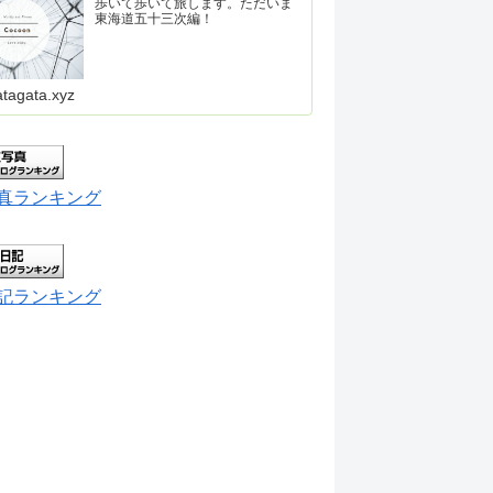
歩いて歩いて旅します。ただいま
東海道五十三次編！
atagata.xyz
真ランキング
記ランキング