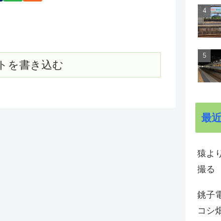
トを書き込む
最
猿よ
撮る
銚子電
コシ