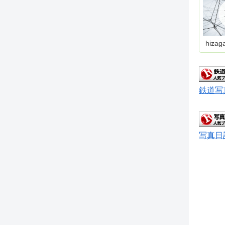
hizag
鉄道写
写真日