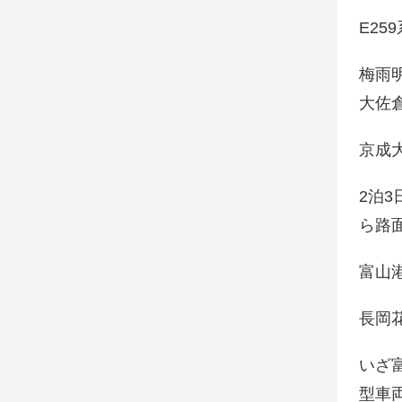
E25
梅雨
大佐
京成
2泊
ら路
富山
長岡花
いざ
型車