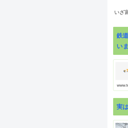
いざ
鉄
い
www.t
実