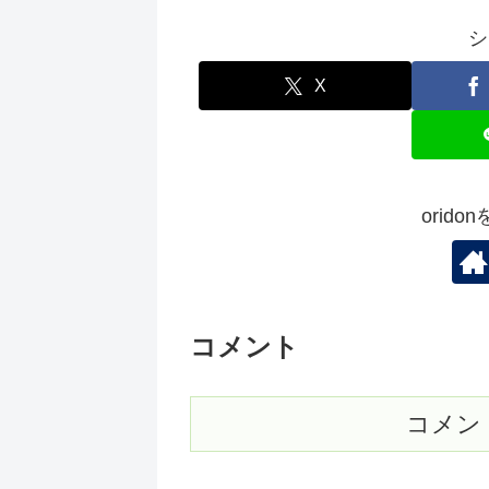
シ
X
orid
コメント
コメン