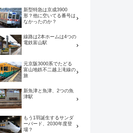
新型特急は京成3900
形？他に空いてる番号は
なかったのか？
線路は2本ホームは4つの
電鉄富山駅
元京阪3000系でたどる
富山地鉄不二越上滝線の
旅
新魚津と魚津、2つの魚
津駅
もう1羽誕生するサンダ
ーバード、2030年度登
場？