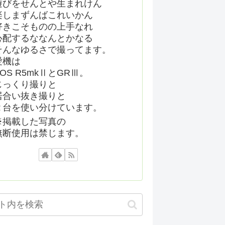
遊びをせんとや生まれけん
楽しまずんばこれいかん
好きこそものの上手なれ
心配するななんとかなる
そんなゆるさで撮ってます。
愛機は
EOS R5mkⅡとGRⅢ。
じっくり撮りと
居合い抜き撮りと
２台を使い分けています。
※掲載した写真の
無断使用は禁じます。