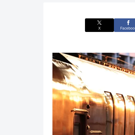
X
Faceboo