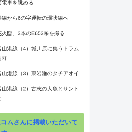
面電車を眺める
港線から6の字運転の環状線へ
火臨、3本のE653系を撮る
富山港線（4）城川原に集うトラム
両群
富山港線（3）東岩瀬のタチアオイ
富山港線（2）古志の人魚とサント
と
道コムさんに掲載いただいて