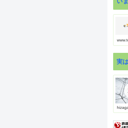
い
www.t
実
hizag