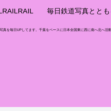
ILRAILRAIL 毎日鉄道写真とと
写真を毎日UPしてます。千葉をベースに日本全国東に西に南へ北へ活