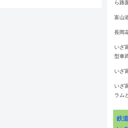
ら路
富山
長岡花
いざ
型車
いざ
いざ
ラム
鉄