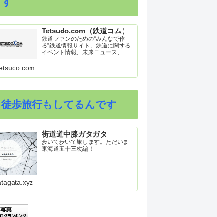
ます
Tetsudo.com（鉄道コム）
鉄道ファンのための“みんなで作
る”鉄道情報サイト。鉄道に関する
イベント情報、未来ニュース、車
両トピックスを掲載。インターネ
ット上の公式リリース、ブログ、
etsudo.com
動画、つぶやきなどを集めたリン
ク集や、参加型ゲーム「駅つなゲ
ー」も提供。
は徒歩旅行もしてるんです
街道道中膝ガタガタ
歩いて歩いて旅します。ただいま
東海道五十三次編！
atagata.xyz