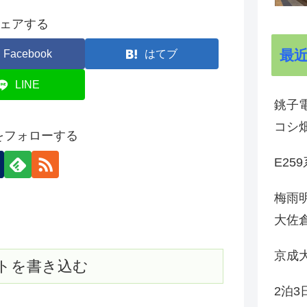
ェアする
最
Facebook
はてブ
LINE
銚子電
コシ
onをフォローする
E25
梅雨
大佐
京成
トを書き込む
2泊