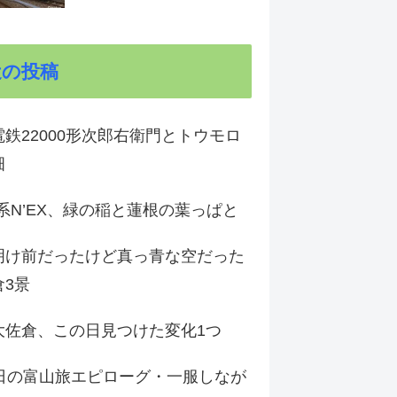
近の投稿
鉄22000形次郎右衛門とトウモロ
畑
9系N’EX、緑の稲と蓮根の葉っぱと
明け前だったけど真っ青な空だった
倉3景
大佐倉、この日見つけた変化1つ
3日の富山旅エピローグ・一服しなが