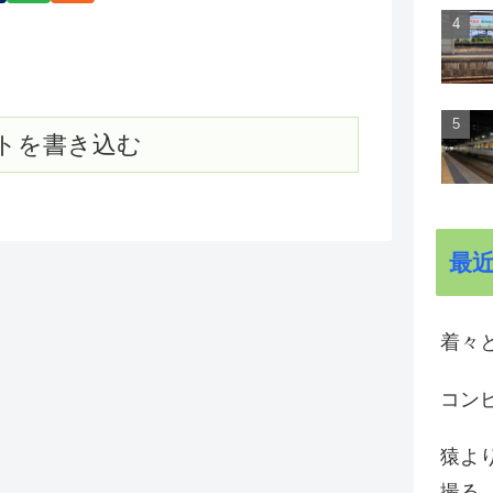
トを書き込む
最
着々と
コン
猿よ
撮る