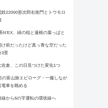
鉄22000形次郎右衛門とトウモロ
畑
9系N’EX、緑の稲と蓮根の葉っぱと
明け前だったけど真っ青な空だった
倉3景
大佐倉、この日見つけた変化1つ
3日の富山旅エピローグ・一服しなが
面電車を眺める
港線から6の字運転の環状線へ