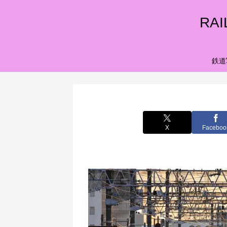
RA
鉄道
X
Faceboo