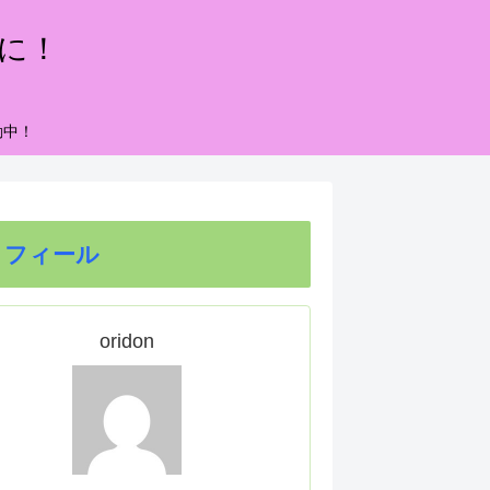
もに！
動中！
ロフィール
oridon