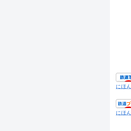
にほ
にほ