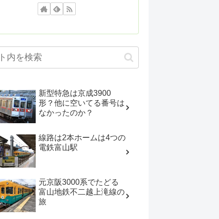
新型特急は京成3900
形？他に空いてる番号は
なかったのか？
線路は2本ホームは4つの
電鉄富山駅
元京阪3000系でたどる
富山地鉄不二越上滝線の
旅