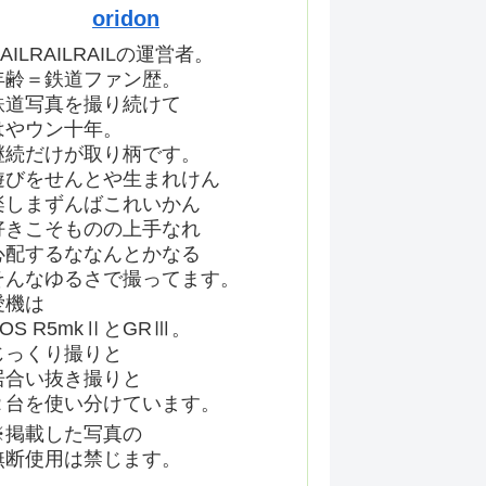
oridon
AILRAILRAILの運営者。
年齢＝鉄道ファン歴。
鉄道写真を撮り続けて
はやウン十年。
継続だけが取り柄です。
遊びをせんとや生まれけん
楽しまずんばこれいかん
好きこそものの上手なれ
心配するななんとかなる
そんなゆるさで撮ってます。
愛機は
EOS R5mkⅡとGRⅢ。
じっくり撮りと
居合い抜き撮りと
２台を使い分けています。
※掲載した写真の
無断使用は禁じます。