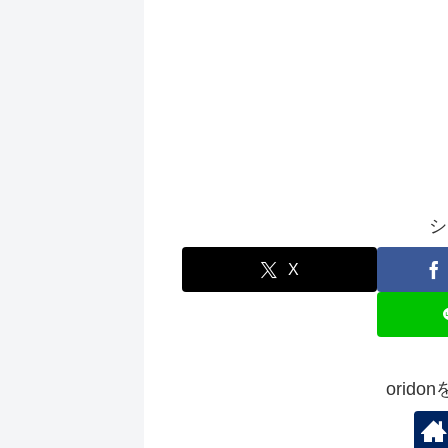
シ
X
orid