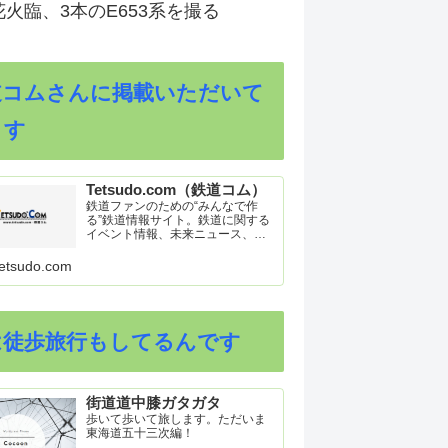
火臨、3本のE653系を撮る
道コムさんに掲載いただいて
ます
Tetsudo.com（鉄道コム）
鉄道ファンのための“みんなで作
る”鉄道情報サイト。鉄道に関する
イベント情報、未来ニュース、車
両トピックスを掲載。インターネ
ット上の公式リリース、ブログ、
etsudo.com
動画、つぶやきなどを集めたリン
ク集や、参加型ゲーム「駅つなゲ
ー」も提供。
は徒歩旅行もしてるんです
街道道中膝ガタガタ
歩いて歩いて旅します。ただいま
東海道五十三次編！