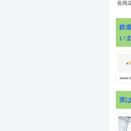
長岡花
鉄
い
www.t
実