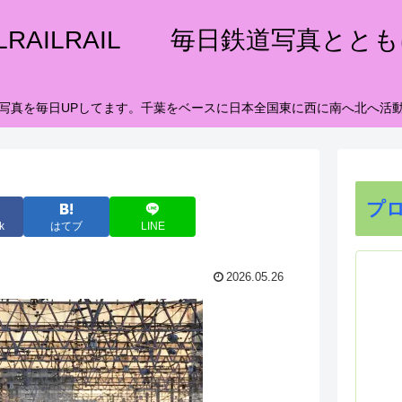
ILRAILRAIL 毎日鉄道写真とと
写真を毎日UPしてます。千葉をベースに日本全国東に西に南へ北へ活
プ
k
はてブ
LINE
2026.05.26