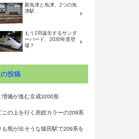
新魚津と魚津、2つの魚
津駅
もう1羽誕生するサンダ
ーバード、2030年度登
場？
近の投稿
増備が進む京成3200形
ビニの上を行く房総カラーの209系
りも熊が出そうな猿田駅で209系を