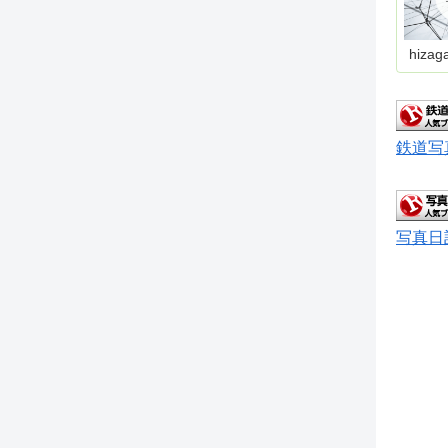
hizag
鉄道写
写真日