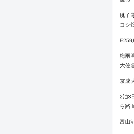
銚子電
コシ
E25
梅雨
大佐
京成
2泊
ら路
富山