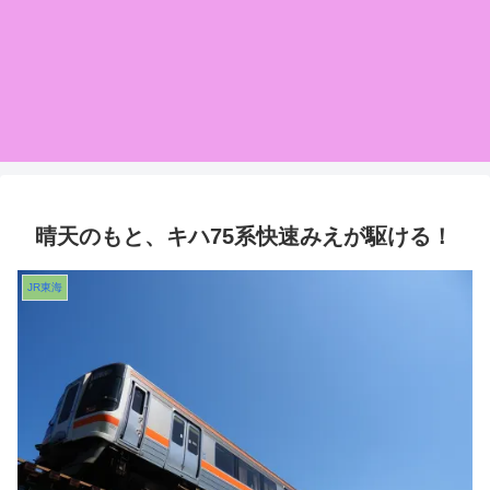
晴天のもと、キハ75系快速みえが駆ける！
JR東海