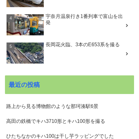
宇奈月温泉行き1番列車で富山を出
発
長岡花火臨、3本のE653系を撮る
最近の投稿
路上から見る博物館のような那珂湊駅6景
高田の鉄橋でキハ3710形とキハ100形を撮る
ひたちなかのキハ100は干し芋ラッピングでした