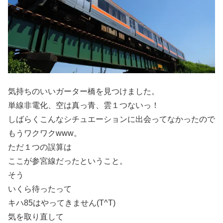
気持ちのいいガーター橋を見つけました。
単線非電化、空は真っ青、雲１つないっ！
しばらくこんなシチュエーションに出会ってなかったので
もうワクワクwww。
ただ１つの誤算は
ここが参宮線だったということ。
そう
いくら待ったって
キハ85はやってきません(T^T)
気を取り直して