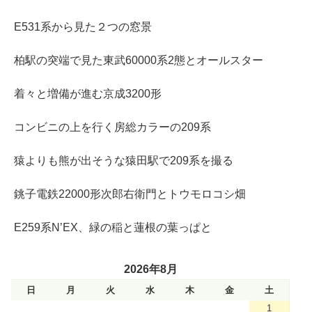
E531系から見た２つの窓景
柏駅の突端で見た東武60000系2態とオールスター
着々と増備が進む京成3200形
コンビニの上を行く房総カラーの209系
猿よりも熊が出そうな猿田駅で209系を撮る
銚子電鉄22000形次郎右衛門とトウモロコシ畑
E259系N’EX、緑の稲と蓮根の葉っぱと
2026年8月
日
月
火
水
木
金
土
1