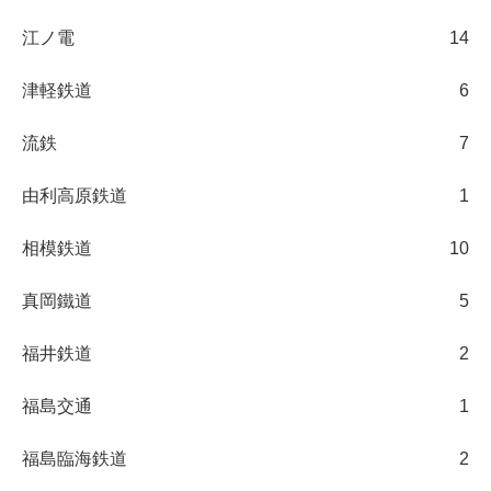
江ノ電
14
津軽鉄道
6
流鉄
7
由利高原鉄道
1
相模鉄道
10
真岡鐵道
5
福井鉄道
2
福島交通
1
福島臨海鉄道
2