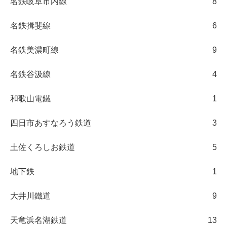
名鉄岐阜市内線
8
名鉄揖斐線
6
名鉄美濃町線
9
名鉄谷汲線
4
和歌山電鐵
1
四日市あすなろう鉄道
3
土佐くろしお鉄道
5
地下鉄
1
大井川鐵道
9
天竜浜名湖鉄道
13