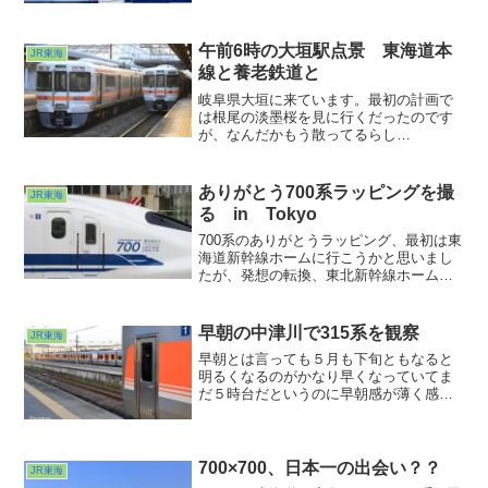
車中でのことが多かったですが、親の仇
のようにキーボードを叩く人をヤダなぁ
と思っていたので、ずいぶん気を遣って
午前6時の大垣駅点景 東海道本
JR東海
操作していましたっけ。
線と養老鉄道と
岐阜県大垣に来ています。最初の計画で
は根尾の淡墨桜を見に行くだったのです
が、なんだかもう散ってるらし
い・・・。というわけでルート変更！ま
ずは大垣駅探検から。ここで乗り換えた
ことはあっても駅の外に出たり駅の中を
ありがとう700系ラッピングを撮
JR東海
観察したりしたことがある人って結構少
る in Tokyo
ないんじゃないでしょうか？
700系のありがとうラッピング、最初は東
海道新幹線ホームに行こうかと思いまし
たが、発想の転換、東北新幹線ホームか
ら狙って大正解でした。この時私の周囲
には誰もおらず。図らずも貸切の撮影会
となりました♪こういう時は頭使わなきゃ
早朝の中津川で315系を観察
JR東海
www
早朝とは言っても５月も下旬ともなると
明るくなるのがかなり早くなっていてま
だ５時台だというのに早朝感が薄く感じ
ますね。中央西線の主役・383系しなのの
登場まではまだ少し時間があるので、駅
構内の観察をしてみようという趣向で
す。お、目の前に新鋭・315系が入ってい
700×700、日本一の出会い？？
JR東海
ます。