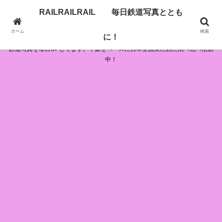
RAILRAILRAIL 毎日鉄道写真ととも
RAILRAILRAIL 毎日鉄道写真とともに！
ホーム
検索
に！
鉄道写真を毎日UPしてます。千葉をベースに日本全国東に西に南へ北へ活動
中！