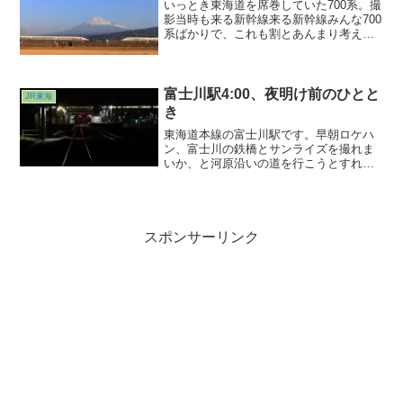
いっとき東海道を席巻していた700系。撮
影当時も来る新幹線来る新幹線みんな700
系ばかりで、これも割とあんまり考えず
に撮れたんではなかったかし？タイミン
グは神が与えし幸運。その幸運をいかに
いただくかが課題といえば課題なんでし
ょねぇ・・・。鉄道写真、心がけよく臨
富士川駅4:00、夜明け前のひとと
JR東海
まねばいかんですわ。
き
東海道本線の富士川駅です。早朝ロケハ
ン、富士川の鉄橋とサンライズを撮れま
いか、と河原沿いの道を行こうとすれど
先日の台風の影響かどこも通行止
め・・・仕方なく駅近辺で・・・という
ところで踏切からこの光景を見つけまし
た。先日の小淵沢同様まっすぐな...
スポンサーリンク