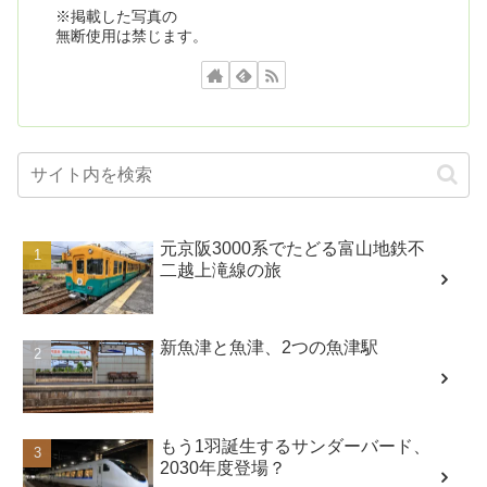
※掲載した写真の
無断使用は禁じます。
元京阪3000系でたどる富山地鉄不
二越上滝線の旅
新魚津と魚津、2つの魚津駅
もう1羽誕生するサンダーバード、
2030年度登場？