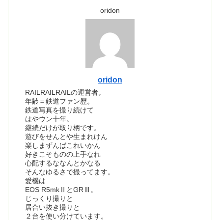
oridon
oridon
RAILRAILRAILの運営者。
年齢＝鉄道ファン歴。
鉄道写真を撮り続けて
はやウン十年。
継続だけが取り柄です。
遊びをせんとや生まれけん
楽しまずんばこれいかん
好きこそものの上手なれ
心配するななんとかなる
そんなゆるさで撮ってます。
愛機は
EOS R5mkⅡとGRⅢ。
じっくり撮りと
居合い抜き撮りと
２台を使い分けています。