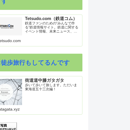
ます
Tetsudo.com（鉄道コム）
鉄道ファンのための“みんなで作
る”鉄道情報サイト。鉄道に関する
イベント情報、未来ニュース、車
両トピックスを掲載。インターネ
ット上の公式リリース、ブログ、
etsudo.com
動画、つぶやきなどを集めたリン
ク集や、参加型ゲーム「駅つなゲ
ー」も提供。
は徒歩旅行もしてるんです
街道道中膝ガタガタ
歩いて歩いて旅します。ただいま
東海道五十三次編！
atagata.xyz