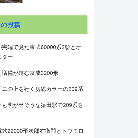
近の投稿
突端で見た東武60000系2態とオ
スター
増備が進む京成3200形
ビニの上を行く房総カラーの209系
りも熊が出そうな猿田駅で209系を
鉄22000形次郎右衛門とトウモロ