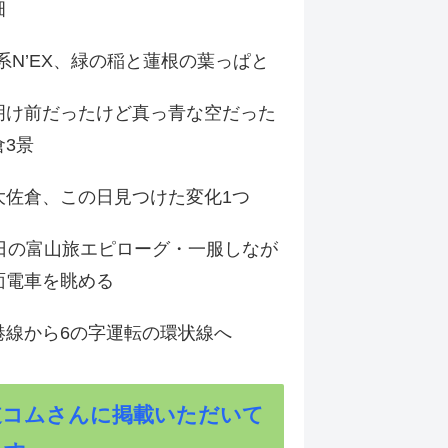
畑
9系N’EX、緑の稲と蓮根の葉っぱと
明け前だったけど真っ青な空だった
倉3景
大佐倉、この日見つけた変化1つ
3日の富山旅エピローグ・一服しなが
面電車を眺める
港線から6の字運転の環状線へ
道コムさんに掲載いただいて