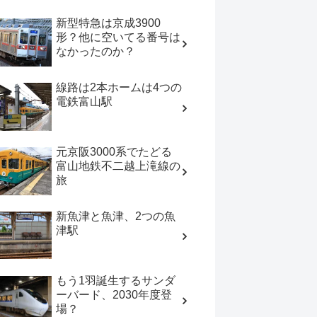
新型特急は京成3900
形？他に空いてる番号は
なかったのか？
線路は2本ホームは4つの
電鉄富山駅
元京阪3000系でたどる
富山地鉄不二越上滝線の
旅
新魚津と魚津、2つの魚
津駅
もう1羽誕生するサンダ
ーバード、2030年度登
場？