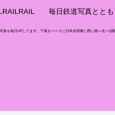
ILRAILRAIL 毎日鉄道写真とと
写真を毎日UPしてます。千葉をベースに日本全国東に西に南へ北へ活