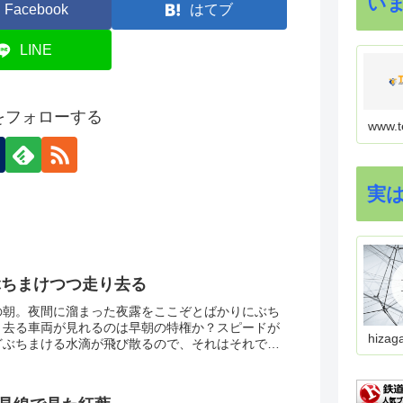
い
Facebook
はてブ
LINE
onをフォローする
www.t
実
、ぶちまけつつ走り去る
の朝。夜間に溜まった夜露をここぞとばかりにぶち
り去る車両が見れるのは早朝の特権か？スピードが
hizag
どぶちまける水滴が飛び散るので、それはそれで迫
なります。なかなかピントをどこに合わせりゃいい
時判断を迫られることばかりですわ(^ ^;;さ、今日
ってみるか