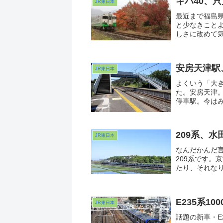
キハ40、
JR東日本
最近まで福島
と少なきこと
しさに改めて
か。あまりい
な・・・。...
安房天津駅
JR東日本
よくいう「大
た。安房天津
停車駅。今は
静かな駅にお
わ」が似合い
の夏。さて来
209系、
JR東日本
なんだかんだ
209系です。
たり、それな
151並みの眺
んじゃないぞ
を仕込もうかな
E235系1
JR東日本
話題の新車・E