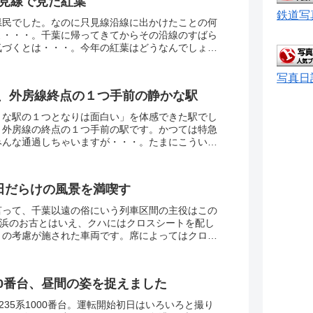
只見線で見た紅葉
鉄道写
県民でした。なのに只見線沿線に出かけたことの何
よ・・・。千葉に帰ってきてからその沿線のすばら
気づくとは・・・。今年の紅葉はどうなんでしょう
い話も聞きませんしどなたもアップしてないよう
写真日
、外房線終点の１つ手前の静かな駅
きな駅の１つとなりは面白い」を体感できた駅でし
。外房線の終点の１つ手前の駅です。かつては特急
みんな通過しちゃいますが・・・。たまにこういう
邪魔するのはいいですね。都内の駅は「うっせー
そうなところばかりなのでwww静かに過ごす２度目
年は・・・？？？
水田だらけの風景を満喫す
言って、千葉以遠の俗にいう列車区間の主役はこの
京浜のお古とはいえ、クハにはクロスシートを配し
りの考慮が施された車両です。席によってはクロ
望を得られる席もあり（大袈裟w）なかなか捨てたも
車両だと思ってます。この夏は房総５線乗り継ぎ旅
w
000番台、昼間の姿を捉えました
235系1000番台。運転開始初日はいろいろと撮り