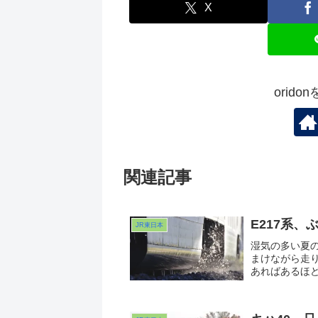
X
orid
関連記事
E217系
JR東日本
湿気の多い夏
まけながら走
あればあるほ
力得たり！と
のか、難しい瞬
も線路際に立