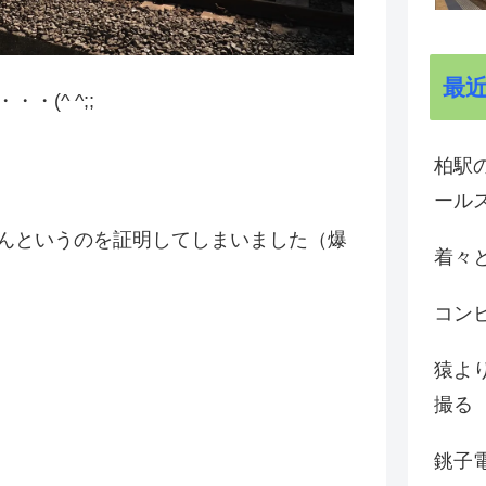
最
(^ ^;;
柏駅の
ール
んというのを証明してしまいました（爆
着々と
コン
猿よ
撮る
銚子電