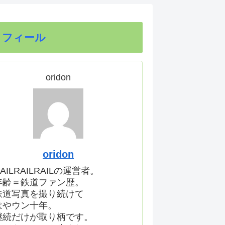
ロフィール
oridon
oridon
AILRAILRAILの運営者。
年齢＝鉄道ファン歴。
鉄道写真を撮り続けて
はやウン十年。
継続だけが取り柄です。