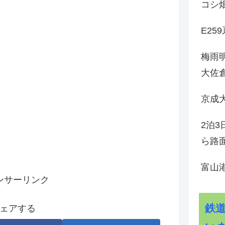
コシ
E25
梅雨
大佐
京成
2泊
ら路
富山
ンサーリンク
鉄
ェアする