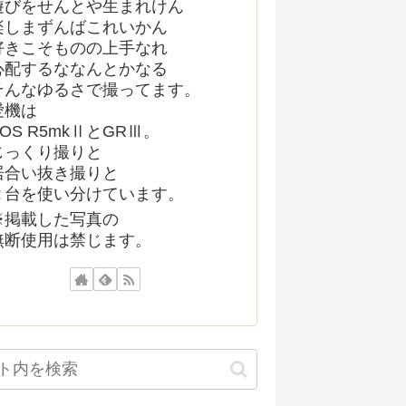
遊びをせんとや生まれけん
楽しまずんばこれいかん
好きこそものの上手なれ
心配するななんとかなる
そんなゆるさで撮ってます。
愛機は
EOS R5mkⅡとGRⅢ。
じっくり撮りと
居合い抜き撮りと
２台を使い分けています。
※掲載した写真の
無断使用は禁じます。