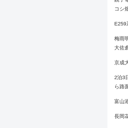
コシ
E25
梅雨
大佐
京成
2泊
ら路
富山
長岡花