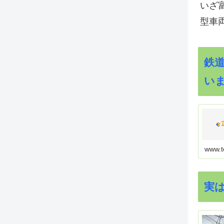
いざ
型車
鉄
い
www.t
実