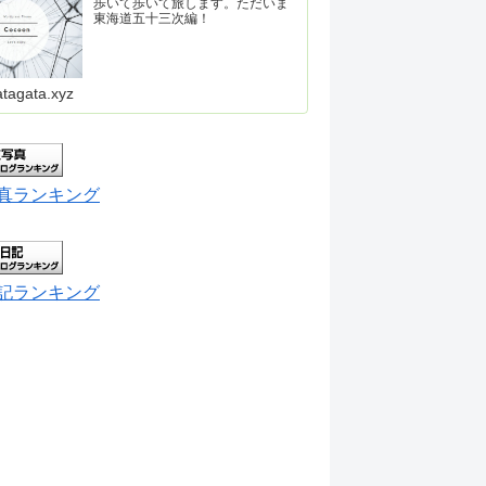
歩いて歩いて旅します。ただいま
東海道五十三次編！
atagata.xyz
真ランキング
記ランキング