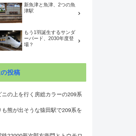
新魚津と魚津、2つの魚
津駅
もう1羽誕生するサンダ
ーバード、2030年度登
場？
近の投稿
ビニの上を行く房総カラーの209系
りも熊が出そうな猿田駅で209系を
鉄22000形次郎右衛門とトウモロ