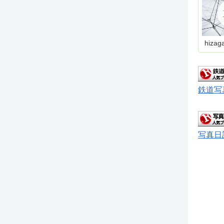
hizag
鉄道写
写真日