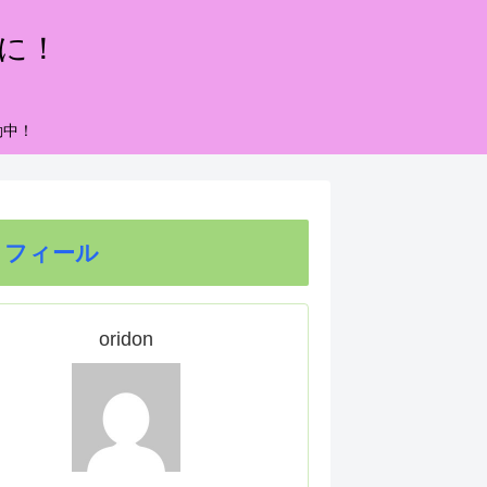
もに！
動中！
ロフィール
oridon