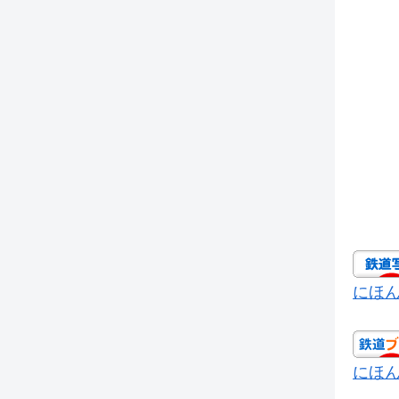
にほ
にほ