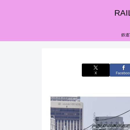
RA
鉄道
X
Faceboo