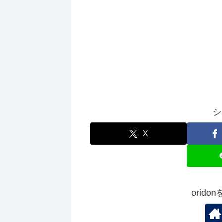
シ
X
orid