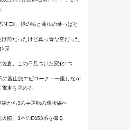
畑
9系N’EX、緑の稲と蓮根の葉っぱと
明け前だったけど真っ青な空だった
倉3景
大佐倉、この日見つけた変化1つ
3日の富山旅エピローグ・一服しなが
面電車を眺める
港線から6の字運転の環状線へ
火臨、3本のE653系を撮る