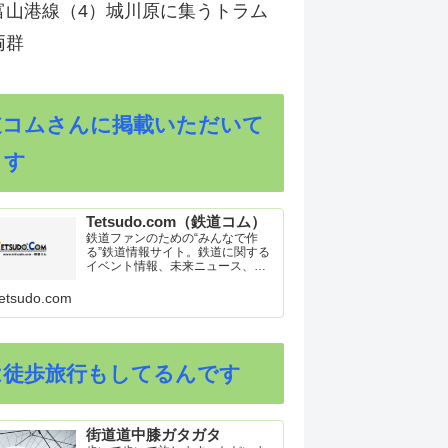
富山港線（4）城川原に集うトラム
両群
道コムさんに掲載いただいて
ます
Tetsudo.com（鉄道コム）
鉄道ファンのための“みんなで作
る”鉄道情報サイト。鉄道に関する
イベント情報、未来ニュース、車
両トピックスを掲載。インターネ
ット上の公式リリース、ブログ、
etsudo.com
動画、つぶやきなどを集めたリン
ク集や、参加型ゲーム「駅つなゲ
ー」も提供。
は徒歩旅行もしてるんです
街道道中膝ガタガタ