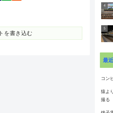
トを書き込む
最
コン
猿よ
撮る
銚子電