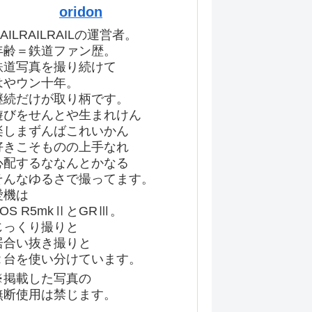
oridon
AILRAILRAILの運営者。
年齢＝鉄道ファン歴。
鉄道写真を撮り続けて
はやウン十年。
継続だけが取り柄です。
遊びをせんとや生まれけん
楽しまずんばこれいかん
好きこそものの上手なれ
心配するななんとかなる
そんなゆるさで撮ってます。
愛機は
EOS R5mkⅡとGRⅢ。
じっくり撮りと
居合い抜き撮りと
２台を使い分けています。
※掲載した写真の
無断使用は禁じます。