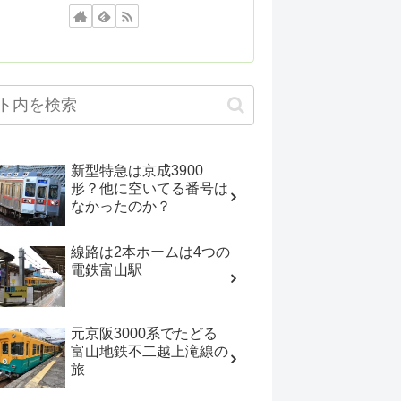
新型特急は京成3900
形？他に空いてる番号は
なかったのか？
線路は2本ホームは4つの
電鉄富山駅
元京阪3000系でたどる
富山地鉄不二越上滝線の
旅