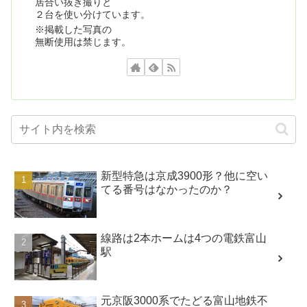
居合い抜き撮りと
２台を使い分けています。
※掲載した写真の
無断使用は禁じます。
新型特急は京成3900形？他に空い
てる番号はなかったのか？
線路は2本ホームは4つの電鉄富山
駅
元京阪3000系でたどる富山地鉄不