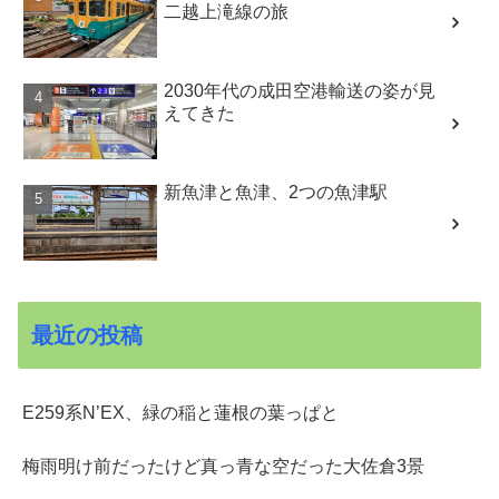
二越上滝線の旅
2030年代の成田空港輸送の姿が見
えてきた
新魚津と魚津、2つの魚津駅
最近の投稿
E259系N’EX、緑の稲と蓮根の葉っぱと
梅雨明け前だったけど真っ青な空だった大佐倉3景