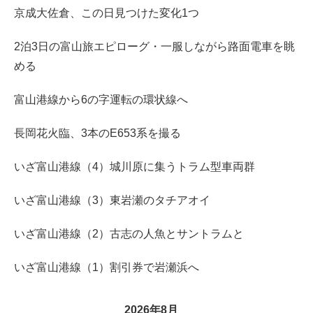
京成大佐倉、この日見つけた変化1つ
2泊3日の富山旅エピローグ・一服しながら路面電車を眺
める
富山港線から6の字運転の環状線へ
長岡花火臨、3本のE653系を撮る
いざ富山港線（4）城川原に集うトラム型車両群
いざ富山港線（3）東岩瀬のタチアオイ
いざ富山港線（2）古志の人魚とサントラムと
いざ富山港線（1）割引券で岩瀬浜へ
2026年8月