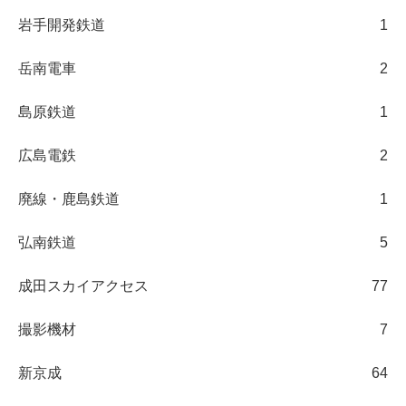
岩手開発鉄道
1
岳南電車
2
島原鉄道
1
広島電鉄
2
廃線・鹿島鉄道
1
弘南鉄道
5
成田スカイアクセス
77
撮影機材
7
新京成
64