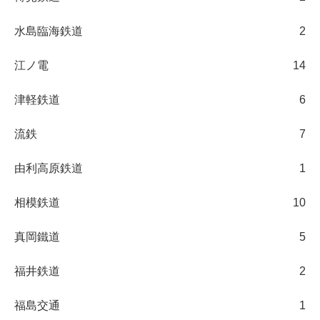
水島臨海鉄道
2
江ノ電
14
津軽鉄道
6
流鉄
7
由利高原鉄道
1
相模鉄道
10
真岡鐵道
5
福井鉄道
2
福島交通
1