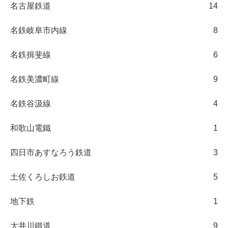
名古屋鉄道
14
名鉄岐阜市内線
8
名鉄揖斐線
6
名鉄美濃町線
9
名鉄谷汲線
4
和歌山電鐵
1
四日市あすなろう鉄道
3
土佐くろしお鉄道
5
地下鉄
1
大井川鐵道
9