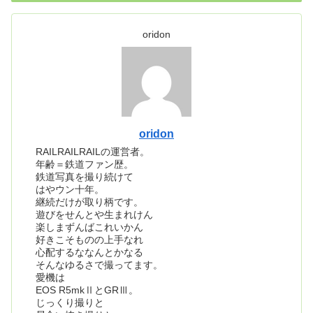
oridon
oridon
RAILRAILRAILの運営者。
年齢＝鉄道ファン歴。
鉄道写真を撮り続けて
はやウン十年。
継続だけが取り柄です。
遊びをせんとや生まれけん
楽しまずんばこれいかん
好きこそものの上手なれ
心配するななんとかなる
そんなゆるさで撮ってます。
愛機は
EOS R5mkⅡとGRⅢ。
じっくり撮りと