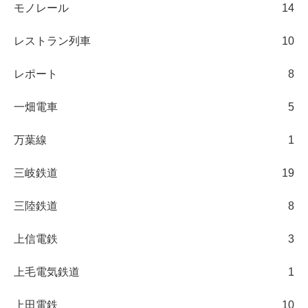
モノレール
14
レストラン列車
10
レポート
8
一畑電車
5
万葉線
1
三岐鉄道
19
三陸鉄道
8
上信電鉄
3
上毛電気鉄道
1
上田電鉄
10