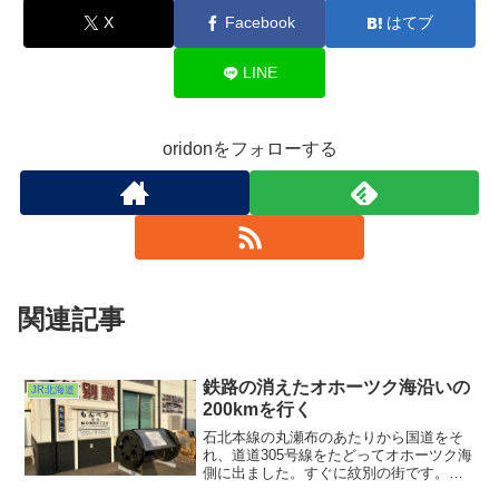
X
Facebook
はてブ
LINE
oridonをフォローする
関連記事
鉄路の消えたオホーツク海沿いの
JR北海道
200kmを行く
石北本線の丸瀬布のあたりから国道をそ
れ、道道305号線をたどってオホーツク海
側に出ました。すぐに紋別の街です。こ
こはかつて名寄と遠軽を結んでいた名寄