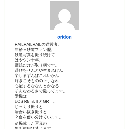
oridon
RAILRAILRAILの運営者。
年齢＝鉄道ファン歴。
鉄道写真を撮り続けて
はやウン十年。
継続だけが取り柄です。
遊びをせんとや生まれけん
楽しまずんばこれいかん
好きこそものの上手なれ
心配するななんとかなる
そんなゆるさで撮ってます。
愛機は
EOS R5mkⅡとGRⅢ。
じっくり撮りと
居合い抜き撮りと
２台を使い分けています。
※掲載した写真の
無断使用は禁じます。