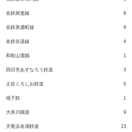
名鉄揖斐線
6
名鉄美濃町線
9
名鉄谷汲線
4
和歌山電鐵
1
四日市あすなろう鉄道
3
土佐くろしお鉄道
5
地下鉄
1
大井川鐵道
9
天竜浜名湖鉄道
13