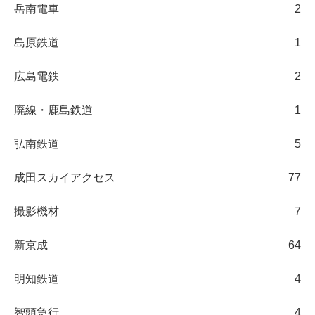
岳南電車
2
島原鉄道
1
広島電鉄
2
廃線・鹿島鉄道
1
弘南鉄道
5
成田スカイアクセス
77
撮影機材
7
新京成
64
明知鉄道
4
智頭急行
4