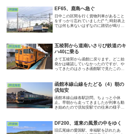
本線が通っていた街。廃止されたのが
1989（平成元）年ですからもう35年もの
EF65、鹿島へ急ぐ
JR貨物
時間が流れたことになります。
日中この区間を行く貨物列車があること
をすっかり忘れていました(^ ^;;時刻表上
では何も来ないはずなのに踏切が鳴り出
して慌てる始末。そういえば今年は貨物
時刻表買い忘れてたっけ。データは大
事。準備できるデータは準備しなきゃい
けませんね。
五稜郭から道南いさりび鉄道のキ
JR北海道
ハ40に乗る
さて五稜郭から函館に戻ります。どこ始
発かは確認していなかったのですが、や
ってきたのはさっき函館駅で見たこの車
両でした。道南いさりび鉄道の山吹色の
キハ40。まさか乗れるとは思っていなか
ったのでこれもまた運がよかったです。
函館本線山線をたどる（4）朝の
JR北海道
通勤通学の時間にかかっているせいか席
倶知安
はほとんど埋まっていました。
函館本線山線各駅訪問。ちょっと小休
止。早朝から走ってきましたが列車も動
き始めたので倶知安駅での往来の様子を
見てみようと思います。時刻は朝６時す
ぎ。ちょうど２番列車である963Dキハ
201系３連が札幌目指して出発せんとする
DF200、道東の風景の中をゆく
JR貨物
ところでした。
旧広尾線の愛国駅、幸福駅を訪れたあ