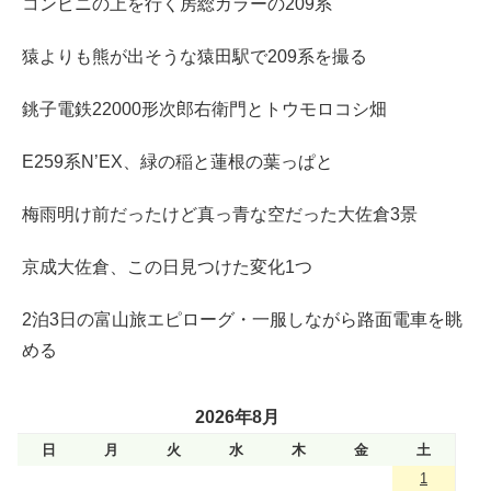
コンビニの上を行く房総カラーの209系
猿よりも熊が出そうな猿田駅で209系を撮る
銚子電鉄22000形次郎右衛門とトウモロコシ畑
E259系N’EX、緑の稲と蓮根の葉っぱと
梅雨明け前だったけど真っ青な空だった大佐倉3景
京成大佐倉、この日見つけた変化1つ
2泊3日の富山旅エピローグ・一服しながら路面電車を眺
める
2026年8月
日
月
火
水
木
金
土
1