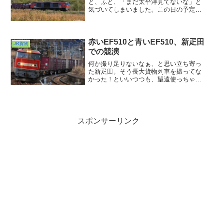
と、ふと、「まだ太平洋見てないな」と
気づいてしまいました。この日の予定は
あとはもう帯広で予約した宿に泊まるだ
け。あ、その前に豚丼食わなきゃw。とり
あえず日没までまだ時間があったのでも
う少し東に行ってみることにしました。
赤いEF510と青いEF510、新疋田
JR貨物
での競演
何か撮り足りないなぁ、と思い立ち寄っ
た新疋田。そう長大貨物列車を撮ってな
かった！といいつつも、望遠使っちゃっ
たのであまり長大感が出ませんでした(^
^;;在来線には地についた力強さを感じま
すね、新幹線はなんかどっか飛んでっち
ゃいそうな軽さを感じるw。新幹線が開業
しても在来線のネットワークは保ってほ
スポンサーリンク
しい、そう思いました。