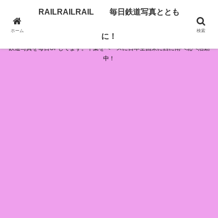
RAILRAILRAIL 毎日鉄道写真ととも
RAILRAILRAIL 毎日鉄道写真とともに！
ホーム
検索
に！
鉄道写真を毎日UPしてます。千葉をベースに日本全国東に西に南へ北へ活動
中！