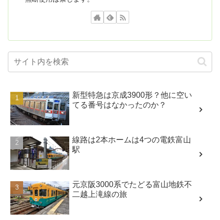
新型特急は京成3900形？他に空い
てる番号はなかったのか？
線路は2本ホームは4つの電鉄富山
駅
元京阪3000系でたどる富山地鉄不
二越上滝線の旅