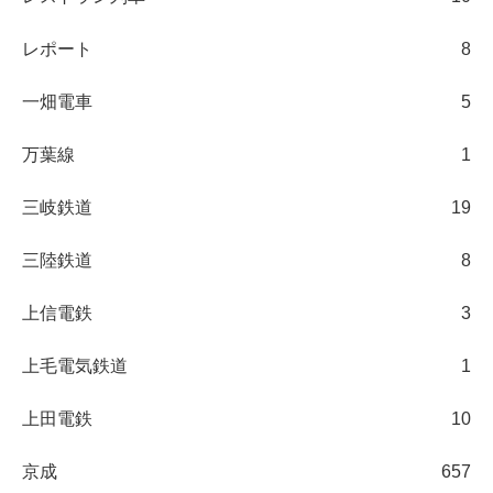
レポート
8
一畑電車
5
万葉線
1
三岐鉄道
19
三陸鉄道
8
上信電鉄
3
上毛電気鉄道
1
上田電鉄
10
京成
657