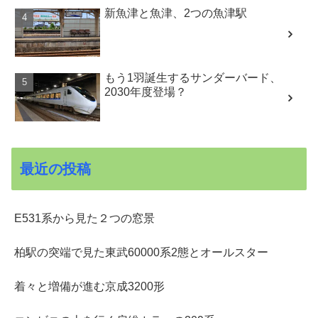
新魚津と魚津、2つの魚津駅
もう1羽誕生するサンダーバード、
2030年度登場？
最近の投稿
E531系から見た２つの窓景
柏駅の突端で見た東武60000系2態とオールスター
着々と増備が進む京成3200形