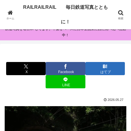
RAILRAILRAIL 毎日鉄道写真ととも
RAILRAILRAIL 毎日鉄道写真とともに！
ホーム
検索
に！
鉄道写真を毎日UPしてます。千葉をベースに日本全国東に西に南へ北へ活動
中！
X
Facebook
はてブ
LINE
2026.05.27