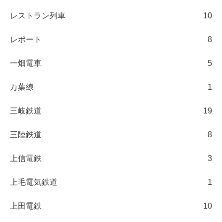
レストラン列車
10
レポート
8
一畑電車
5
万葉線
1
三岐鉄道
19
三陸鉄道
8
上信電鉄
3
上毛電気鉄道
1
上田電鉄
10