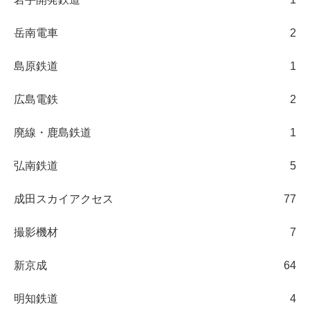
岳南電車
2
島原鉄道
1
広島電鉄
2
廃線・鹿島鉄道
1
弘南鉄道
5
成田スカイアクセス
77
撮影機材
7
新京成
64
明知鉄道
4