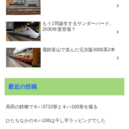
もう1羽誕生するサンダーバード、
2030年度登場？
電鉄富山で並んだ元京阪3000系2本
最近の投稿
高田の鉄橋でキハ3710形とキハ100形を撮る
ひたちなかのキハ100は干し芋ラッピングでした