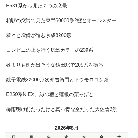
E531系から見た２つの窓景
柏駅の突端で見た東武60000系2態とオールスター
着々と増備が進む京成3200形
コンビニの上を行く房総カラーの209系
猿よりも熊が出そうな猿田駅で209系を撮る
銚子電鉄22000形次郎右衛門とトウモロコシ畑
E259系N’EX、緑の稲と蓮根の葉っぱと
梅雨明け前だったけど真っ青な空だった大佐倉3景
2026年8月
日
月
火
水
木
金
土