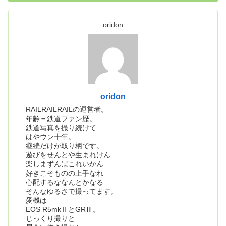
oridon
oridon
RAILRAILRAILの運営者。
年齢＝鉄道ファン歴。
鉄道写真を撮り続けて
はやウン十年。
継続だけが取り柄です。
遊びをせんとや生まれけん
楽しまずんばこれいかん
好きこそものの上手なれ
心配するななんとかなる
そんなゆるさで撮ってます。
愛機は
EOS R5mkⅡとGRⅢ。
じっくり撮りと