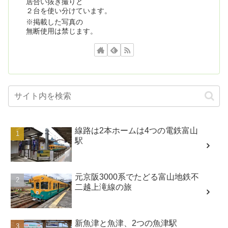
居合い抜き撮りと
２台を使い分けています。
※掲載した写真の
無断使用は禁じます。
線路は2本ホームは4つの電鉄富山
駅
元京阪3000系でたどる富山地鉄不
二越上滝線の旅
新魚津と魚津、2つの魚津駅