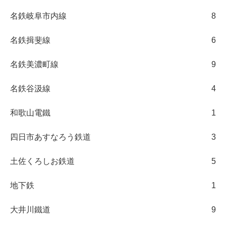
名鉄岐阜市内線
8
名鉄揖斐線
6
名鉄美濃町線
9
名鉄谷汲線
4
和歌山電鐵
1
四日市あすなろう鉄道
3
土佐くろしお鉄道
5
地下鉄
1
大井川鐵道
9