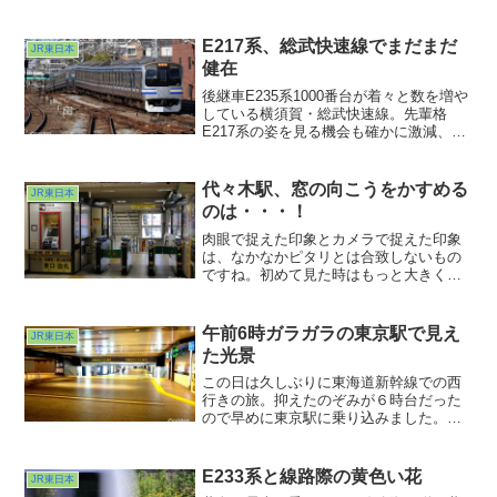
まだここで列車を見たことがないとい
う・・・。さて気を取り直して次に行き
ましょう。大白川駅。
E217系、総武快速線でまだまだ
JR東日本
健在
後継車E235系1000番台が着々と数を増や
している横須賀・総武快速線。先輩格
E217系の姿を見る機会も確かに激減、と
いう感じになってきました。最近は運用
情報を確認しないとなかなか会えないレ
アキャラ化していますね。
代々木駅、窓の向こうをかすめる
JR東日本
のは・・・！
肉眼で捉えた印象とカメラで捉えた印象
は、なかなかピタリとは合致しないもの
ですね。初めて見た時はもっと大きく見
えていた気がしたのですが、人間の目玉
って都合のいいズームレンズですからね
ぇ(^ ^;;また人が少なそうな時に試してみ
午前6時ガラガラの東京駅で見え
JR東日本
ようと思います。おまけカットは東口の
た光景
ファサード。曲線がレトロな感じで西口
より好ましく感じています
この日は久しぶりに東海道新幹線での西
行きの旅。抑えたのぞみが６時台だった
ので早めに東京駅に乗り込みました。GW
の１週間前だったのでまだまだガラガ
ラ。ふと脇を見ると今まで気づいていな
かった通路が。最近の大きな駅はどこも
E233系と線路際の黄色い花
JR東日本
かしこも店舗だらけですね。