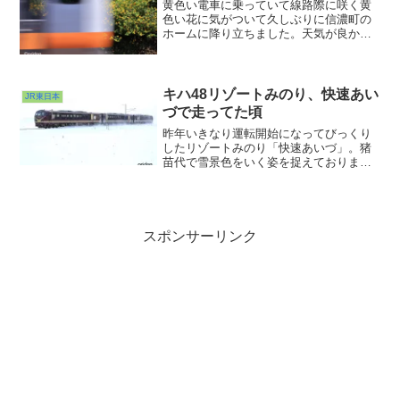
黄色い電車に乗っていて線路際に咲く黄
色い花に気がついて久しぶりに信濃町の
ホームに降り立ちました。天気が良かっ
たので余計にその黄色が際立っていまし
た。普通に撮ってもアレなのでちょっと
スローシャッターに設定して１枚。花に
詳しい方に聞いてみたらランタナではな
キハ48リゾートみのり、快速あい
JR東日本
いか？
づで走ってた頃
昨年いきなり運転開始になってびっくり
したリゾートみのり「快速あいづ」。猪
苗代で雪景色をいく姿を捉えておりまし
た。もうこの景色は見られないかな？貴
重なカットになったかもしれません。
スポンサーリンク