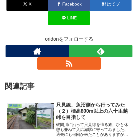
X
Facebook
はてブ
LINE
oridonをフォローする
関連記事
只見線、魚沼側から行ってみた
JR東日本
（２）標高800m以上の六十里越
峠を目指して
破間川に沿って只見線を辿る旅。ひと休
憩も兼ねて入広瀬駅に寄ってみました。
過去にも何回か来たことがありますがい