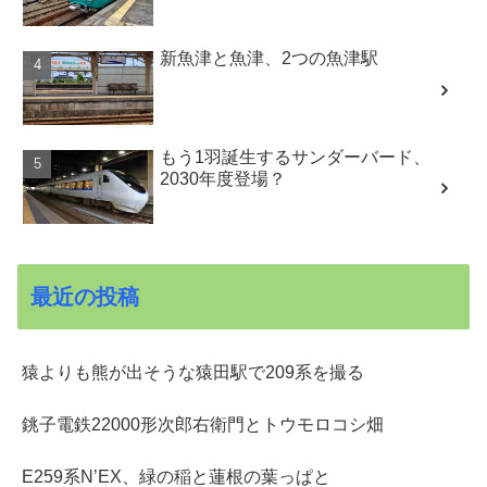
新魚津と魚津、2つの魚津駅
もう1羽誕生するサンダーバード、
2030年度登場？
最近の投稿
猿よりも熊が出そうな猿田駅で209系を撮る
銚子電鉄22000形次郎右衛門とトウモロコシ畑
E259系N’EX、緑の稲と蓮根の葉っぱと