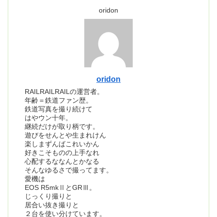
oridon
oridon
RAILRAILRAILの運営者。
年齢＝鉄道ファン歴。
鉄道写真を撮り続けて
はやウン十年。
継続だけが取り柄です。
遊びをせんとや生まれけん
楽しまずんばこれいかん
好きこそものの上手なれ
心配するななんとかなる
そんなゆるさで撮ってます。
愛機は
EOS R5mkⅡとGRⅢ。
じっくり撮りと
居合い抜き撮りと
２台を使い分けています。