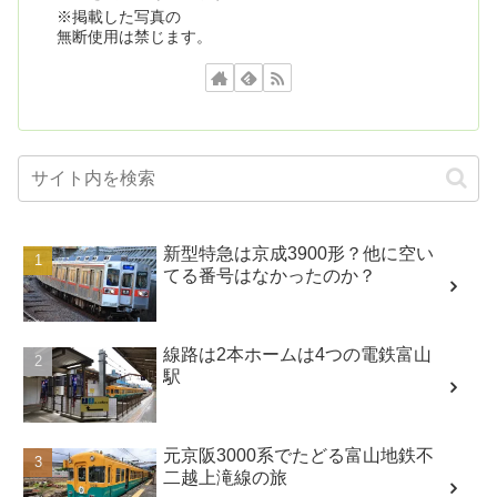
※掲載した写真の
無断使用は禁じます。
新型特急は京成3900形？他に空い
てる番号はなかったのか？
線路は2本ホームは4つの電鉄富山
駅
元京阪3000系でたどる富山地鉄不
二越上滝線の旅