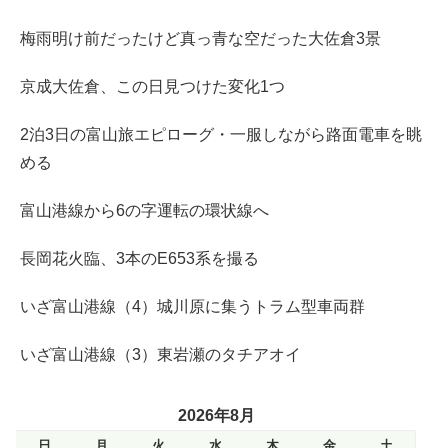
梅雨明け前だったけど真っ青な空だった大佐倉3景
京成大佐倉、この日見つけた変化1つ
2泊3日の富山旅エピローグ・一服しながら路面電車を眺
める
富山港線から6の字運転の環状線へ
長岡花火臨、3本のE653系を撮る
いざ富山港線（4）城川原に集うトラム型車両群
いざ富山港線（3）東岩瀬のタチアオイ
2026年8月
日
月
火
水
木
金
土