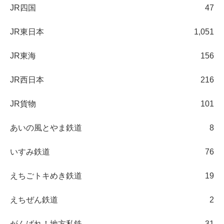
JR四国
47
JR東日本
1,051
JR東海
156
JR西日本
216
JR貨物
101
あいの風とやま鉄道
8
いすみ鉄道
76
えちごトキめき鉄道
19
えちぜん鉄道
2
がんばれ！地方私鉄
31