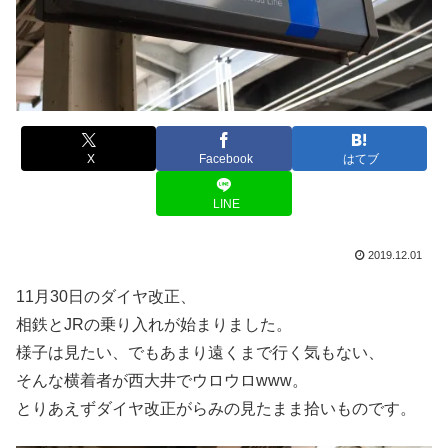
X
Facebook
はてブ
LINE
2019.12.01
11月30日のダイヤ改正、
相鉄とJRの乗り入れが始まりました。
様子は見たい、でもあまり遠くまで行く気もない、
そんな横着者が西大井でウロウロwww。
とりあえずダイヤ改正がらみの見たまま拾いものです。