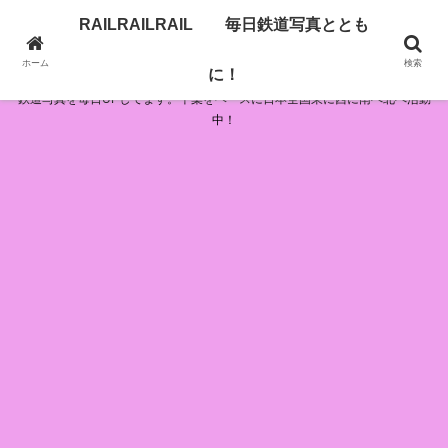
RAILRAILRAIL 毎日鉄道写真ととも
RAILRAILRAIL 毎日鉄道写真とともに！
ホーム
検索
に！
鉄道写真を毎日UPしてます。千葉をベースに日本全国東に西に南へ北へ活動
中！