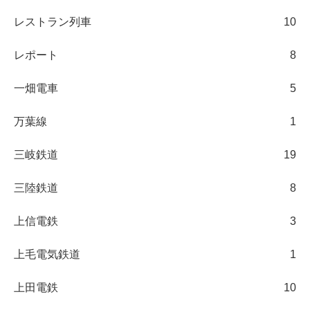
レストラン列車
10
レポート
8
一畑電車
5
万葉線
1
三岐鉄道
19
三陸鉄道
8
上信電鉄
3
上毛電気鉄道
1
上田電鉄
10