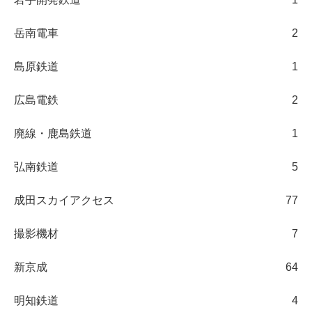
岳南電車
2
島原鉄道
1
広島電鉄
2
廃線・鹿島鉄道
1
弘南鉄道
5
成田スカイアクセス
77
撮影機材
7
新京成
64
明知鉄道
4