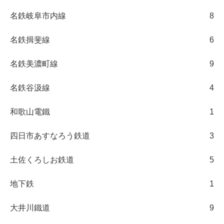
名鉄岐阜市内線
8
名鉄揖斐線
6
名鉄美濃町線
9
名鉄谷汲線
4
和歌山電鐵
1
四日市あすなろう鉄道
3
土佐くろしお鉄道
5
地下鉄
1
大井川鐵道
9