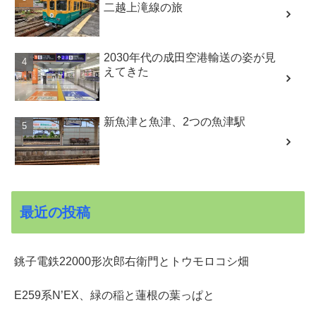
二越上滝線の旅
2030年代の成田空港輸送の姿が見
えてきた
新魚津と魚津、2つの魚津駅
最近の投稿
銚子電鉄22000形次郎右衛門とトウモロコシ畑
E259系N’EX、緑の稲と蓮根の葉っぱと