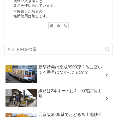
居合い抜き撮りと
２台を使い分けています。
※掲載した写真の
無断使用は禁じます。
新型特急は京成3900形？他に空い
てる番号はなかったのか？
線路は2本ホームは4つの電鉄富山
駅
元京阪3000系でたどる富山地鉄不