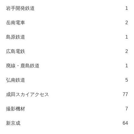
岩手開発鉄道
1
岳南電車
2
島原鉄道
1
広島電鉄
2
廃線・鹿島鉄道
1
弘南鉄道
5
成田スカイアクセス
77
撮影機材
7
新京成
64