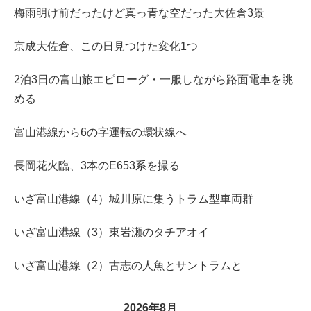
梅雨明け前だったけど真っ青な空だった大佐倉3景
京成大佐倉、この日見つけた変化1つ
2泊3日の富山旅エピローグ・一服しながら路面電車を眺
める
富山港線から6の字運転の環状線へ
長岡花火臨、3本のE653系を撮る
いざ富山港線（4）城川原に集うトラム型車両群
いざ富山港線（3）東岩瀬のタチアオイ
いざ富山港線（2）古志の人魚とサントラムと
2026年8月