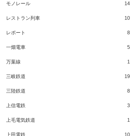
モノレール
14
レストラン列車
10
レポート
8
一畑電車
5
万葉線
1
三岐鉄道
19
三陸鉄道
8
上信電鉄
3
上毛電気鉄道
1
上田電鉄
10