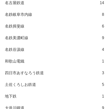
名古屋鉄道
14
名鉄岐阜市内線
8
名鉄揖斐線
6
名鉄美濃町線
9
名鉄谷汲線
4
和歌山電鐵
1
四日市あすなろう鉄道
3
土佐くろしお鉄道
5
地下鉄
1
大井川鐵道
9