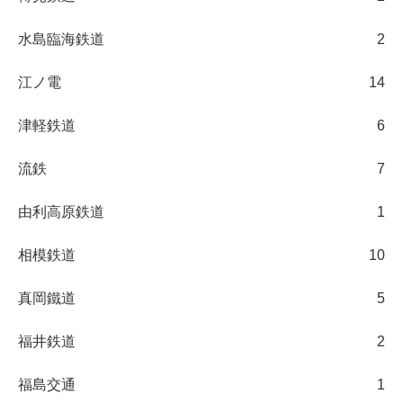
水島臨海鉄道
2
江ノ電
14
津軽鉄道
6
流鉄
7
由利高原鉄道
1
相模鉄道
10
真岡鐵道
5
福井鉄道
2
福島交通
1