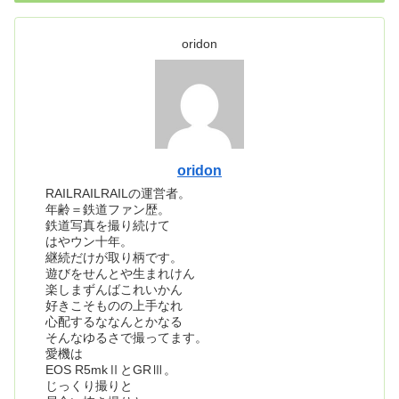
oridon
oridon
RAILRAILRAILの運営者。
年齢＝鉄道ファン歴。
鉄道写真を撮り続けて
はやウン十年。
継続だけが取り柄です。
遊びをせんとや生まれけん
楽しまずんばこれいかん
好きこそものの上手なれ
心配するななんとかなる
そんなゆるさで撮ってます。
愛機は
EOS R5mkⅡとGRⅢ。
じっくり撮りと