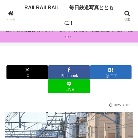
RAILRAILRAIL 毎日鉄道写真ととも
RAILRAILRAIL 毎日鉄道写真とともに！
ホーム
検索
に！
鉄道写真を毎日UPしてます。千葉をベースに日本全国東に西に南へ北へ活動
中！
X
Facebook
はてブ
LINE
2025.08.01