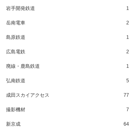
岩手開発鉄道
1
岳南電車
2
島原鉄道
1
広島電鉄
2
廃線・鹿島鉄道
1
弘南鉄道
5
成田スカイアクセス
77
撮影機材
7
新京成
64