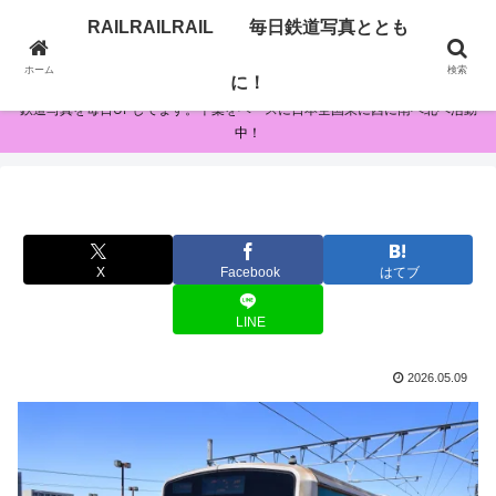
RAILRAILRAIL 毎日鉄道写真ととも
RAILRAILRAIL 毎日鉄道写真とともに！
ホーム
検索
に！
鉄道写真を毎日UPしてます。千葉をベースに日本全国東に西に南へ北へ活動
中！
X
Facebook
はてブ
LINE
2026.05.09