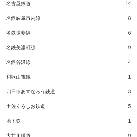
名古屋鉄道
14
名鉄岐阜市内線
8
名鉄揖斐線
6
名鉄美濃町線
9
名鉄谷汲線
4
和歌山電鐵
1
四日市あすなろう鉄道
3
土佐くろしお鉄道
5
地下鉄
1
大井川鐵道
9