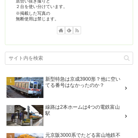
居合い抜き撮りと
２台を使い分けています。
※掲載した写真の
無断使用は禁じます。
新型特急は京成3900形？他に空い
てる番号はなかったのか？
線路は2本ホームは4つの電鉄富山
駅
元京阪3000系でたどる富山地鉄不