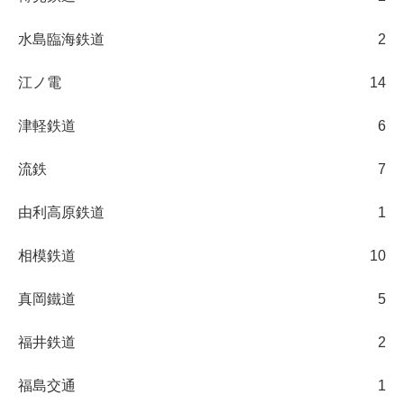
水島臨海鉄道
2
江ノ電
14
津軽鉄道
6
流鉄
7
由利高原鉄道
1
相模鉄道
10
真岡鐵道
5
福井鉄道
2
福島交通
1