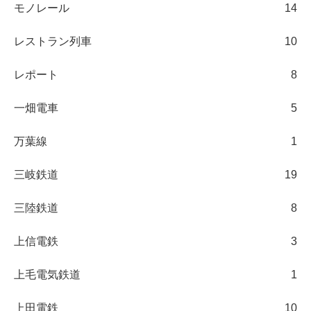
モノレール
14
レストラン列車
10
レポート
8
一畑電車
5
万葉線
1
三岐鉄道
19
三陸鉄道
8
上信電鉄
3
上毛電気鉄道
1
上田電鉄
10