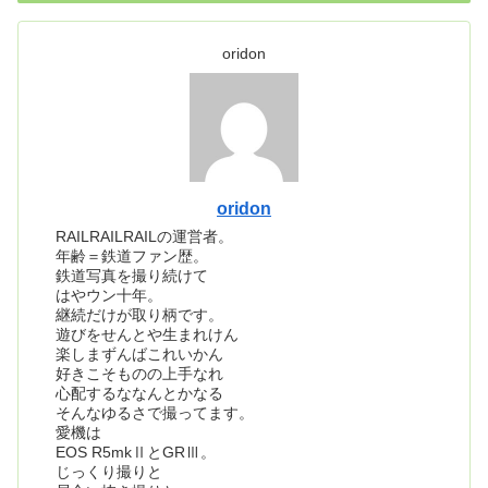
oridon
oridon
RAILRAILRAILの運営者。
年齢＝鉄道ファン歴。
鉄道写真を撮り続けて
はやウン十年。
継続だけが取り柄です。
遊びをせんとや生まれけん
楽しまずんばこれいかん
好きこそものの上手なれ
心配するななんとかなる
そんなゆるさで撮ってます。
愛機は
EOS R5mkⅡとGRⅢ。
じっくり撮りと