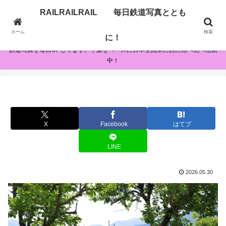
RAILRAILRAIL 毎日鉄道写真ととも
RAILRAILRAIL 毎日鉄道写真とともに！
ホーム
検索
に！
鉄道写真を毎日UPしてます。千葉をベースに日本全国東に西に南へ北へ活動
中！
X
Facebook
はてブ
LINE
2026.05.30