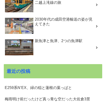
二越上滝線の旅
2030年代の成田空港輸送の姿が見
えてきた
新魚津と魚津、2つの魚津駅
最近の投稿
E259系N’EX、緑の稲と蓮根の葉っぱと
梅雨明け前だったけど真っ青な空だった大佐倉3景