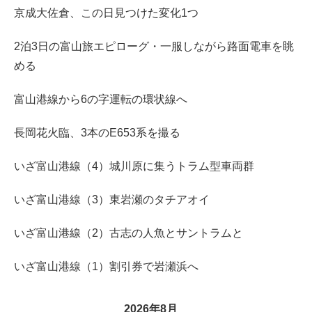
京成大佐倉、この日見つけた変化1つ
2泊3日の富山旅エピローグ・一服しながら路面電車を眺
める
富山港線から6の字運転の環状線へ
長岡花火臨、3本のE653系を撮る
いざ富山港線（4）城川原に集うトラム型車両群
いざ富山港線（3）東岩瀬のタチアオイ
いざ富山港線（2）古志の人魚とサントラムと
いざ富山港線（1）割引券で岩瀬浜へ
2026年8月