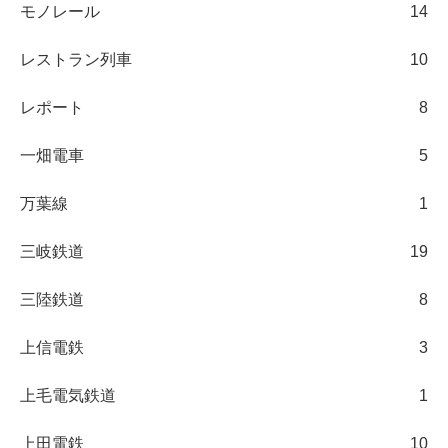
モノレール
14
レストラン列車
10
レポート
8
一畑電車
5
万葉線
1
三岐鉄道
19
三陸鉄道
8
上信電鉄
3
上毛電気鉄道
1
上田電鉄
10