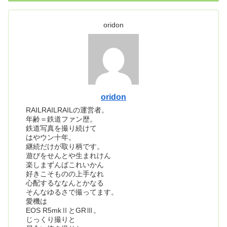
oridon
oridon
RAILRAILRAILの運営者。
年齢＝鉄道ファン歴。
鉄道写真を撮り続けて
はやウン十年。
継続だけが取り柄です。
遊びをせんとや生まれけん
楽しまずんばこれいかん
好きこそものの上手なれ
心配するななんとかなる
そんなゆるさで撮ってます。
愛機は
EOS R5mkⅡとGRⅢ。
じっくり撮りと