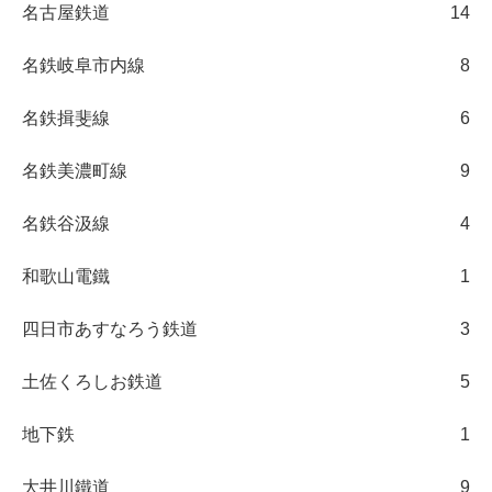
名古屋鉄道
14
名鉄岐阜市内線
8
名鉄揖斐線
6
名鉄美濃町線
9
名鉄谷汲線
4
和歌山電鐵
1
四日市あすなろう鉄道
3
土佐くろしお鉄道
5
地下鉄
1
大井川鐵道
9