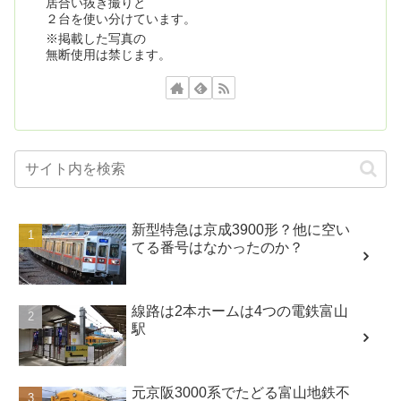
居合い抜き撮りと
２台を使い分けています。
※掲載した写真の
無断使用は禁じます。
新型特急は京成3900形？他に空い
てる番号はなかったのか？
線路は2本ホームは4つの電鉄富山
駅
元京阪3000系でたどる富山地鉄不