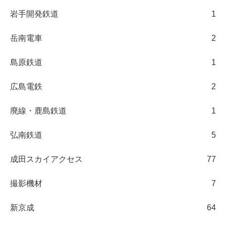
岩手開発鉄道
1
岳南電車
2
島原鉄道
1
広島電鉄
2
廃線・鹿島鉄道
1
弘南鉄道
5
成田スカイアクセス
77
撮影機材
7
新京成
64