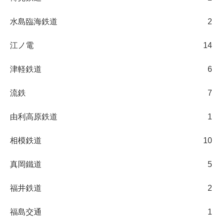
水島臨海鉄道
2
江ノ電
14
津軽鉄道
6
流鉄
7
由利高原鉄道
1
相模鉄道
10
真岡鐵道
5
福井鉄道
2
福島交通
1