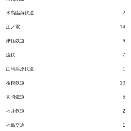
水島臨海鉄道
2
江ノ電
14
津軽鉄道
6
流鉄
7
由利高原鉄道
1
相模鉄道
10
真岡鐵道
5
福井鉄道
2
福島交通
1