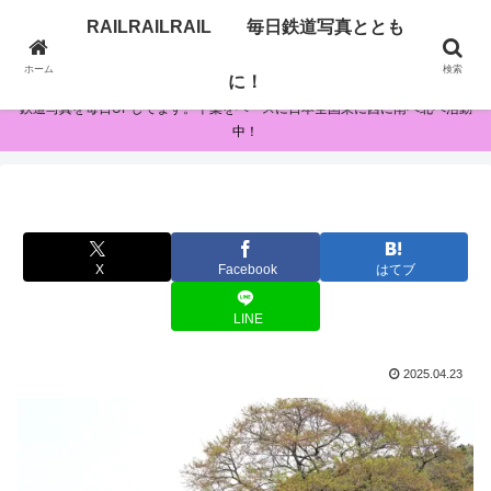
RAILRAILRAIL 毎日鉄道写真ととも
RAILRAILRAIL 毎日鉄道写真とともに！
ホーム
検索
に！
鉄道写真を毎日UPしてます。千葉をベースに日本全国東に西に南へ北へ活動
中！
X
Facebook
はてブ
LINE
2025.04.23