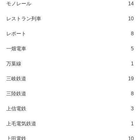
モノレール
14
レストラン列車
10
レポート
8
一畑電車
5
万葉線
1
三岐鉄道
19
三陸鉄道
8
上信電鉄
3
上毛電気鉄道
1
上田電鉄
10