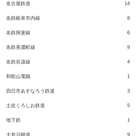
名古屋鉄道
14
名鉄岐阜市内線
8
名鉄揖斐線
6
名鉄美濃町線
9
名鉄谷汲線
4
和歌山電鐵
1
四日市あすなろう鉄道
3
土佐くろしお鉄道
5
地下鉄
1
大井川鐵道
9