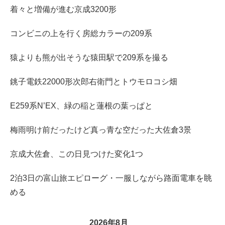
着々と増備が進む京成3200形
コンビニの上を行く房総カラーの209系
猿よりも熊が出そうな猿田駅で209系を撮る
銚子電鉄22000形次郎右衛門とトウモロコシ畑
E259系N’EX、緑の稲と蓮根の葉っぱと
梅雨明け前だったけど真っ青な空だった大佐倉3景
京成大佐倉、この日見つけた変化1つ
2泊3日の富山旅エピローグ・一服しながら路面電車を眺
める
2026年8月