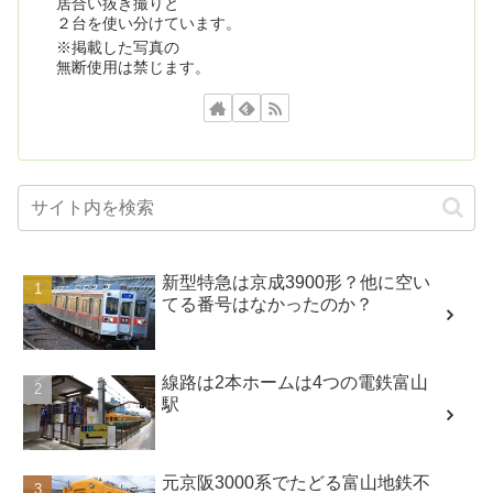
居合い抜き撮りと
２台を使い分けています。
※掲載した写真の
無断使用は禁じます。
新型特急は京成3900形？他に空い
てる番号はなかったのか？
線路は2本ホームは4つの電鉄富山
駅
元京阪3000系でたどる富山地鉄不