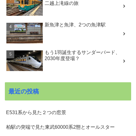
二越上滝線の旅
新魚津と魚津、2つの魚津駅
もう1羽誕生するサンダーバード、
2030年度登場？
最近の投稿
E531系から見た２つの窓景
柏駅の突端で見た東武60000系2態とオールスター