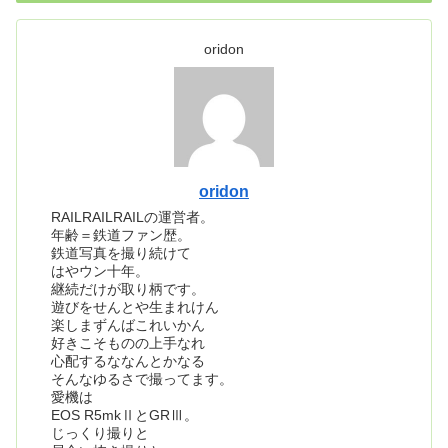
oridon
oridon
RAILRAILRAILの運営者。
年齢＝鉄道ファン歴。
鉄道写真を撮り続けて
はやウン十年。
継続だけが取り柄です。
遊びをせんとや生まれけん
楽しまずんばこれいかん
好きこそものの上手なれ
心配するななんとかなる
そんなゆるさで撮ってます。
愛機は
EOS R5mkⅡとGRⅢ。
じっくり撮りと