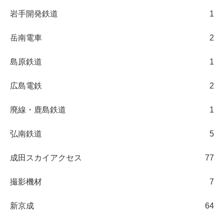
岩手開発鉄道
1
岳南電車
2
島原鉄道
1
広島電鉄
2
廃線・鹿島鉄道
1
弘南鉄道
5
成田スカイアクセス
77
撮影機材
7
新京成
64