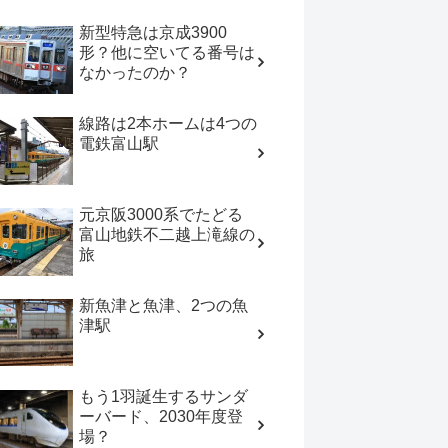
新型特急は京成3900
形？他に空いてる番号は
なかったのか？
線路は2本ホームは4つの
電鉄富山駅
元京阪3000系でたどる
富山地鉄不二越上滝線の
旅
新魚津と魚津、2つの魚
津駅
もう1羽誕生するサンダ
ーバード、2030年度登
場？