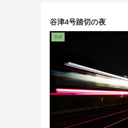
谷津4号踏切の夜
京成