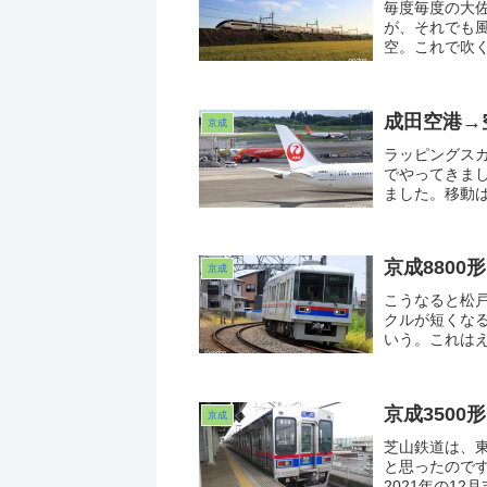
毎度毎度の大
が、それでも
空。これで吹
が・・・大汗か
本当の秋はも
成田空港→
京成
ラッピングス
でやってきま
ました。移動
乗る、という
京成8800
京成
こうなると松
クルが短くなる
いう。これは
もと（おい）
京成松戸線と
京成350
京成
芝山鉄道は、
と思ったので
2021年の1