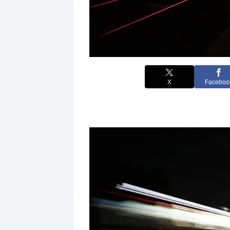
X
Faceboo