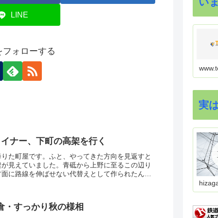
い
LINE
onをフォローする
www.t
実
ライナー、下町の高架を行く
降りた町屋です。ふと、やってきた方向を見返すと
架が見えていました。青砥から上野に至るこの辺り
方面に路線を伸ばせない代替えとして作られたんで
のクネクネ感は当時でさえも用地買収が大変だった
hizag
大佐倉・すっかり秋の様相