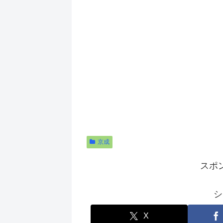
京成
スポ
シ
X