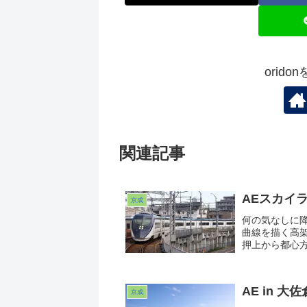
orid
関連記事
AEスカイ
京成
何の気なしに
曲線を描く高
押上から都心
したっけ。こ
のか、そ...
AE in 
京成