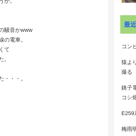
うか。
最
の騒音かwww
線の電車。
コン
くて
た。
猿よ
撮る
た・・・。
銚子電
コシ
E25
梅雨