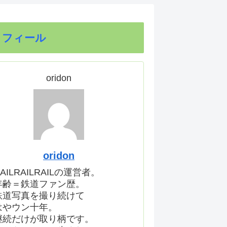
ロフィール
oridon
oridon
AILRAILRAILの運営者。
年齢＝鉄道ファン歴。
鉄道写真を撮り続けて
はやウン十年。
継続だけが取り柄です。