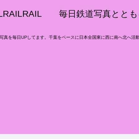
ILRAILRAIL 毎日鉄道写真とと
写真を毎日UPしてます。千葉をベースに日本全国東に西に南へ北へ活