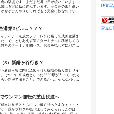
佐倉の築堤です。まだまだ暑い日が続いています
鉄道写
風景は着実に秋に進んでいます。黄金色の田と高い
くかぜがひんやりしてればもう完全に秋なのです
きながらカメラを構えるオヤジがここに１人(^ ^;;
うちょっとだけ先のようです。
空港第2ビル→？？？
写真日
カイライナー京成のフリーレンに乗って成田空港ま
した。で、とりあえず第２ターミナルに移動してみ
は無料のターミナル間バス。お金を払わずにバスに
のはなんだか不思議な感覚ですね。
形（8）新鎌ヶ谷行き？
戸〜新鎌ヶ谷に閉じ込められた編成の折り返しサイ
。その中に京成色となった8800形が入っていたと
えらい効率で撮ることができるかも。そんな邪心の
気になっていた踏切に向かってみました。ちょうど
北総線が交差するあたり。
0形でワンマン運転の芝山鉄道へ
東成田駅見学とともについ最近行ったよなぁ・・・
すが、我がブログを振り返ってみたら行ったのは
2月末でした。もう丸３年！そういえばその間にワンマ