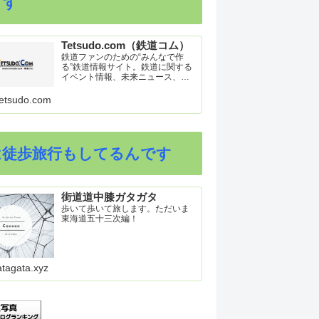
ます
Tetsudo.com（鉄道コム）
鉄道ファンのための“みんなで作
る”鉄道情報サイト。鉄道に関する
イベント情報、未来ニュース、車
両トピックスを掲載。インターネ
ット上の公式リリース、ブログ、
etsudo.com
動画、つぶやきなどを集めたリン
ク集や、参加型ゲーム「駅つなゲ
ー」も提供。
は徒歩旅行もしてるんです
街道道中膝ガタガタ
歩いて歩いて旅します。ただいま
東海道五十三次編！
atagata.xyz