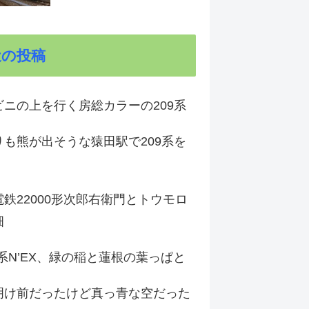
近の投稿
ビニの上を行く房総カラーの209系
りも熊が出そうな猿田駅で209系を
鉄22000形次郎右衛門とトウモロ
畑
9系N’EX、緑の稲と蓮根の葉っぱと
明け前だったけど真っ青な空だった