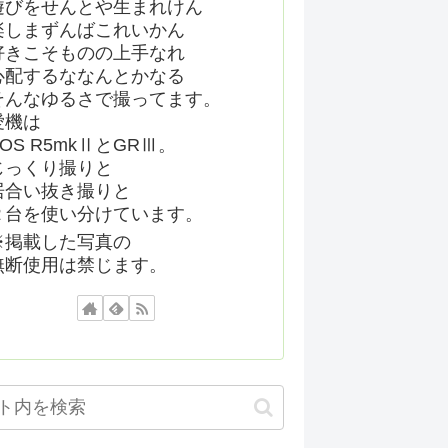
遊びをせんとや生まれけん
楽しまずんばこれいかん
好きこそものの上手なれ
心配するななんとかなる
そんなゆるさで撮ってます。
愛機は
EOS R5mkⅡとGRⅢ。
じっくり撮りと
居合い抜き撮りと
２台を使い分けています。
※掲載した写真の
無断使用は禁じます。