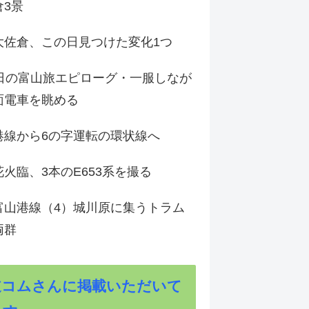
倉3景
大佐倉、この日見つけた変化1つ
3日の富山旅エピローグ・一服しなが
面電車を眺める
港線から6の字運転の環状線へ
火臨、3本のE653系を撮る
富山港線（4）城川原に集うトラム
両群
道コムさんに掲載いただいて