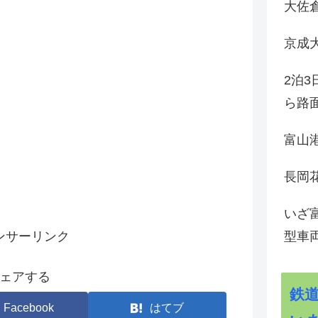
大佐
京成
2泊
ら路
富山
長岡花
いざ
ンサーリンク
型車
ェアする
鉄
Facebook
はてブ