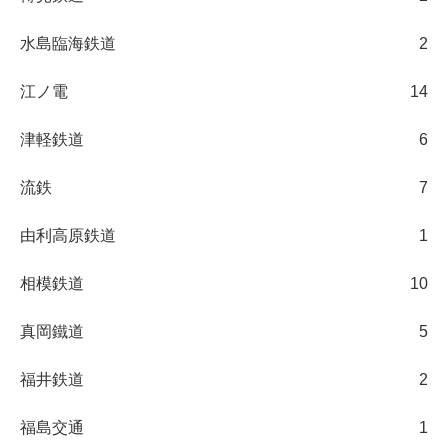
水島臨海鉄道
2
江ノ電
14
津軽鉄道
6
流鉄
7
由利高原鉄道
1
相模鉄道
10
真岡鐵道
5
福井鉄道
2
福島交通
1