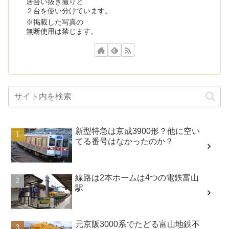
居合い抜き撮りと
２台を使い分けています。
※掲載した写真の
無断使用は禁じます。
新型特急は京成3900形？他に空い
てる番号はなかったのか？
線路は2本ホームは4つの電鉄富山
駅
元京阪3000系でたどる富山地鉄不