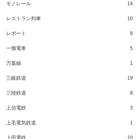
モノレール
14
レストラン列車
10
レポート
8
一畑電車
5
万葉線
1
三岐鉄道
19
三陸鉄道
8
上信電鉄
3
上毛電気鉄道
1
上田電鉄
10