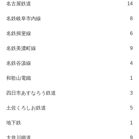
名古屋鉄道
14
名鉄岐阜市内線
8
名鉄揖斐線
6
名鉄美濃町線
9
名鉄谷汲線
4
和歌山電鐵
1
四日市あすなろう鉄道
3
土佐くろしお鉄道
5
地下鉄
1
大井川鐵道
9