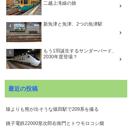
二越上滝線の旅
新魚津と魚津、2つの魚津駅
もう1羽誕生するサンダーバード、
2030年度登場？
最近の投稿
猿よりも熊が出そうな猿田駅で209系を撮る
銚子電鉄22000形次郎右衛門とトウモロコシ畑