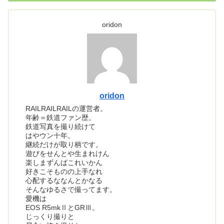
oridon
oridon
RAILRAILRAILの運営者。
年齢＝鉄道ファン歴。
鉄道写真を撮り続けて
はやウン十年。
継続だけが取り柄です。
遊びをせんとや生まれけん
楽しまずんばこれいかん
好きこそものの上手なれ
心配するななんとかなる
そんなゆるさで撮ってます。
愛機は
EOS R5mkⅡとGRⅢ。
じっくり撮りと