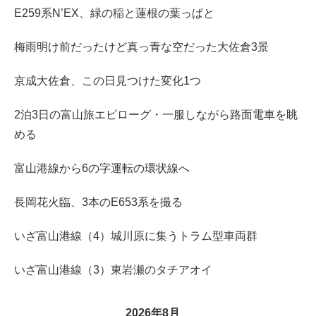
E259系N’EX、緑の稲と蓮根の葉っぱと
梅雨明け前だったけど真っ青な空だった大佐倉3景
京成大佐倉、この日見つけた変化1つ
2泊3日の富山旅エピローグ・一服しながら路面電車を眺
める
富山港線から6の字運転の環状線へ
長岡花火臨、3本のE653系を撮る
いざ富山港線（4）城川原に集うトラム型車両群
いざ富山港線（3）東岩瀬のタチアオイ
2026年8月