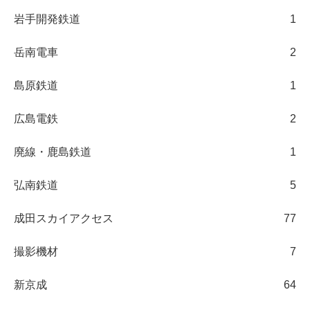
岩手開発鉄道
1
岳南電車
2
島原鉄道
1
広島電鉄
2
廃線・鹿島鉄道
1
弘南鉄道
5
成田スカイアクセス
77
撮影機材
7
新京成
64