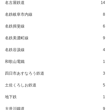
名古屋鉄道
14
名鉄岐阜市内線
8
名鉄揖斐線
6
名鉄美濃町線
9
名鉄谷汲線
4
和歌山電鐵
1
四日市あすなろう鉄道
3
土佐くろしお鉄道
5
地下鉄
1
大井川鐵道
9