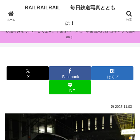
RAILRAILRAIL 毎日鉄道写真ととも
RAILRAILRAIL 毎日鉄道写真とともに！
ホーム
検索
に！
鉄道写真を毎日UPしてます。千葉をベースに日本全国東に西に南へ北へ活動
中！
X
Facebook
はてブ
LINE
2025.11.03