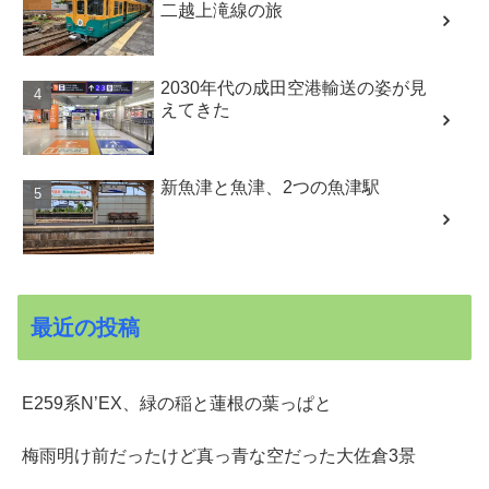
二越上滝線の旅
2030年代の成田空港輸送の姿が見
えてきた
新魚津と魚津、2つの魚津駅
最近の投稿
E259系N’EX、緑の稲と蓮根の葉っぱと
梅雨明け前だったけど真っ青な空だった大佐倉3景