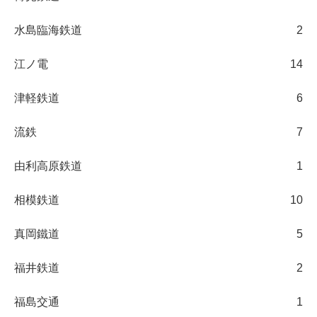
水島臨海鉄道
2
江ノ電
14
津軽鉄道
6
流鉄
7
由利高原鉄道
1
相模鉄道
10
真岡鐵道
5
福井鉄道
2
福島交通
1