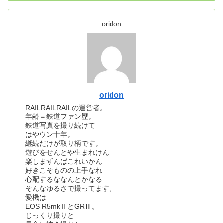
oridon
oridon
RAILRAILRAILの運営者。
年齢＝鉄道ファン歴。
鉄道写真を撮り続けて
はやウン十年。
継続だけが取り柄です。
遊びをせんとや生まれけん
楽しまずんばこれいかん
好きこそものの上手なれ
心配するななんとかなる
そんなゆるさで撮ってます。
愛機は
EOS R5mkⅡとGRⅢ。
じっくり撮りと