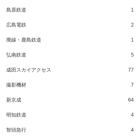
島原鉄道
1
広島電鉄
2
廃線・鹿島鉄道
1
弘南鉄道
5
成田スカイアクセス
77
撮影機材
7
新京成
64
明知鉄道
4
智頭急行
4