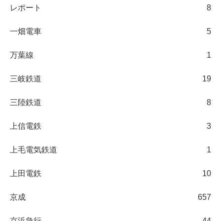
レポート
8
一畑電車
5
万葉線
1
三岐鉄道
19
三陸鉄道
8
上信電鉄
3
上毛電気鉄道
1
上田電鉄
10
京成
657
京浜急行
44