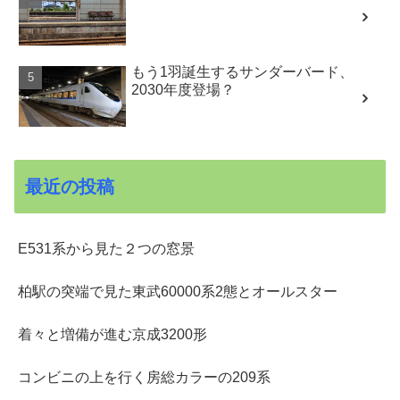
もう1羽誕生するサンダーバード、
2030年度登場？
最近の投稿
E531系から見た２つの窓景
柏駅の突端で見た東武60000系2態とオールスター
着々と増備が進む京成3200形
コンビニの上を行く房総カラーの209系