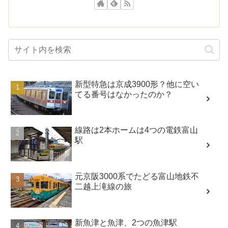
新型特急は京成3900形？他に空い
てる番号はなかったのか？
線路は2本ホームは4つの電鉄富山
駅
元京阪3000系でたどる富山地鉄不
二越上滝線の旅
新魚津と魚津、2つの魚津駅