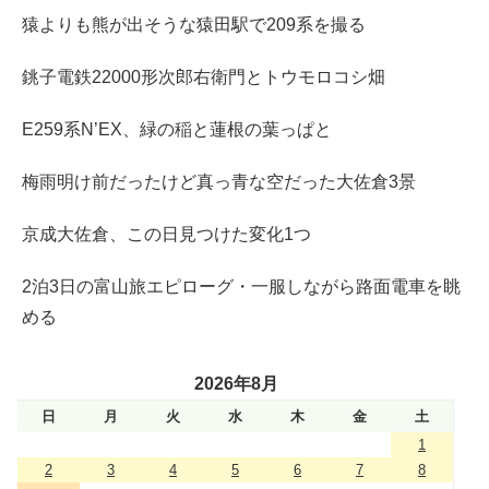
猿よりも熊が出そうな猿田駅で209系を撮る
銚子電鉄22000形次郎右衛門とトウモロコシ畑
E259系N’EX、緑の稲と蓮根の葉っぱと
梅雨明け前だったけど真っ青な空だった大佐倉3景
京成大佐倉、この日見つけた変化1つ
2泊3日の富山旅エピローグ・一服しながら路面電車を眺
める
2026年8月
日
月
火
水
木
金
土
1
2
3
4
5
6
7
8