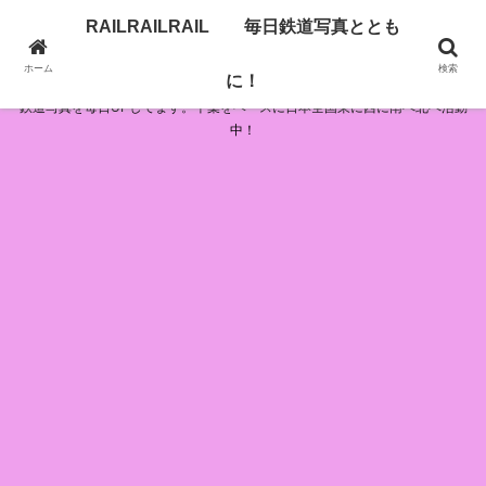
RAILRAILRAIL 毎日鉄道写真ととも
RAILRAILRAIL 毎日鉄道写真とともに！
ホーム
検索
に！
鉄道写真を毎日UPしてます。千葉をベースに日本全国東に西に南へ北へ活動
中！