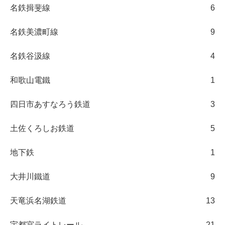
名鉄揖斐線
6
名鉄美濃町線
9
名鉄谷汲線
4
和歌山電鐵
1
四日市あすなろう鉄道
3
土佐くろしお鉄道
5
地下鉄
1
大井川鐵道
9
天竜浜名湖鉄道
13
宇都宮ライトレール
21