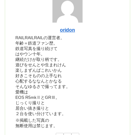
oridon
RAILRAILRAILの運営者。
年齢＝鉄道ファン歴。
鉄道写真を撮り続けて
はやウン十年。
継続だけが取り柄です。
遊びをせんとや生まれけん
楽しまずんばこれいかん
好きこそものの上手なれ
心配するななんとかなる
そんなゆるさで撮ってます。
愛機は
EOS R5mkⅡとGRⅢ。
じっくり撮りと
居合い抜き撮りと
２台を使い分けています。
※掲載した写真の
無断使用は禁じます。