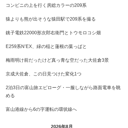
コンビニの上を行く房総カラーの209系
猿よりも熊が出そうな猿田駅で209系を撮る
銚子電鉄22000形次郎右衛門とトウモロコシ畑
E259系N’EX、緑の稲と蓮根の葉っぱと
梅雨明け前だったけど真っ青な空だった大佐倉3景
京成大佐倉、この日見つけた変化1つ
2泊3日の富山旅エピローグ・一服しながら路面電車を眺
める
富山港線から6の字運転の環状線へ
2026年8月