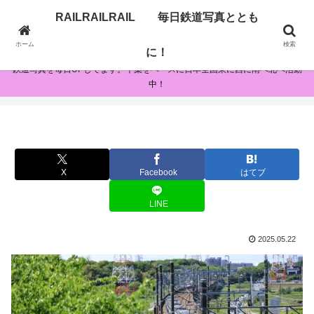
RAILRAILRAIL 毎日鉄道写真ととも
RAILRAILRAIL 毎日鉄道写真とともに！
ホーム
検索
に！
鉄道写真を毎日UPしてます。千葉をベースに日本全国東に西に南へ北へ活動
中！
X
Facebook
はてブ
LINE
2025.05.22