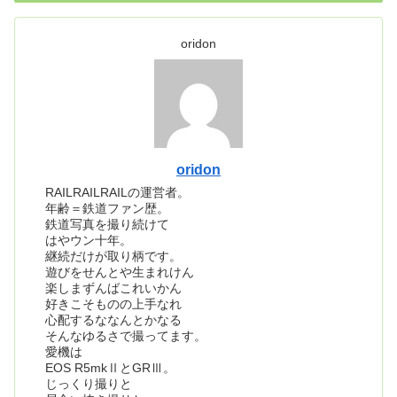
oridon
oridon
RAILRAILRAILの運営者。
年齢＝鉄道ファン歴。
鉄道写真を撮り続けて
はやウン十年。
継続だけが取り柄です。
遊びをせんとや生まれけん
楽しまずんばこれいかん
好きこそものの上手なれ
心配するななんとかなる
そんなゆるさで撮ってます。
愛機は
EOS R5mkⅡとGRⅢ。
じっくり撮りと