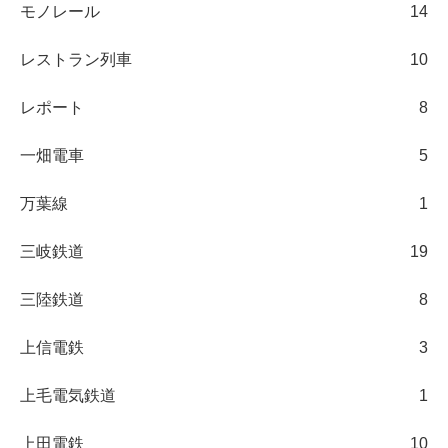
モノレール
14
レストラン列車
10
レポート
8
一畑電車
5
万葉線
1
三岐鉄道
19
三陸鉄道
8
上信電鉄
3
上毛電気鉄道
1
上田電鉄
10