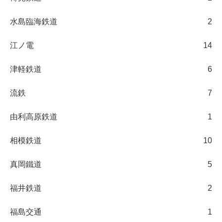
水島臨海鉄道
2
江ノ電
14
津軽鉄道
6
流鉄
7
由利高原鉄道
1
相模鉄道
10
真岡鐵道
5
福井鉄道
2
福島交通
1