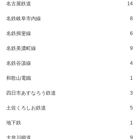
名古屋鉄道
14
名鉄岐阜市内線
8
名鉄揖斐線
6
名鉄美濃町線
9
名鉄谷汲線
4
和歌山電鐵
1
四日市あすなろう鉄道
3
土佐くろしお鉄道
5
地下鉄
1
大井川鐵道
9