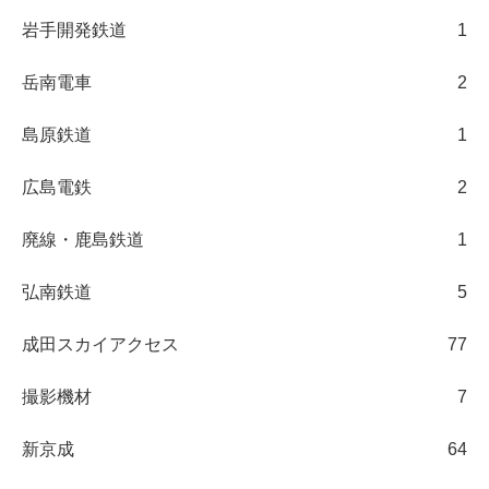
岩手開発鉄道
1
岳南電車
2
島原鉄道
1
広島電鉄
2
廃線・鹿島鉄道
1
弘南鉄道
5
成田スカイアクセス
77
撮影機材
7
新京成
64