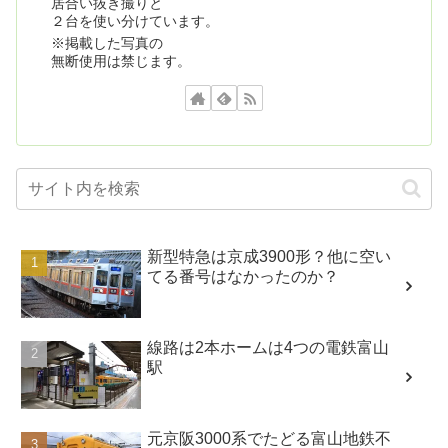
居合い抜き撮りと
２台を使い分けています。
※掲載した写真の
無断使用は禁じます。
新型特急は京成3900形？他に空い
てる番号はなかったのか？
線路は2本ホームは4つの電鉄富山
駅
元京阪3000系でたどる富山地鉄不