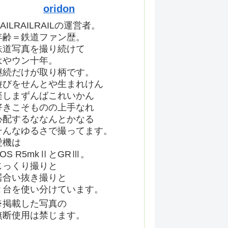
oridon
AILRAILRAILの運営者。
年齢＝鉄道ファン歴。
鉄道写真を撮り続けて
はやウン十年。
継続だけが取り柄です。
遊びをせんとや生まれけん
楽しまずんばこれいかん
好きこそものの上手なれ
心配するななんとかなる
そんなゆるさで撮ってます。
愛機は
EOS R5mkⅡとGRⅢ。
じっくり撮りと
居合い抜き撮りと
２台を使い分けています。
※掲載した写真の
無断使用は禁じます。