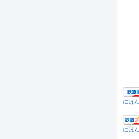
にほ
にほ