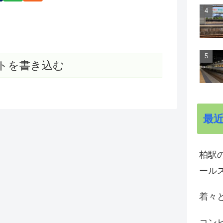
トを書き込む
最
柏駅の
ール
着々と
コン