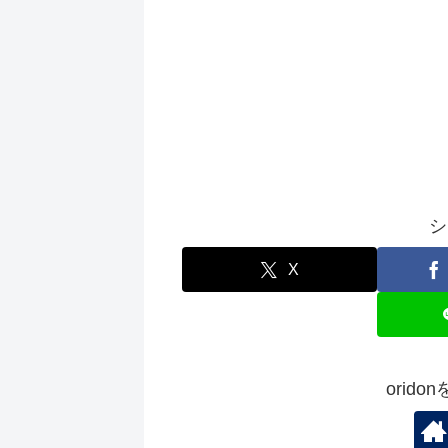
シ
X
orid