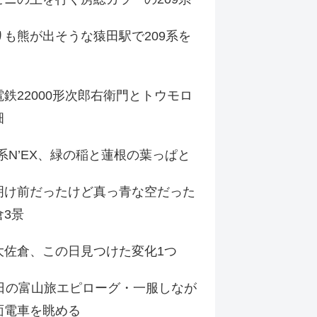
りも熊が出そうな猿田駅で209系を
鉄22000形次郎右衛門とトウモロ
畑
9系N’EX、緑の稲と蓮根の葉っぱと
明け前だったけど真っ青な空だった
倉3景
大佐倉、この日見つけた変化1つ
3日の富山旅エピローグ・一服しなが
面電車を眺める