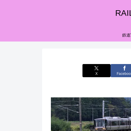
RA
鉄道
X
Faceboo