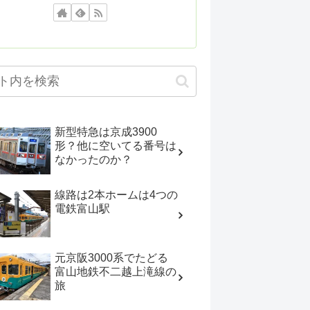
新型特急は京成3900
形？他に空いてる番号は
なかったのか？
線路は2本ホームは4つの
電鉄富山駅
元京阪3000系でたどる
富山地鉄不二越上滝線の
旅