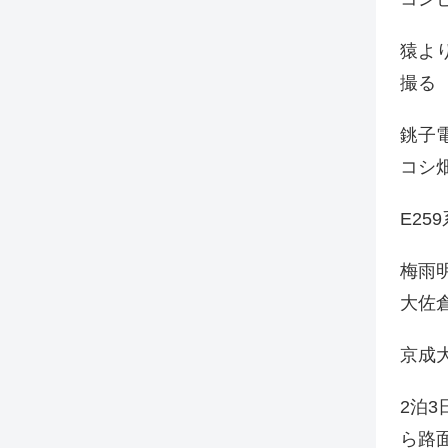
猿よ
撮る
銚子電
コシ
E25
梅雨
大佐
京成
2泊
ら路