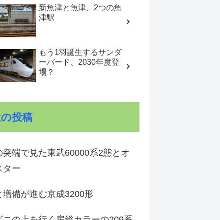
新魚津と魚津、2つの魚
津駅
もう1羽誕生するサンダ
ーバード、2030年度登
場？
近の投稿
突端で見た東武60000系2態とオ
スター
増備が進む京成3200形
ビニの上を行く房総カラーの209系