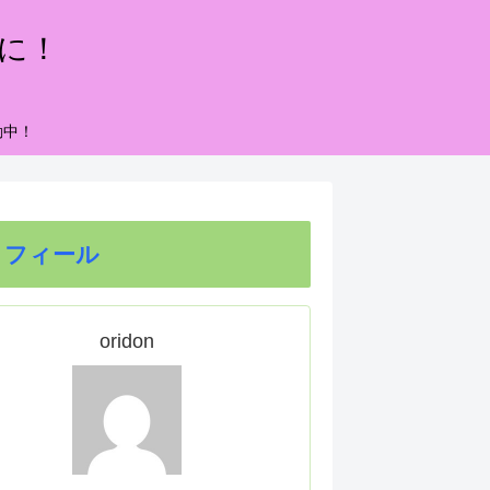
もに！
動中！
ロフィール
oridon