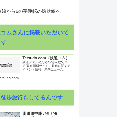
港線から6の字運転の環状線へ
道コムさんに掲載いただいて
ます
Tetsudo.com（鉄道コム）
鉄道ファンのための“みんなで作
る”鉄道情報サイト。鉄道に関する
イベント情報、未来ニュース、車
両トピックスを掲載。インターネ
ット上の公式リリース、ブログ、
etsudo.com
動画、つぶやきなどを集めたリン
ク集や、参加型ゲーム「駅つなゲ
ー」も提供。
は徒歩旅行もしてるんです
街道道中膝ガタガタ