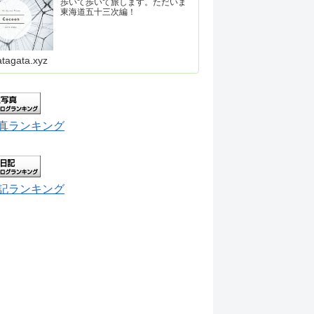
歩いて歩いて旅します。ただいま
東海道五十三次編！
atagata.xyz
真ランキング
記ランキング