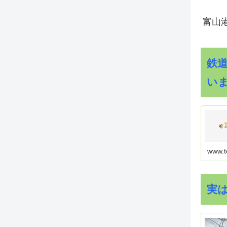
富山
鉄
い
www.t
実