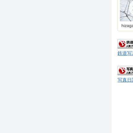
hizag
鉄道写
写真日