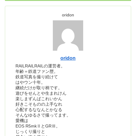
oridon
oridon
RAILRAILRAILの運営者。
年齢＝鉄道ファン歴。
鉄道写真を撮り続けて
はやウン十年。
継続だけが取り柄です。
遊びをせんとや生まれけん
楽しまずんばこれいかん
好きこそものの上手なれ
心配するななんとかなる
そんなゆるさで撮ってます。
愛機は
EOS R5mkⅡとGRⅢ。
じっくり撮りと