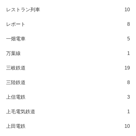
レストラン列車
10
レポート
8
一畑電車
5
万葉線
1
三岐鉄道
19
三陸鉄道
8
上信電鉄
3
上毛電気鉄道
1
上田電鉄
10