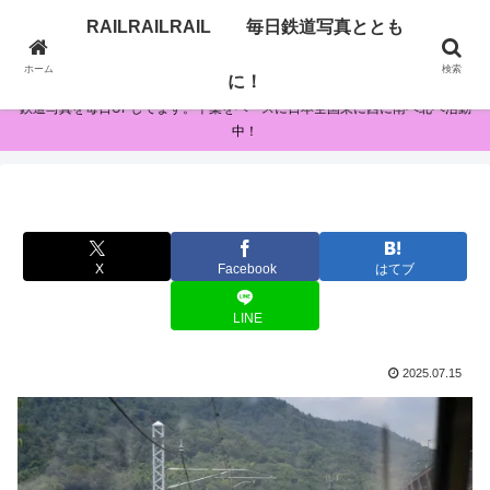
RAILRAILRAIL 毎日鉄道写真ととも
RAILRAILRAIL 毎日鉄道写真とともに！
ホーム
検索
に！
鉄道写真を毎日UPしてます。千葉をベースに日本全国東に西に南へ北へ活動
中！
X
Facebook
はてブ
LINE
2025.07.15