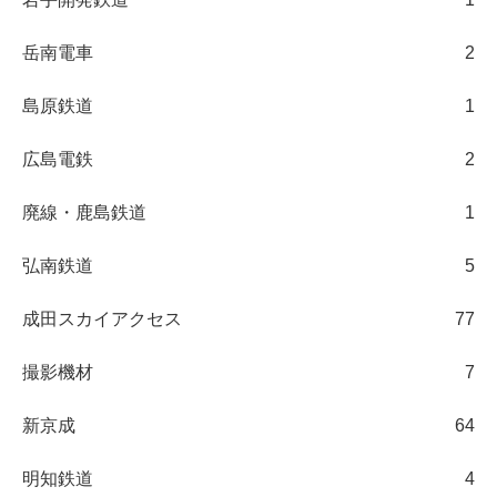
岳南電車
2
島原鉄道
1
広島電鉄
2
廃線・鹿島鉄道
1
弘南鉄道
5
成田スカイアクセス
77
撮影機材
7
新京成
64
明知鉄道
4