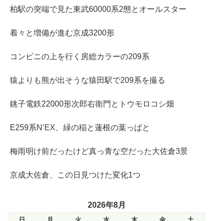
柏駅の突端で見た東武60000系2態とオールスター
着々と増備が進む京成3200形
コンビニの上を行く房総カラーの209系
猿よりも熊が出そうな猿田駅で209系を撮る
銚子電鉄22000形次郎右衛門とトウモロコシ畑
E259系N’EX、緑の稲と蓮根の葉っぱと
梅雨明け前だったけど真っ青な空だった大佐倉3景
京成大佐倉、この日見つけた変化1つ
2026年8月
日
月
火
水
木
金
土