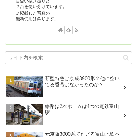
居合い抜き撮りと
２台を使い分けています。
※掲載した写真の
無断使用は禁じます。
新型特急は京成3900形？他に空い
てる番号はなかったのか？
線路は2本ホームは4つの電鉄富山
駅
元京阪3000系でたどる富山地鉄不