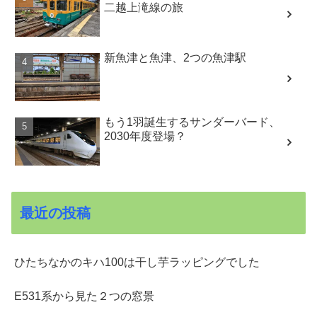
二越上滝線の旅
新魚津と魚津、2つの魚津駅
もう1羽誕生するサンダーバード、
2030年度登場？
最近の投稿
ひたちなかのキハ100は干し芋ラッピングでした
E531系から見た２つの窓景