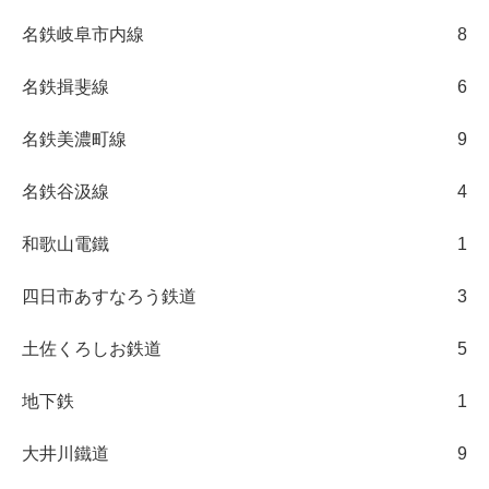
名鉄岐阜市内線
8
名鉄揖斐線
6
名鉄美濃町線
9
名鉄谷汲線
4
和歌山電鐵
1
四日市あすなろう鉄道
3
土佐くろしお鉄道
5
地下鉄
1
大井川鐵道
9