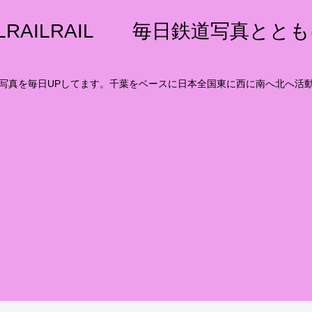
ILRAILRAIL 毎日鉄道写真とと
写真を毎日UPしてます。千葉をベースに日本全国東に西に南へ北へ活