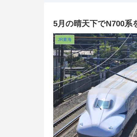
5月の晴天下でN700
JR東海