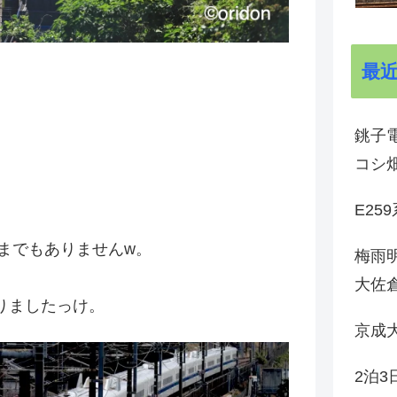
最
銚子電
コシ
E25
までもありませんw。
梅雨
大佐
撮りましたっけ。
京成
2泊