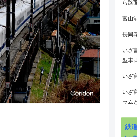
ら路
富山
長岡花
いざ
型車
いざ
いざ
ラム
鉄