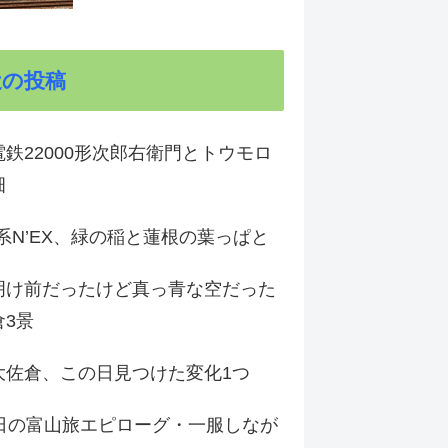
近の投稿
鉄22000形次郎右衛門とトウモロ
畑
9系N’EX、緑の稲と蓮根の葉っぱと
明け前だったけど真っ青な空だった
倉3景
大佐倉、この日見つけた変化1つ
3日の富山旅エピローグ・一服しなが