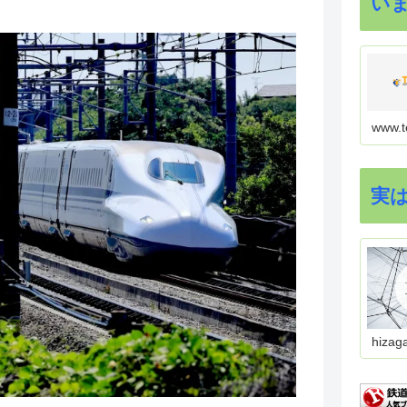
い
www.t
実
hizag