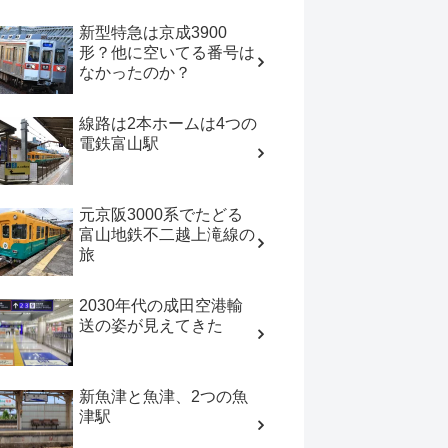
新型特急は京成3900
形？他に空いてる番号は
なかったのか？
線路は2本ホームは4つの
電鉄富山駅
元京阪3000系でたどる
富山地鉄不二越上滝線の
旅
2030年代の成田空港輸
送の姿が見えてきた
新魚津と魚津、2つの魚
津駅