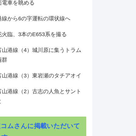
面電車を眺める
港線から6の字運転の環状線へ
火臨、3本のE653系を撮る
富山港線（4）城川原に集うトラム
両群
富山港線（3）東岩瀬のタチアオイ
富山港線（2）古志の人魚とサント
と
道コムさんに掲載いただいて