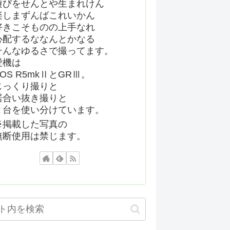
遊びをせんとや生まれけん
楽しまずんばこれいかん
好きこそものの上手なれ
心配するななんとかなる
そんなゆるさで撮ってます。
愛機は
EOS R5mkⅡとGRⅢ。
じっくり撮りと
居合い抜き撮りと
２台を使い分けています。
※掲載した写真の
無断使用は禁じます。