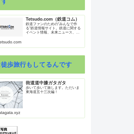
ます
Tetsudo.com（鉄道コム）
鉄道ファンのための“みんなで作
る”鉄道情報サイト。鉄道に関する
イベント情報、未来ニュース、車
両トピックスを掲載。インターネ
ット上の公式リリース、ブログ、
etsudo.com
動画、つぶやきなどを集めたリン
ク集や、参加型ゲーム「駅つなゲ
ー」も提供。
は徒歩旅行もしてるんです
街道道中膝ガタガタ
歩いて歩いて旅します。ただいま
東海道五十三次編！
atagata.xyz