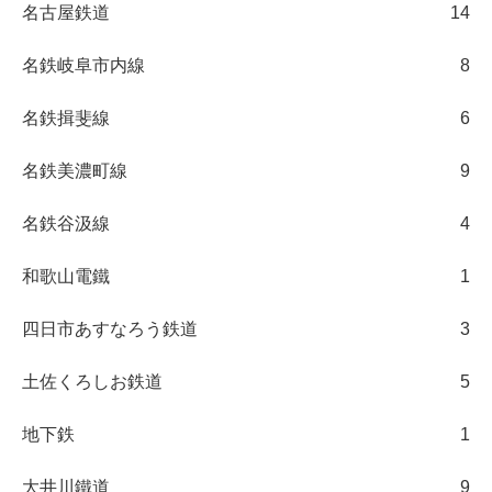
名古屋鉄道
14
名鉄岐阜市内線
8
名鉄揖斐線
6
名鉄美濃町線
9
名鉄谷汲線
4
和歌山電鐵
1
四日市あすなろう鉄道
3
土佐くろしお鉄道
5
地下鉄
1
大井川鐵道
9