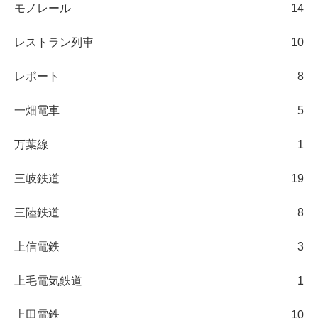
モノレール
14
レストラン列車
10
レポート
8
一畑電車
5
万葉線
1
三岐鉄道
19
三陸鉄道
8
上信電鉄
3
上毛電気鉄道
1
上田電鉄
10