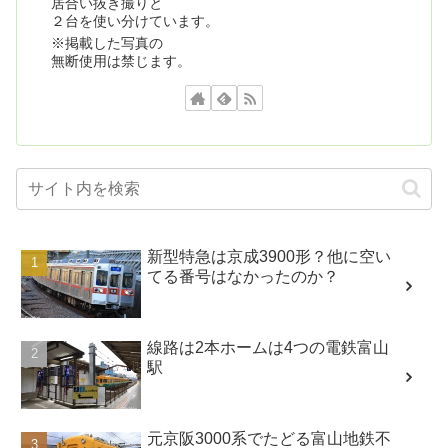
居合い抜き撮りと
２台を使い分けています。
※掲載した写真の
無断使用は禁じます。
新型特急は京成3900形？他に空い
てる番号はなかったのか？
線路は2本ホームは4つの電鉄富山
駅
元京阪3000系でたどる富山地鉄不