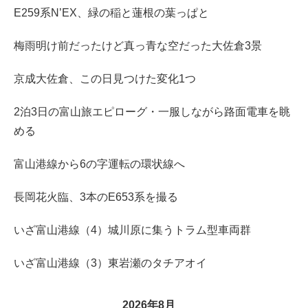
E259系N’EX、緑の稲と蓮根の葉っぱと
梅雨明け前だったけど真っ青な空だった大佐倉3景
京成大佐倉、この日見つけた変化1つ
2泊3日の富山旅エピローグ・一服しながら路面電車を眺
める
富山港線から6の字運転の環状線へ
長岡花火臨、3本のE653系を撮る
いざ富山港線（4）城川原に集うトラム型車両群
いざ富山港線（3）東岩瀬のタチアオイ
2026年8月