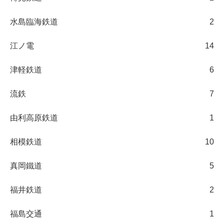
水島臨海鉄道
2
江ノ電
14
津軽鉄道
6
流鉄
7
由利高原鉄道
1
相模鉄道
10
真岡鐵道
5
福井鉄道
2
福島交通
1