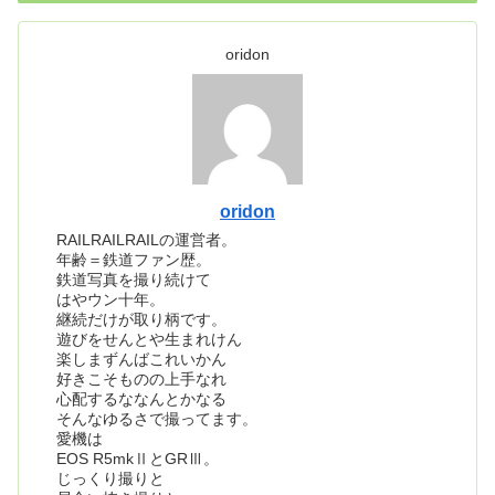
oridon
oridon
RAILRAILRAILの運営者。
年齢＝鉄道ファン歴。
鉄道写真を撮り続けて
はやウン十年。
継続だけが取り柄です。
遊びをせんとや生まれけん
楽しまずんばこれいかん
好きこそものの上手なれ
心配するななんとかなる
そんなゆるさで撮ってます。
愛機は
EOS R5mkⅡとGRⅢ。
じっくり撮りと