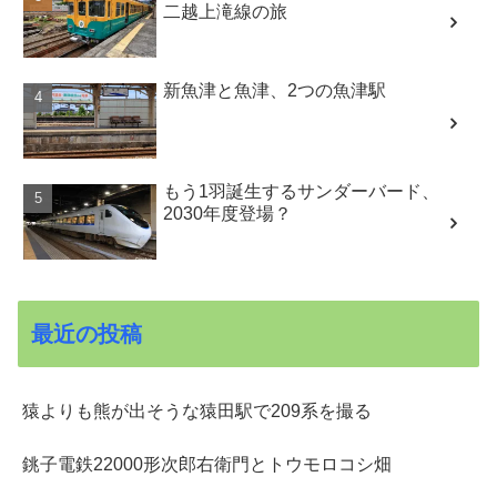
二越上滝線の旅
新魚津と魚津、2つの魚津駅
もう1羽誕生するサンダーバード、
2030年度登場？
最近の投稿
猿よりも熊が出そうな猿田駅で209系を撮る
銚子電鉄22000形次郎右衛門とトウモロコシ畑