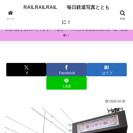
RAILRAILRAIL 毎日鉄道写真ととも
RAILRAILRAIL 毎日鉄道写真とともに！
ホーム
検索
に！
鉄道写真を毎日UPしてます。千葉をベースに日本全国東に西に南へ北へ活動
中！
X
Facebook
はてブ
LINE
2026.04.30