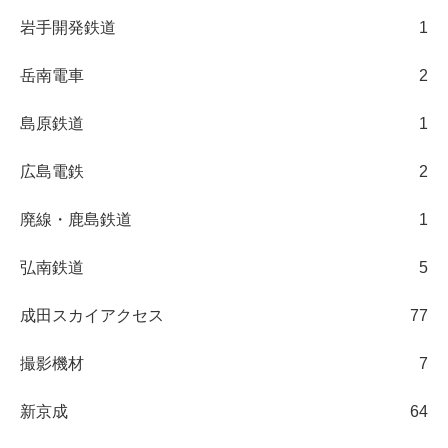
岩手開発鉄道
1
岳南電車
2
島原鉄道
1
広島電鉄
2
廃線・鹿島鉄道
1
弘南鉄道
5
成田スカイアクセス
77
撮影機材
7
新京成
64