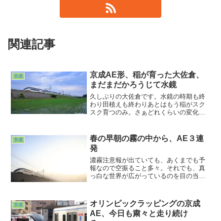
関連記事
京成AE形、稲が育った大佐倉、
京成
まだまだかろうじて水鏡
久しぶりの大佐倉です。水鏡の時期も終
わり田植えも終わりあとはもう稲がスク
スク育つのみ。さぁどれくらいの変化だ
ろうか？そんな気持ちでお邪魔した日曜
日。日の出も早くなり朝というよりもう
昼のような光線状態でした。
春の早朝の霧の中から、AE３連
京成
発
濃霧注意報が出ていても、あくまでも予
報なので空振ること多々。それでも、真
っ白な世界が広がっているのを目の当た
りにすると、それまでの空振りが何回で
あろうと労が報われた感を得ます。4月10
日早朝の大佐倉の霧はまさにそんな霧で
オリンピックラッピングの京成
京成
した。気象条件とは待ち合わせも予約も
AE、今日も粛々と走り続け
できない。それだからこそ挑戦のしが甲