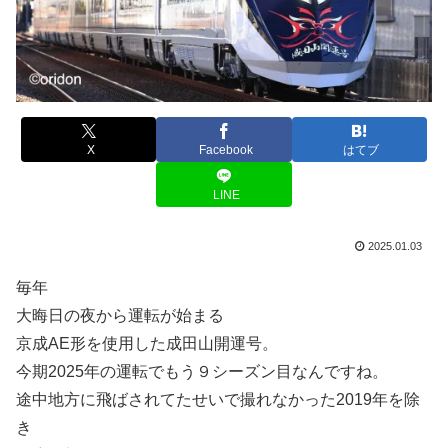
X
Facebook
はてブ
LINE
2025.01.03
毎年
大晦日の夜から運転が始まる
京成AE形を使用した成田山開運号。
今期2025年の運転でもう９シーズン目なんですね。
途中地方に飛ばされてたせいで撮れなかった2019年を除
き