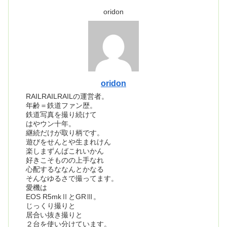
oridon
oridon
RAILRAILRAILの運営者。
年齢＝鉄道ファン歴。
鉄道写真を撮り続けて
はやウン十年。
継続だけが取り柄です。
遊びをせんとや生まれけん
楽しまずんばこれいかん
好きこそものの上手なれ
心配するななんとかなる
そんなゆるさで撮ってます。
愛機は
EOS R5mkⅡとGRⅢ。
じっくり撮りと
居合い抜き撮りと
２台を使い分けています。