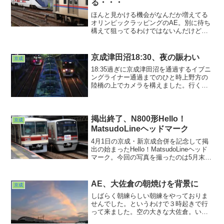
る・・・
斐を都度都度感じております。
ほんと見かける機会がなんだか増えてる
オリンピックラッピングのAE。別に待ち
構えて狙ってるわけではないんだけど、
気づくと現れてる。なんなんでしょうね
ぇ・・・。10周年ラッピングにはとこと
ん嫌われてた私ですが・・・。いずれは
京成津田沼18:30、夜の賑わい
京成
剥がされるラッピング。さてどういう結
18:35過ぎに京成津田沼を通過するイブニ
末を迎えるのでしょう・・・。
ングライナー通過までのひと時上野方の
陸橋の上でカメラを構えました。行くも
の来るもの佇むものまぁまぁ行き来が頻
繁だことwwwこの駅が自宅の至近にあっ
たからこそ私は鉄道ファンになったのだ
なと今更ながらに...
掲出終了、N800形Hello！
京成
MatsudoLineヘッドマーク
4月1日の京成・新京成合併を記念して掲
出の始まったHello！MatsudoLineヘッド
マーク。今回の写真を撮ったのは5月末だ
ったのですが、「掲出期間、いつまでだ
ったっけ？」と帰宅してから疑問を感
じ、調べてみたら5月31日までだったよう
AE、大佐倉の朝焼けを背景に
京成
です。
しばらく朝練らしい朝練をやっておりま
せんでした。というわけで３時起きで行
って来ました。空の大きな大佐倉。いや
ぁ早起きして良かった。久しぶりに朝焼