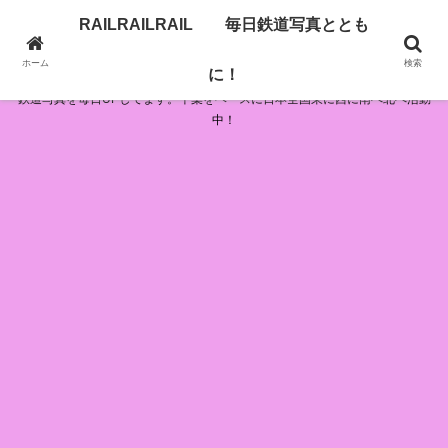
RAILRAILRAIL 毎日鉄道写真ととも
RAILRAILRAIL 毎日鉄道写真とともに！
ホーム
検索
に！
鉄道写真を毎日UPしてます。千葉をベースに日本全国東に西に南へ北へ活動
中！