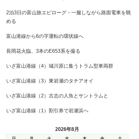
2泊3日の富山旅エピローグ・一服しながら路面電車を眺
める
富山港線から6の字運転の環状線へ
長岡花火臨、3本のE653系を撮る
いざ富山港線（4）城川原に集うトラム型車両群
いざ富山港線（3）東岩瀬のタチアオイ
いざ富山港線（2）古志の人魚とサントラムと
いざ富山港線（1）割引券で岩瀬浜へ
2026年8月
日
月
火
水
木
金
土