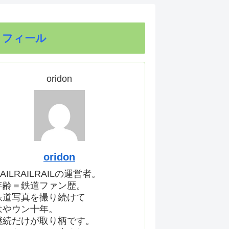
ロフィール
oridon
oridon
AILRAILRAILの運営者。
年齢＝鉄道ファン歴。
鉄道写真を撮り続けて
はやウン十年。
継続だけが取り柄です。