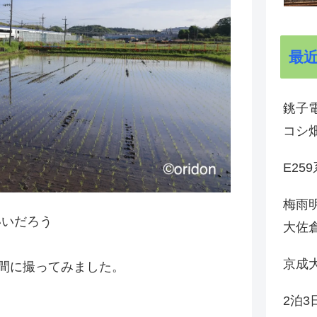
最
銚子電
コシ
E25
梅雨
いいだろう
大佐
京成
間に撮ってみました。
2泊