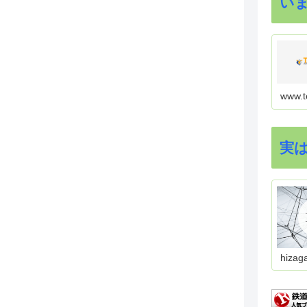
い
www.t
実
hizag