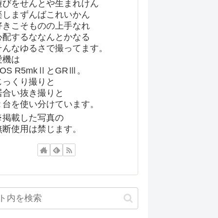
遊びをせんとや生まれけん
楽しまずんばこれいかん
好きこそものの上手なれ
心配するななんとかなる
そんなゆるさで撮ってます。
愛機は
EOS R5mkⅡとGRⅢ。
じっくり撮りと
居合い抜き撮りと
２台を使い分けています。
※掲載した写真の
無断使用は禁じます。