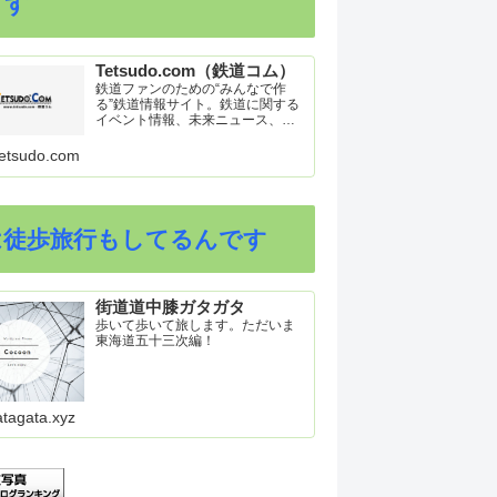
ます
Tetsudo.com（鉄道コム）
鉄道ファンのための“みんなで作
る”鉄道情報サイト。鉄道に関する
イベント情報、未来ニュース、車
両トピックスを掲載。インターネ
ット上の公式リリース、ブログ、
etsudo.com
動画、つぶやきなどを集めたリン
ク集や、参加型ゲーム「駅つなゲ
ー」も提供。
は徒歩旅行もしてるんです
街道道中膝ガタガタ
歩いて歩いて旅します。ただいま
東海道五十三次編！
atagata.xyz