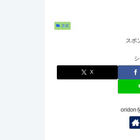
京成
スポ
シ
X
orid