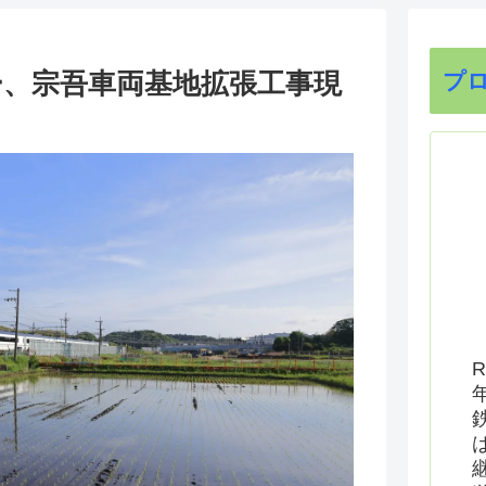
ー、宗吾車両基地拡張工事現
プ
R