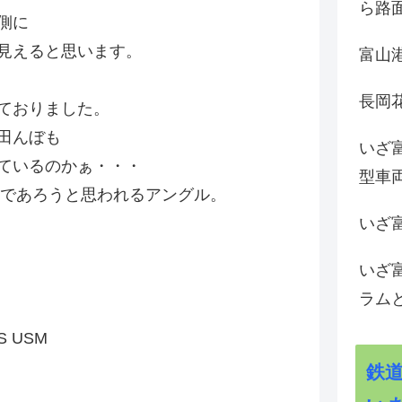
ら路
側に
見えると思います。
富山
長岡花
ておりました。
田んぼも
いざ
ているのかぁ・・・
型車
能であろうと思われるアングル。
いざ
いざ
ラム
IS USM
鉄