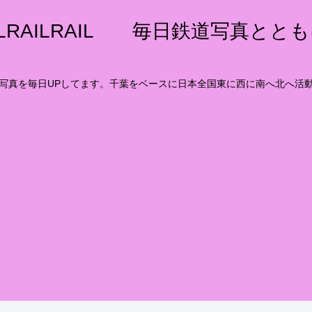
ILRAILRAIL 毎日鉄道写真とと
写真を毎日UPしてます。千葉をベースに日本全国東に西に南へ北へ活