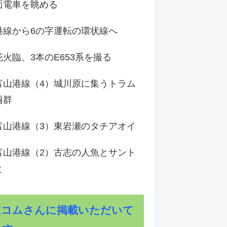
面電車を眺める
港線から6の字運転の環状線へ
火臨、3本のE653系を撮る
富山港線（4）城川原に集うトラム
両群
富山港線（3）東岩瀬のタチアオイ
富山港線（2）古志の人魚とサント
と
道コムさんに掲載いただいて