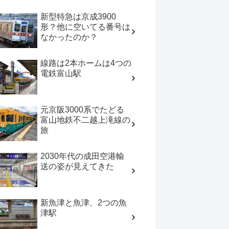
新型特急は京成3900
形？他に空いてる番号は
なかったのか？
線路は2本ホームは4つの
電鉄富山駅
元京阪3000系でたどる
富山地鉄不二越上滝線の
旅
2030年代の成田空港輸
送の姿が見えてきた
新魚津と魚津、2つの魚
津駅