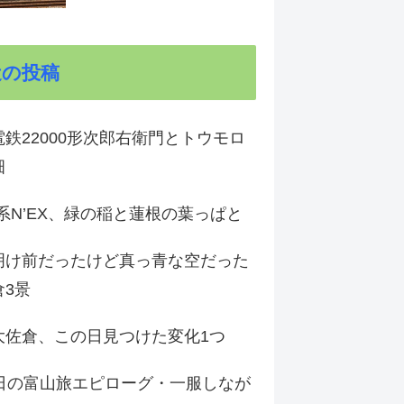
近の投稿
鉄22000形次郎右衛門とトウモロ
畑
9系N’EX、緑の稲と蓮根の葉っぱと
明け前だったけど真っ青な空だった
倉3景
大佐倉、この日見つけた変化1つ
3日の富山旅エピローグ・一服しなが