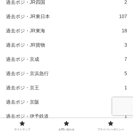
過去ポジ・JR四国
2
過去ポジ・JR東日本
107
過去ポジ・JR東海
18
過去ポジ・JR貨物
3
過去ポジ・京成
7
過去ポジ・京浜急行
5
過去ポジ・京王
1
過去ポジ・京阪
1
過去ポジ・伊予鉄道
1
過去ポジ・北総鉄道
1
サイトマップ
お問い合わせ
プライバシーポリシー