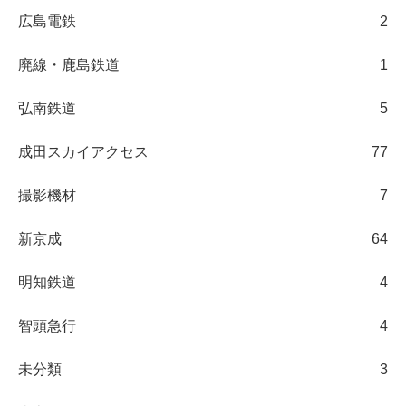
広島電鉄
2
廃線・鹿島鉄道
1
弘南鉄道
5
成田スカイアクセス
77
撮影機材
7
新京成
64
明知鉄道
4
智頭急行
4
未分類
3