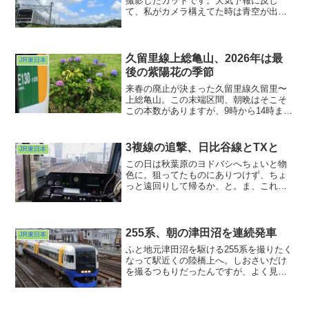
撮影したカットです。天気予報に反し
て、私がカメラ構えてた時は青空が出て
くれてたのです。もっとも撮影終了後に
は土砂降りになりましたが・・・(^ ^;;ち
ょっと天気の子な気分w。天気の神様あり
がとうございましたm(_ _)m
久留里線上総亀山、2026年は最
JR東日本
後の紫陽花の季節
来春の廃止が決まった久留里線久留里〜
上総亀山。この末端区間、朝晩はそこそ
この本数がありますが、9時から14時まで
の日中時間帯は全く列車が来ません。そ
うなると乗るのも撮るのも時刻表とのに
らめっこが必須。今回は朝の部にお邪魔
3複線の追撃、日比谷線とTXと
JR東日本
しました。
この日は秋葉原のヨドバシへちょいと物
色に。狙ってたものにありつけず、ちょ
っと遠回りして帰るか、と。ま、これで
帰れば40分くらいで帰れるんですが。
で、とりあえずヨドバシ出口の直近にあ
る日比谷線へ。いつも混雑してるイメー
ジの日比谷線。降りてくる人は多いけど
255系、朝の津田沼を連続発車
JR東日本
これから乗ろうとする人はそうでもなさ
ふと地元津田沼を駆ける255系を撮りたく
そ？
なって駅近くの陸橋上へ。しおさいだけ
を撮るつもりだったんですが、よく見る
と副本線である２番線上にも255系の姿
が！新宿さざなみか新宿わかしおの送り
込み回送でした。わずか数分で雁行する