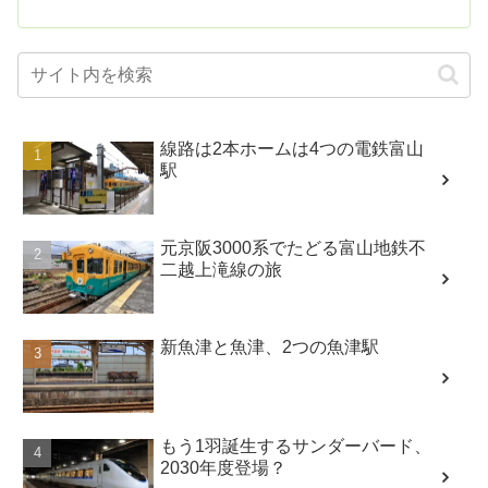
線路は2本ホームは4つの電鉄富山
駅
元京阪3000系でたどる富山地鉄不
二越上滝線の旅
新魚津と魚津、2つの魚津駅
もう1羽誕生するサンダーバード、
2030年度登場？