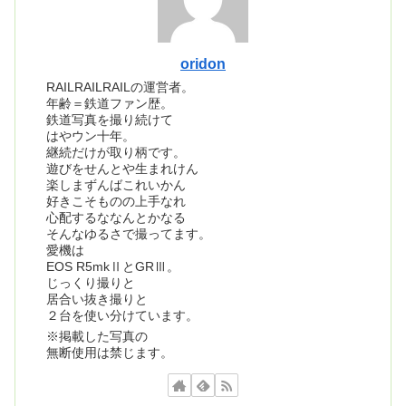
oridon
RAILRAILRAILの運営者。
年齢＝鉄道ファン歴。
鉄道写真を撮り続けて
はやウン十年。
継続だけが取り柄です。
遊びをせんとや生まれけん
楽しまずんばこれいかん
好きこそものの上手なれ
心配するななんとかなる
そんなゆるさで撮ってます。
愛機は
EOS R5mkⅡとGRⅢ。
じっくり撮りと
居合い抜き撮りと
２台を使い分けています。
※掲載した写真の
無断使用は禁じます。