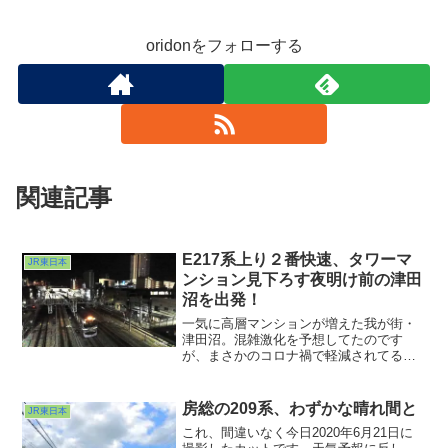
oridonをフォローする
関連記事
E217系上り２番快速、タワーマ
JR東日本
ンション見下ろす夜明け前の津田
沼を出発！
一気に高層マンションが増えた我が街・
津田沼。混雑激化を予想してたのです
が、まさかのコロナ禍で軽減されてる様
子。いいんだか悪いんだかよくわかりま
せんが、世の中先はどうなるかわかりま
せんねぇ・・・。乗客減少、とは言いつ
房総の209系、わずかな晴れ間と
JR東日本
つも、まだまだ10両、15両の活躍は必要
これ、間違いなく今日2020年6月21日に
なようです。