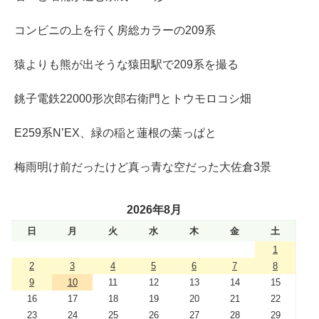
コンビニの上を行く房総カラーの209系
猿よりも熊が出そうな猿田駅で209系を撮る
銚子電鉄22000形次郎右衛門とトウモロコシ畑
E259系N’EX、緑の稲と蓮根の葉っぱと
梅雨明け前だったけど真っ青な空だった大佐倉3景
2026年8月
日
月
火
水
木
金
土
1
2
3
4
5
6
7
8
9
10
11
12
13
14
15
16
17
18
19
20
21
22
23
24
25
26
27
28
29