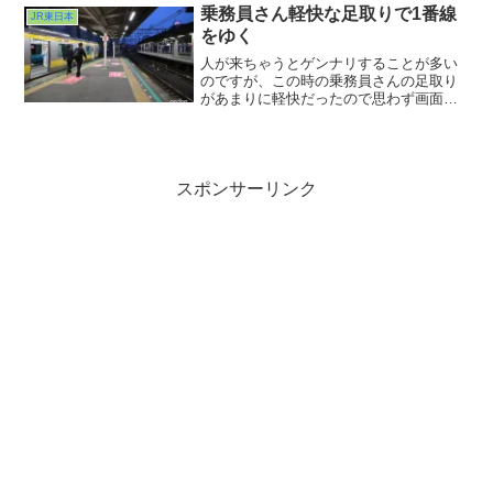
255系を見ることができたという、なんと
乗務員さん軽快な足取りで1番線
JR東日本
もラッキーな休日の朝でした。お腹いっ
をゆく
ぱいですw
人が来ちゃうとゲンナリすることが多い
のですが、この時の乗務員さんの足取り
があまりに軽快だったので思わず画面に
入れさせていただきました。すみませ
ん。
スポンサーリンク