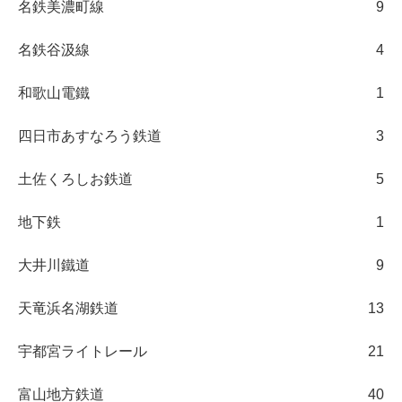
名鉄美濃町線
9
名鉄谷汲線
4
和歌山電鐵
1
四日市あすなろう鉄道
3
土佐くろしお鉄道
5
地下鉄
1
大井川鐵道
9
天竜浜名湖鉄道
13
宇都宮ライトレール
21
富山地方鉄道
40