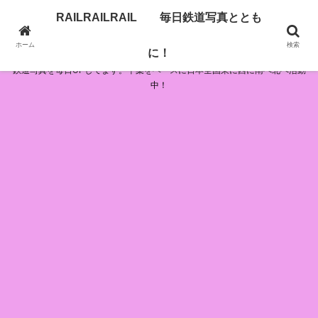
RAILRAILRAIL 毎日鉄道写真ととも
RAILRAILRAIL 毎日鉄道写真とともに！
ホーム
検索
に！
鉄道写真を毎日UPしてます。千葉をベースに日本全国東に西に南へ北へ活動
中！