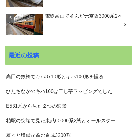
電鉄富山で並んだ元京阪3000系2本
最近の投稿
高田の鉄橋でキハ3710形とキハ100形を撮る
ひたちなかのキハ100は干し芋ラッピングでした
E531系から見た２つの窓景
柏駅の突端で見た東武60000系2態とオールスター
着々と増備が進む京成3200形