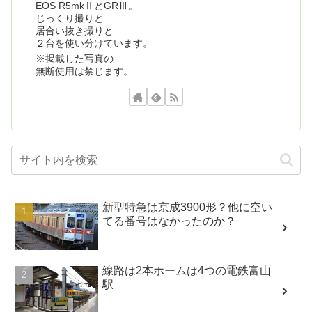
EOS R5mkⅡとGRⅢ。
じっくり撮りと
居合い抜き撮りと
２台を使い分けています。
※掲載した写真の
無断使用は禁じます。
新型特急は京成3900形？他に空い
てる番号はなかったのか？
線路は2本ホームは4つの電鉄富山
駅