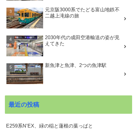
元京阪3000系でたどる富山地鉄不
二越上滝線の旅
2030年代の成田空港輸送の姿が見
えてきた
新魚津と魚津、2つの魚津駅
最近の投稿
E259系N’EX、緑の稲と蓮根の葉っぱと