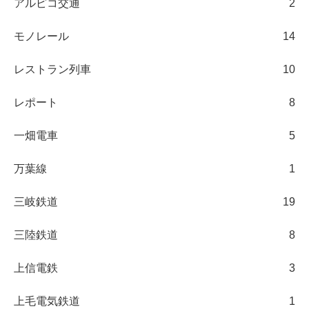
アルピコ交通
2
モノレール
14
レストラン列車
10
レポート
8
一畑電車
5
万葉線
1
三岐鉄道
19
三陸鉄道
8
上信電鉄
3
上毛電気鉄道
1