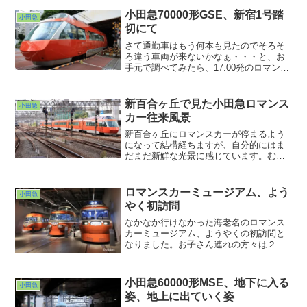
まだ梅ヶ丘から新宿方が複線だった時代
小田急70000形GSE、新宿1号踏
小田急
の産物です。複々線になって進路が開け
切にて
た特急が猛追しかけてくるという興味深
い光景。よく撮ってなぁ・・・
さて通勤車はもう何本も見たのでそろそ
ろ違う車両が来ないかなぁ・・・と、お
手元で調べてみたら、17:00発のロマンス
カーがGSEのようです。この時刻以降の
ロマンスカーは全てホームウェイを名乗
るようで、箱根湯本行きも片瀬江ノ島行
新百合ヶ丘で見た小田急ロマンス
小田急
きも途中駅止まりもGSEもMSEもEXEも
カー往来風景
全部ホームウェイ・・・汗。
新百合ヶ丘にロマンスカーが停まるよう
になって結構経ちますが、自分的にはま
だまだ新鮮な光景に感じています。むし
ろ、向ヶ丘遊園に停まらなくなってしま
った方にものすごい違和感を感じていた
りして。時代とともに運転形態は変わっ
ロマンスカーミュージアム、よう
小田急
てゆくもの。私のイメージは学生だった
やく初訪問
30年以上前のイメージで固まり過ぎてい
たのかもしれません・・・。
なかなか行けなかった海老名のロマンス
カーミュージアム、ようやくの初訪問と
なりました。お子さん連れの方々は２階
のジオラマの方に夢中なようで、１階の
実車コーナーはそれほど混んではいませ
んでした。実写目当ての私には非常に好
小田急60000形MSE、地下に入る
小田急
都合www。それにしても本物が目の前に
姿、地上に出ていく姿
あるというのはなんとも言えない感動で