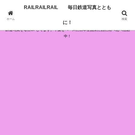
RAILRAILRAIL 毎日鉄道写真ととも
RAILRAILRAIL 毎日鉄道写真とともに！
ホーム
検索
に！
鉄道写真を毎日UPしてます。千葉をベースに日本全国東に西に南へ北へ活動
中！