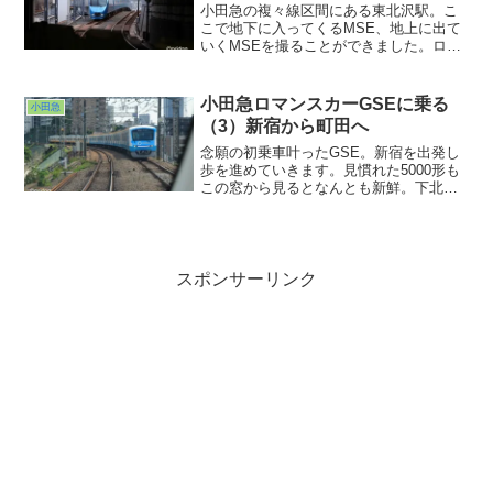
すね。楽しいひとときでした。
小田急の複々線区間にある東北沢駅。こ
こで地下に入ってくるMSE、地上に出て
いくMSEを撮ることができました。ロマ
ンスカー、必ずしも外側線を走るわけで
はないんですね。最初回送かと思いまし
たが、しっかりメトロはこね・えのしま
小田急ロマンスカーGSEに乗る
小田急
のサインが確認できました。これはなか
（3）新宿から町田へ
なか興味深い。たまにいく場所での発
見、これは楽しいですわw
念願の初乗車叶ったGSE。新宿を出発し
歩を進めていきます。見慣れた5000形も
この窓から見るとなんとも新鮮。下北沢
近辺が地下に潜ってからロマンスカーに
乗ったのは初めてだったかも。複々線区
間を滑るように進んでいきますが、全然
余裕のある走り。複々線とはいえ特急以
外の優等列車も多数運転されている小田
スポンサーリンク
原線。