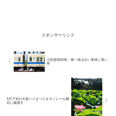
スポンサーリンク
小田急8000形、唯一残る白い車体に青い
帯
6月下旬の大賀ハスまつりをモノレール横
目に鑑賞す