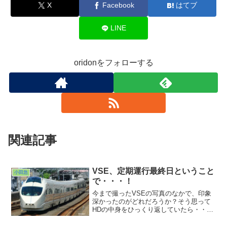
X
Facebook
はてブ
LINE
oridonをフォローする
関連記事
VSE、定期運行最終日ということ
小田急
で・・・！
今まで撮ったVSEの写真のなかで、印象
深かったのがどれだろうか？そう思って
HDの中身をひっくり返していたら・・・
あった！ありました！追いかけてくる
VSEを各停の最後尾から捉えた写真が。