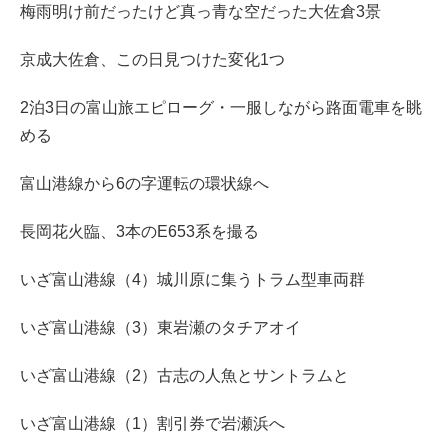
梅雨明け前だったけど真っ青な空だった大佐倉3景
京成大佐倉、この日見つけた変化1つ
2泊3日の富山旅エピローグ・一服しながら路面電車を眺
める
富山港線から6の字運転の環状線へ
長岡花火臨、3本のE653系を撮る
いざ富山港線（4）城川原に集うトラム型車両群
いざ富山港線（3）東岩瀬のタチアオイ
いざ富山港線（2）古志の人魚とサントラムと
いざ富山港線（1）割引券で岩瀬浜へ