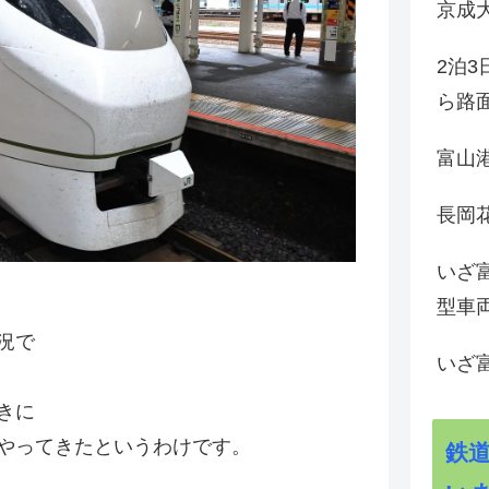
京成
2泊
ら路
富山
長岡花
いざ
型車
況で
いざ
きに
やってきたというわけです。
鉄