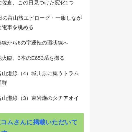
大佐倉、この日見つけた変化1つ
3日の富山旅エピローグ・一服しなが
面電車を眺める
港線から6の字運転の環状線へ
火臨、3本のE653系を撮る
富山港線（4）城川原に集うトラム
両群
富山港線（3）東岩瀬のタチアオイ
道コムさんに掲載いただいて