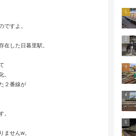
のですよ。
存在した日暮里駅。
て
化。
た２番線が
す。
りませんw。