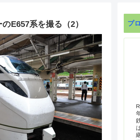
のE657系を撮る（2）
プ
R