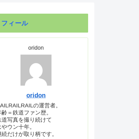
ロフィール
oridon
oridon
AILRAILRAILの運営者。
年齢＝鉄道ファン歴。
鉄道写真を撮り続けて
はやウン十年。
継続だけが取り柄です。