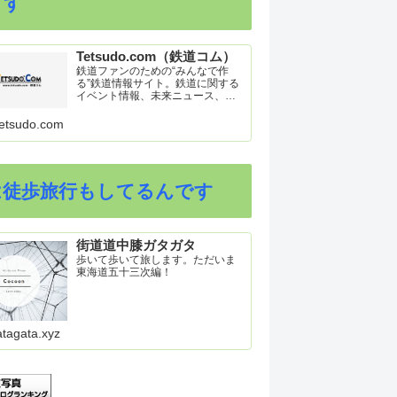
ます
Tetsudo.com（鉄道コム）
鉄道ファンのための“みんなで作
る”鉄道情報サイト。鉄道に関する
イベント情報、未来ニュース、車
両トピックスを掲載。インターネ
ット上の公式リリース、ブログ、
etsudo.com
動画、つぶやきなどを集めたリン
ク集や、参加型ゲーム「駅つなゲ
ー」も提供。
は徒歩旅行もしてるんです
街道道中膝ガタガタ
歩いて歩いて旅します。ただいま
東海道五十三次編！
atagata.xyz