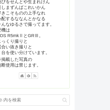
遊びをせんとや生まれけん
楽しまずんばこれいかん
好きこそものの上手なれ
心配するななんとかなる
そんなゆるさで撮ってます。
愛機は
EOS R5mkⅡとGRⅢ。
じっくり撮りと
居合い抜き撮りと
２台を使い分けています。
※掲載した写真の
無断使用は禁じます。