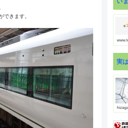
い
、
ができます。
www.t
実
hizag