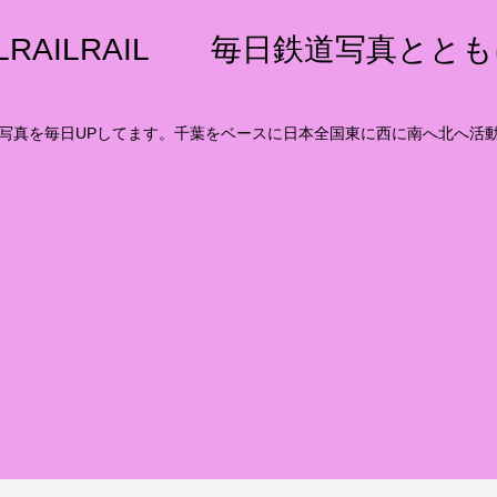
ILRAILRAIL 毎日鉄道写真とと
写真を毎日UPしてます。千葉をベースに日本全国東に西に南へ北へ活