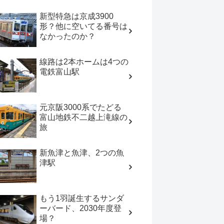
新型特急は京成3900
形？他に空いてる番号は
なかったのか？
線路は2本ホームは4つの
電鉄富山駅
元京阪3000系でたどる
富山地鉄不二越上滝線の
旅
新魚津と魚津、2つの魚
津駅
もう1羽誕生するサンダ
ーバード、2030年度登
場？