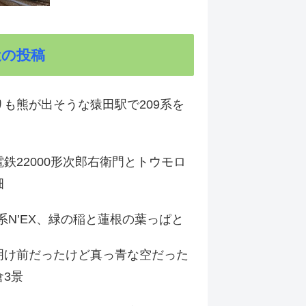
近の投稿
りも熊が出そうな猿田駅で209系を
鉄22000形次郎右衛門とトウモロ
畑
9系N’EX、緑の稲と蓮根の葉っぱと
明け前だったけど真っ青な空だった
倉3景