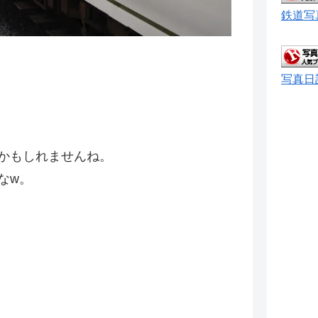
鉄道写
写真日
。
かもしれませんね。
なw。