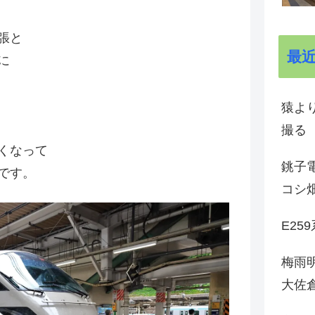
張と
最
に
猿よ
撮る
くなって
銚子電
です。
コシ
E25
梅雨
大佐