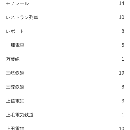
モノレール
14
レストラン列車
10
レポート
8
一畑電車
5
万葉線
1
三岐鉄道
19
三陸鉄道
8
上信電鉄
3
上毛電気鉄道
1
上田電鉄
10