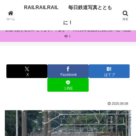
RAILRAILRAIL 毎日鉄道写真ととも
RAILRAILRAIL 毎日鉄道写真とともに！
ホーム
検索
に！
鉄道写真を毎日UPしてます。千葉をベースに日本全国東に西に南へ北へ活動
中！
X
Facebook
はてブ
LINE
2025.08.08