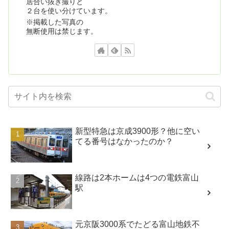
居合い抜き撮りと
２台を使い分けています。
※掲載した写真の
無断使用は禁じます。
新型特急は京成3900形？他に空い
てる番号はなかったのか？
線路は2本ホームは4つの電鉄富山
駅
元京阪3000系でたどる富山地鉄不