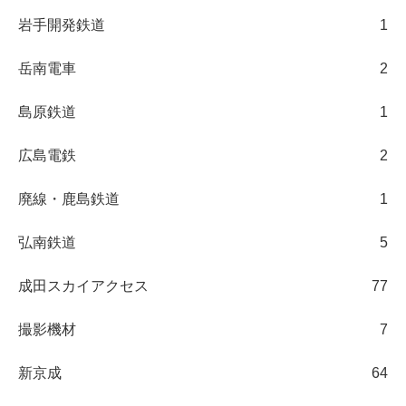
岩手開発鉄道
1
岳南電車
2
島原鉄道
1
広島電鉄
2
廃線・鹿島鉄道
1
弘南鉄道
5
成田スカイアクセス
77
撮影機材
7
新京成
64