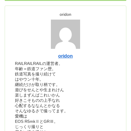
oridon
oridon
RAILRAILRAILの運営者。
年齢＝鉄道ファン歴。
鉄道写真を撮り続けて
はやウン十年。
継続だけが取り柄です。
遊びをせんとや生まれけん
楽しまずんばこれいかん
好きこそものの上手なれ
心配するななんとかなる
そんなゆるさで撮ってます。
愛機は
EOS R5mkⅡとGRⅢ。
じっくり撮りと