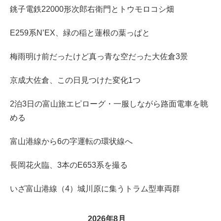
銚子電鉄22000形次郎右衛門とトウモロコシ畑
E259系N’EX、緑の稲と蓮根の葉っぱと
梅雨明け前だったけど真っ青な空だった大佐倉3景
京成大佐倉、この日見つけた変化1つ
2泊3日の富山旅エピローグ・一服しながら路面電車を眺
める
富山港線から6の字運転の環状線へ
長岡花火臨、3本のE653系を撮る
いざ富山港線（4）城川原に集うトラム型車両群
2026年8月