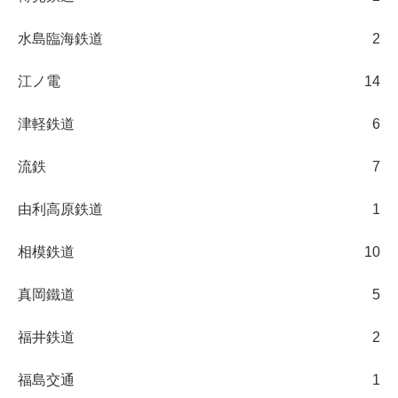
水島臨海鉄道
2
江ノ電
14
津軽鉄道
6
流鉄
7
由利高原鉄道
1
相模鉄道
10
真岡鐵道
5
福井鉄道
2
福島交通
1