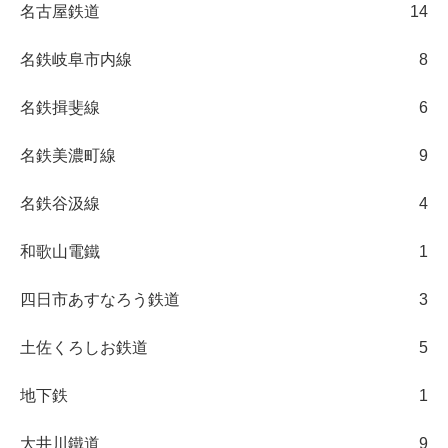
名古屋鉄道
14
名鉄岐阜市内線
8
名鉄揖斐線
6
名鉄美濃町線
9
名鉄谷汲線
4
和歌山電鐵
1
四日市あすなろう鉄道
3
土佐くろしお鉄道
5
地下鉄
1
大井川鐵道
9