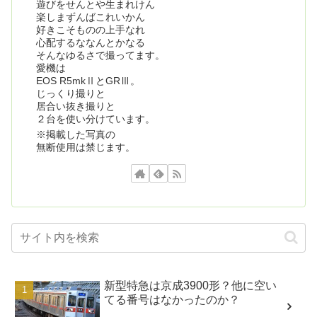
遊びをせんとや生まれけん
楽しまずんばこれいかん
好きこそものの上手なれ
心配するななんとかなる
そんなゆるさで撮ってます。
愛機は
EOS R5mkⅡとGRⅢ。
じっくり撮りと
居合い抜き撮りと
２台を使い分けています。
※掲載した写真の
無断使用は禁じます。
新型特急は京成3900形？他に空い
てる番号はなかったのか？