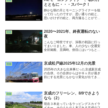
京成
とともに・・・スパーク！
静かな朝の月とモーニングライナーを狙
って行ったのですが、思い通りの絵と、
思いがけずの絵と、両方撮ることができ
てしまいました。前半は思い描いていた
光景。後半はびっくりするようなスパー
クしまくりの光景。架線が霜げる冬なら
2020〜2021年、終夜運転のない
京成
ではの光景でした。それにしてもこんな
夜
にバチバチしてて機器に影響ないのだろ
うか？ビビりながらの撮影でした
こんなご時世ですが、深夜の初詣に行っ
てまいりました。車、人の少ない交通安
全祈祷殿、丑満時。傍目にはいつもと変
わらないんですけどねぇ、マスクしてる
以外は(^ ^;;で、ついでにいつもとは違っ
た光景を見てきました。終夜運転してい
京成松戸線2025年12月の光景
京成
ない京成線。こんなこと２度とはないだ
ろう、そう祈りつつ・・・。
2025年の大きな出来事だった京成新京成
の合併。その合併からはや８ヶ月が過ぎ
目にする光景にもかなり変化が出てきま
した。駅の看板やら駅名標やらは一晩で
あっという間にピンクからブルーに変身
を遂げていましたが、車両はなかなかそ
うはいかない。
京成のフリーレン、8/9でさよう
京成
なら（2）
現在３本走っているラッピングスカイラ
イナー。そのうちの１本である京成のフ