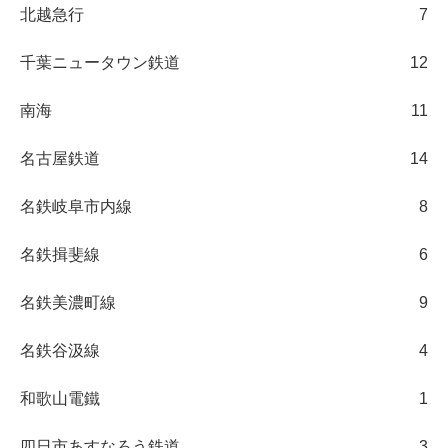
北越急行
7
千葉ニュータウン鉄道
12
南海
11
名古屋鉄道
14
名鉄岐阜市内線
8
名鉄揖斐線
6
名鉄美濃町線
9
名鉄谷汲線
4
和歌山電鐵
1
四日市あすなろう鉄道
3