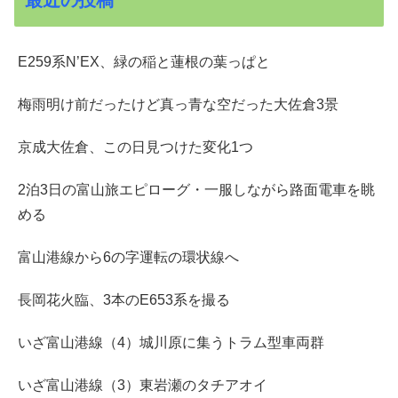
最近の投稿
E259系N’EX、緑の稲と蓮根の葉っぱと
梅雨明け前だったけど真っ青な空だった大佐倉3景
京成大佐倉、この日見つけた変化1つ
2泊3日の富山旅エピローグ・一服しながら路面電車を眺
める
富山港線から6の字運転の環状線へ
長岡花火臨、3本のE653系を撮る
いざ富山港線（4）城川原に集うトラム型車両群
いざ富山港線（3）東岩瀬のタチアオイ