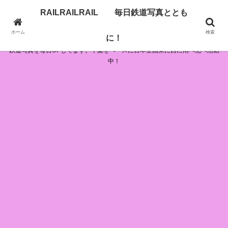
RAILRAILRAIL 毎日鉄道写真ととも
RAILRAILRAIL 毎日鉄道写真とともに！
ホーム
検索
に！
鉄道写真を毎日UPしてます。千葉をベースに日本全国東に西に南へ北へ活動
中！