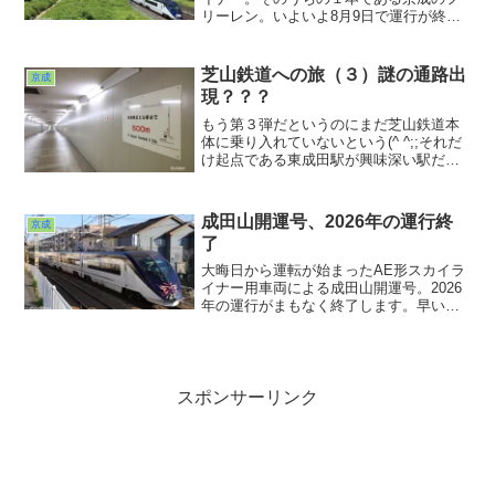
リーレン。いよいよ8月9日で運行が終了
します。ということで運行最終月の8月の
炎天下、がんばって撮って来ました。こ
の日は今まで撮ってるようで撮っていな
芝山鉄道への旅（３）謎の通路出
京成
かった場所での写真を。
現？？？
もう第３弾だというのにまだ芝山鉄道本
体に乗り入れていないという(^ ^;;それだ
け起点である東成田駅が興味深い駅だっ
た、ということなんです。この駅を通ら
ずして芝山鉄道には辿り着けないとい
う。それなのに前回来たときはこの東成
成田山開運号、2026年の運行終
京成
田には降りなかったなぁ・・・。いかん
了
いかん。というわけでの今回の深掘りな
んです。さ、次こそ終点？w
大晦日から運転が始まったAE形スカイラ
イナー用車両による成田山開運号。2026
年の運行がまもなく終了します。早いも
ので今年で10年目。地方に飛ばされてい
た2019年版だけ記録できませんでした
が、それ以外はコンプリートw。
スポンサーリンク