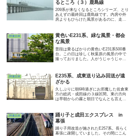
るところ（３）鹿島線
209系が来なくなるところシリーズ、とり
あえずの最終回は鹿島線です。内房や外
房よりもひらけた風景があるのに、走っ
てる電車の編成は一番短いという・・・
(^ ^;;ま、そんなアンバランスもまた一興
ということで。今後もぼちぼち房総の209
黄色いE231系、緑な風景・都会
JR東日本
系は撮り続けていきます。
な風景
普段は乗るばかりの黄色いE231系500番
台。この日は珍しく秋葉原の風景の中で
撮っておりました。人がうじゃうじゃな
感のある秋葉原ですが、日曜の朝９時前
くらいならば、都心とは思えぬほど人影
がまばらで写真が撮りやすい状況が展開
E235系、成東送り込み回送が遠
JR東日本
されております。また違う時間帯にも挑
ざかる
戦してみようかし？w
久しぶりに朝6時過ぎにお邪魔した佐倉東
方の総武・成田線の３線区間。東の方向
は早朝からの霧と朝日でなんとも言えな
い色に染まっておりました。すると踏切
鳴動。何がくるのか？と思ったら・・・
E235系1000番台でした。テールサインは
踊り子と成田エクスプレス in
JR東日本
８月のひまわりではなく回送 OUT OF
幕張
SERVICEの文字。
踊り子用改造が施されたE257系。長らく
幕張に疎開していました。その間にこん