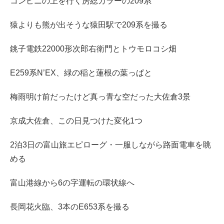
コンビニの上を行く房総カラーの209系
猿よりも熊が出そうな猿田駅で209系を撮る
銚子電鉄22000形次郎右衛門とトウモロコシ畑
E259系N’EX、緑の稲と蓮根の葉っぱと
梅雨明け前だったけど真っ青な空だった大佐倉3景
京成大佐倉、この日見つけた変化1つ
2泊3日の富山旅エピローグ・一服しながら路面電車を眺
める
富山港線から6の字運転の環状線へ
長岡花火臨、3本のE653系を撮る