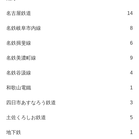
名古屋鉄道
14
名鉄岐阜市内線
8
名鉄揖斐線
6
名鉄美濃町線
9
名鉄谷汲線
4
和歌山電鐵
1
四日市あすなろう鉄道
3
土佐くろしお鉄道
5
地下鉄
1