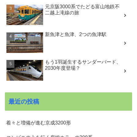
元京阪3000系でたどる富山地鉄不
二越上滝線の旅
新魚津と魚津、2つの魚津駅
もう1羽誕生するサンダーバード、
2030年度登場？
最近の投稿
着々と増備が進む京成3200形