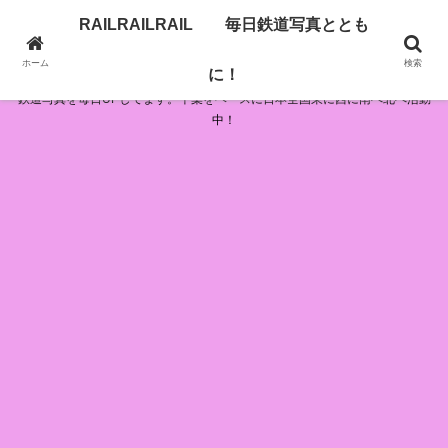
RAILRAILRAIL 毎日鉄道写真ととも
RAILRAILRAIL 毎日鉄道写真とともに！
ホーム
検索
に！
鉄道写真を毎日UPしてます。千葉をベースに日本全国東に西に南へ北へ活動
中！