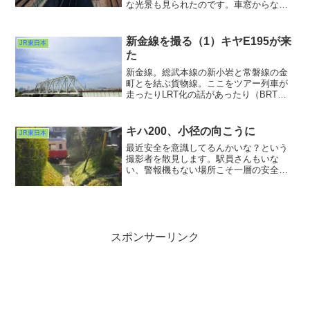
な光景も見られたのです。車窓からなら
見た方も多いのでは？
新金線を撮る（1）キヤE195が来
JR東日本
た
新金線。総武本線の新小岩と常磐線の金
町とを結ぶ貨物線。ここをツアー列車が
走ったりLRT化の話があったり（BRT化
に方針変わったみたいですね）気がつく
と結構話題豊富だったりして。総武線か
らも新中川を渡る鉄橋が見えたりするの
キハ200、小径の向こうに
JR東日本
で、線路自体はよく目にしておりまし
最近安全を意識してるんかいな？という
た。
撮影者を散見します。駅員さんもいな
い、警報機もない場所こそ一層の安全確
認が必要です。安全運行を脅かして好き
な鉄道に対して迷惑をかけるってファン
として恥ずべき行為ですから。
スポンサーリンク