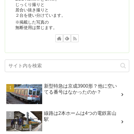
じっくり撮りと
居合い抜き撮りと
２台を使い分けています。
※掲載した写真の
無断使用は禁じます。
新型特急は京成3900形？他に空い
てる番号はなかったのか？
線路は2本ホームは4つの電鉄富山
駅