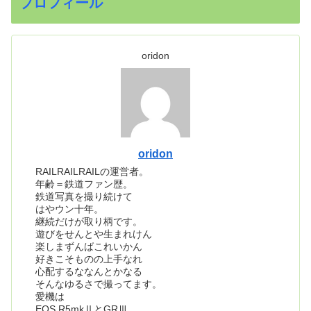
プロフィール
oridon
oridon
RAILRAILRAILの運営者。
年齢＝鉄道ファン歴。
鉄道写真を撮り続けて
はやウン十年。
継続だけが取り柄です。
遊びをせんとや生まれけん
楽しまずんばこれいかん
好きこそものの上手なれ
心配するななんとかなる
そんなゆるさで撮ってます。
愛機は
EOS R5mkⅡとGRⅢ。